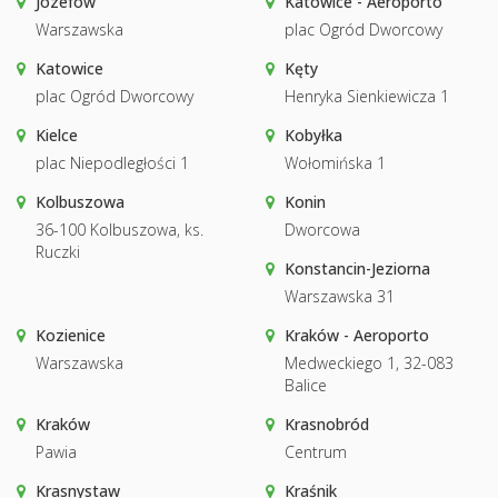
Józefów
Katowice - Aeroporto
Warszawska
plac Ogród Dworcowy
Katowice
Kęty
plac Ogród Dworcowy
Henryka Sienkiewicza 1
Kielce
Kobyłka
plac Niepodległości 1
Wołomińska 1
Kolbuszowa
Konin
36-100 Kolbuszowa, ks.
Dworcowa
Ruczki
Konstancin-Jeziorna
Warszawska 31
Kozienice
Kraków - Aeroporto
Warszawska
Medweckiego 1, 32-083
Balice
Kraków
Krasnobród
Pawia
Centrum
Krasnystaw
Kraśnik