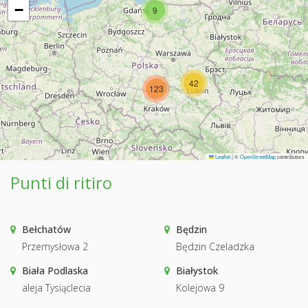
−
9
42
123
Leaflet
|
©
OpenStreetMap
contributors
Punti di ritiro
Bełchatów
Będzin
Przemysłowa 2
Będzin Czeladzka
Biała Podlaska
Białystok
aleja Tysiąclecia
Kolejowa 9