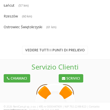
Łańcut
(57 km)
Rzeszów
(60 km)
Ostrowiec Świętokrzyski
(61 km)
VEDERE TUTTI I PUNTI DI PRELIEVO
Servizio Clienti
CHIAMACI
SCRIVICI
© 2026 RentCars.pl sp. z o.o. | KRS nr 0000447909 | NIP 792-22-88-823 | Contatto: