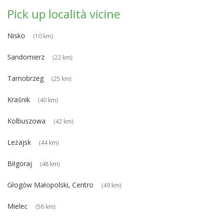
Pick up località vicine
Nisko
(10 km)
Sandomierz
(22 km)
Tarnobrzeg
(25 km)
Kraśnik
(40 km)
Kolbuszowa
(42 km)
Leżajsk
(44 km)
Biłgoraj
(48 km)
Głogów Małopolski, Centro
(49 km)
Mielec
(56 km)