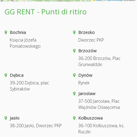
GG RENT - Punti di ritiro
Bochnia
Brzesko
Księcia Józefa
Dworzec PKP
Poniatowskiego
Brzozów
36-200 Brzozów, Plac
Grunwaldzki
Dębica
Dynów
39-200 Dębica, plac
Rynek
Sybiraków
Jarosław
37-500 Jarosław, Plac
Więźniów Oświęcimia
Jasło
Kolbuszowa
38-200 Jasło, Dworzec PKP
36-100 Kolbuszowa, ks.
Ruczki