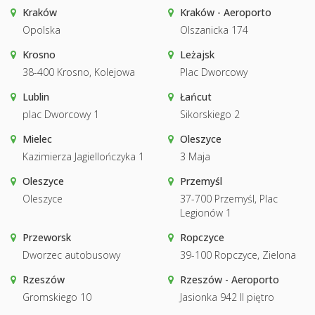
Kraków
Kraków - Aeroporto
Opolska
Olszanicka 174
Krosno
Leżajsk
38-400 Krosno, Kolejowa
Plac Dworcowy
Lublin
Łańcut
plac Dworcowy 1
Sikorskiego 2
Mielec
Oleszyce
Kazimierza Jagiellończyka 1
3 Maja
Oleszyce
Przemyśl
Oleszyce
37-700 Przemyśl, Plac
Legionów 1
Przeworsk
Ropczyce
Dworzec autobusowy
39-100 Ropczyce, Zielona
Rzeszów
Rzeszów - Aeroporto
Gromskiego 10
Jasionka 942 II piętro