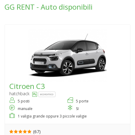
GG RENT - Auto disponibili
Citroen
C3
hatchback
economico
5 posti
5 porte
manuale
SI
1 valigia grande oppure 3 piccole valigie
(67)