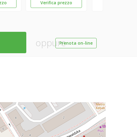
ezzo
Verifica prezzo
oppure
Prenota on-line