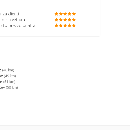
nza clienti
 della vettura
porto prezzo qualità
t
(46 km)
ów
(49 km)
ce
(51 km)
zów
(53 km)