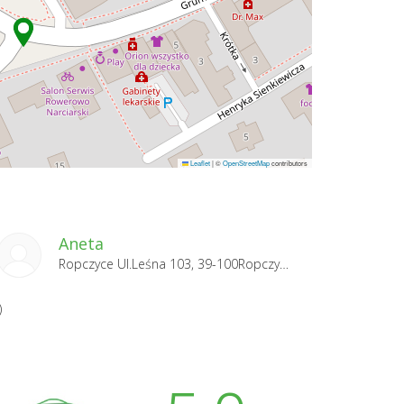
Leaflet
|
©
OpenStreetMap
contributors
Aneta
Ropczyce Ul.Leśna 103, 39-100Ropczyce 2023-10-07
)