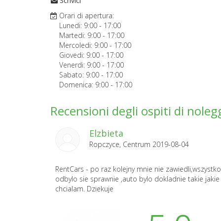
Scrivici
Orari di apertura:
Lunedi:
9:00
-
17:00
Martedi:
9:00
-
17:00
Mercoledi:
9:00
-
17:00
Giovedi:
9:00
-
17:00
Venerdi:
9:00
-
17:00
Sabato:
9:00
-
17:00
Domenica:
9:00
-
17:00
Recensioni degli ospiti di noleg
Elzbieta
Ropczyce, Centrum 2019-08-04
RentCars - po raz kolejny mnie nie zawiedli,wszystko
odbylo sie sprawnie ,auto bylo dokladnie takie jakie
chcialam. Dziekuje