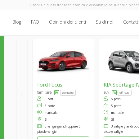
Il servizio di assistenza telefonica è disponibile dal lunedi al vener
Blog
FAQ
Opinioni dei clienti
Su di noi
Contatt
Ford
Focus
KIA
Sportage I
familiare
suv
compatto
off-road
5 posti
5 posti
5 porte
5 porte
manuale
manuale
SI
SI
3 valigie grandi oppure 5
3 valigie grandi op
piccole valigie
piccole valigie