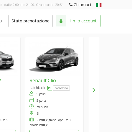
Chiamaci
di dalle 9:00 alle 21:00. Ora attuale:
20:54
o
Stato prenotazione
Il mio account
V
Renault
Clio
hatchback
economico
5 posti
5 porte
manuale
SI
pure 5
2 valigie grandi oppure 3
piccole valigie