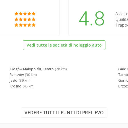
4.8
Assiste
Qualità
Il rap
Vedi tutte le società di noleggio auto
Głogów Małopolski, Centro
(28 km)
Łańcu
Rzeszów
(30 km)
Tarn
Jasło
(39 km)
Gorli
Krosno
(45 km)
Brzo
VEDERE TUTTI I PUNTI DI PRELIEVO