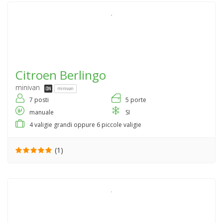
Citroen
Berlingo
minivan
minivan
7 posti
5 porte
manuale
SI
4 valigie grandi oppure 6 piccole valigie
(1)