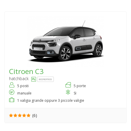
Citroen
C3
hatchback
economico
5 posti
5 porte
manuale
SI
1 valigia grande oppure 3 piccole valigie
(6)