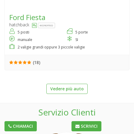
Ford
Fiesta
hatchback
economico
5 posti
5 porte
manuale
SI
2 valigie grandi oppure 3 piccole valigie
(18)
Vedere più auto
Servizio Clienti
CHIAMACI
SCRIVICI