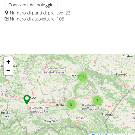
Condizioni del noleggio
Numero di punti di prelievo: 22
Numero di autovetture: 106
+
−
3
7
5
Leaflet
|
©
OpenStreetMap
contributors