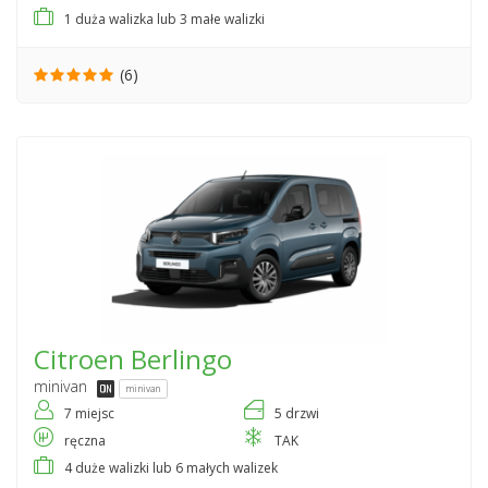
1 duża walizka lub 3 małe walizki
(6)
Citroen
Berlingo
minivan
minivan
7 miejsc
5 drzwi
ręczna
TAK
4 duże walizki lub 6 małych walizek