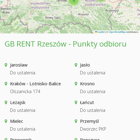
Leaflet
|
©
OpenStreetMap
contributors
GB RENT Rzeszów - Punkty odbioru
Jarosław
Jasło
Do ustalenia
Do ustalenia
Kraków - Lotnisko-Balice
Krosno
Olszanicka 174
Do ustalenia
Leżajsk
Łańcut
Do ustalenia
Do ustalenia
Mielec
Przemyśl
Do ustalenia
Dworzec PKP
Przeworsk
Ropczyce