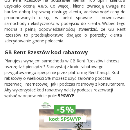
GB Rent Rzeszów na podstawie niemal 100 opinii klientów
uzyskało ocenę 4,8/5. Co więcej, klienci zwracają uwagę na
bardzo dobrą i sprawną obsługę klienta, adekwatność ceny do
proponowanych usług, w pełni sprawne i nowoczesne
samochody i elastyczność w podejściu do klienta. Wobec tego
można z pełną odpowiedzialnością stwierdzić, że GB Rent
Rzeszów to przedsiębiorstwo dbające o potrzeby klienta i
zdecydowanie godne polecenia.
GB Rent Rzeszów kod rabatowy
Planujesz wynajem samochodu w GB Rent Rzeszów i chcesz
oszczędzić pieniądze? Skorzystaj z kodu rabatowego
przygotowanego specjalnie przez platformę RentCars.pl. Kod
rabatowy o wielkości 5% możesz użyć zarówno podczas
rezerwacji internetowej, jak i podczas rozmowy z konsultantem.
Aby wykorzystać kod rabatowy należy podczas rezerwacji
wpisać w odpowiednie pole:
5PSWYP.