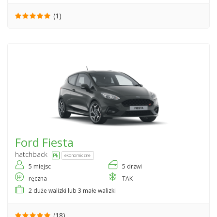
(1)
Ford
Fiesta
hatchback
ekonomiczne
5 miejsc
5 drzwi
ręczna
TAK
2 duże walizki lub 3 małe walizki
(18)