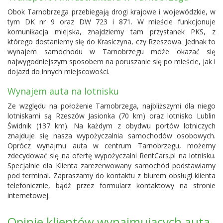
Obok Tarnobrzega przebiegają drogi krajowe i wojewódzkie, w
tym DK nr 9 oraz DW 723 i 871. W mieście funkcjonuje
komunikacja miejska, znajdziemy tam przystanek PKS, z
którego dostaniemy się do Krasiczyna, czy Rzeszowa. Jednak to
wynajem samochodu w Tarnobrzegu może okazać się
najwygodniejszym sposobem na poruszanie się po mieście, jak i
dojazd do innych miejscowości.
Wynajem auta na lotnisku
Ze względu na położenie Tarnobrzega, najbliższymi dla niego
lotniskami są
Rzeszów Jasionka
(70 km) oraz lotnisko
Lublin
Świdnik
(137 km). Na każdym z obydwu portów lotniczych
znajduje się nasza wypożyczalnia samochodów osobowych.
Oprócz wynajmu auta w centrum Tarnobrzegu, możemy
zdecydować się na ofertę wypożyczalni RentCars.pl na lotnisku.
Specjalnie dla Klienta zarezerwowany samochód podstawiamy
pod terminal. Zapraszamy do kontaktu z biurem obsługi klienta
telefonicznie, bądź przez formularz kontaktowy na stronie
internetowej.
Opinie klientów wynajmujących auta