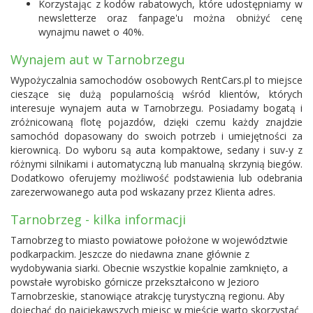
Korzystając z kodów rabatowych, które udostępniamy w
newsletterze oraz fanpage'u można obniżyć cenę
wynajmu nawet o 40%.
Wynajem aut w Tarnobrzegu
Wypożyczalnia samochodów osobowych RentCars.pl to miejsce
cieszące się dużą popularnością wśród klientów, których
interesuje wynajem auta w Tarnobrzegu. Posiadamy bogatą i
zróżnicowaną flotę pojazdów, dzięki czemu każdy znajdzie
samochód dopasowany do swoich potrzeb i umiejętności za
kierownicą. Do wyboru są auta kompaktowe, sedany i suv-y z
różnymi silnikami i automatyczną lub manualną skrzynią biegów.
Dodatkowo oferujemy możliwość podstawienia lub odebrania
zarezerwowanego auta pod wskazany przez Klienta adres.
Tarnobrzeg - kilka informacji
Tarnobrzeg to miasto powiatowe położone w województwie
podkarpackim. Jeszcze do niedawna znane głównie z
wydobywania siarki. Obecnie wszystkie kopalnie zamknięto, a
powstałe wyrobisko górnicze przekształcono w Jezioro
Tarnobrzeskie, stanowiące atrakcję turystyczną regionu. Aby
dojechać do najciekawszych miejsc w mieście warto skorzystać