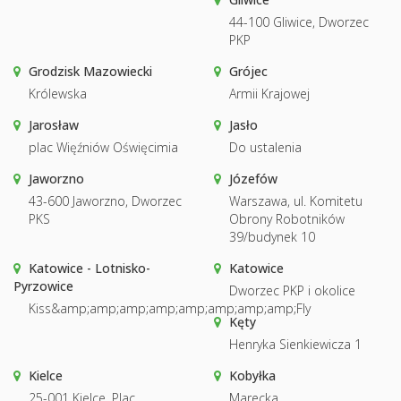
44-100 Gliwice, Dworzec
PKP
Grodzisk Mazowiecki
Grójec
Królewska
Armii Krajowej
Jarosław
Jasło
plac Więźniów Oświęcimia
Do ustalenia
Jaworzno
Józefów
43-600 Jaworzno, Dworzec
Warszawa, ul. Komitetu
PKS
Obrony Robotników
39/budynek 10
Katowice - Lotnisko-
Katowice
Pyrzowice
Dworzec PKP i okolice
Kiss&amp;amp;amp;amp;amp;amp;amp;amp;Fly
Kęty
Henryka Sienkiewicza 1
Kielce
Kobyłka
25-001 Kielce, Plac
Marecka