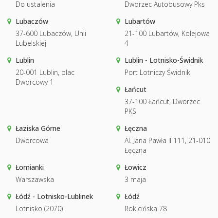
Do ustalenia
Dworzec Autobusowy Pks
Lubaczów
Lubartów
37-600 Lubaczów, Unii
21-100 Lubartów, Kolejowa
Lubelskiej
4
Lublin
Lublin - Lotnisko-Świdnik
20-001 Lublin, plac
Port Lotniczy Świdnik
Dworcowy 1
Łańcut
37-100 Łańcut, Dworzec
PKS
Łaziska Górne
Łęczna
Dworcowa
Al. Jana Pawła II 111, 21-010
Łęczna
Łomianki
Łowicz
Warszawska
3 maja
Łódź - Lotnisko-Lublinek
Łódź
Lotnisko (2070)
Rokicińska 78