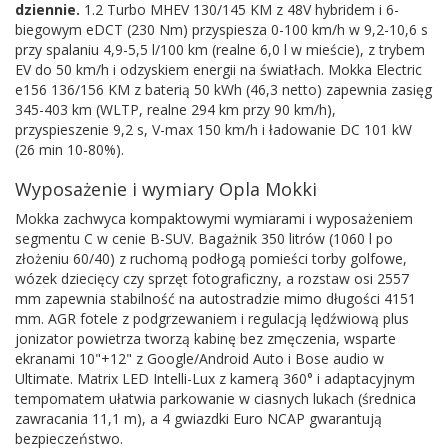
dziennie.
1.2 Turbo MHEV 130/145 KM z 48V hybridem i 6-
biegowym eDCT (230 Nm) przyspiesza 0-100 km/h w 9,2-10,6 s
przy spalaniu 4,9-5,5 l/100 km (realne 6,0 l w mieście), z trybem
EV do 50 km/h i odzyskiem energii na światłach. Mokka Electric
e156 136/156 KM z baterią 50 kWh (46,3 netto) zapewnia zasięg
345-403 km (WLTP, realne 294 km przy 90 km/h),
przyspieszenie 9,2 s, V-max 150 km/h i ładowanie DC 101 kW
(26 min 10-80%).
Wyposażenie i wymiary Opla Mokki
Mokka zachwyca kompaktowymi wymiarami i wyposażeniem
segmentu C w cenie B-SUV. Bagażnik 350 litrów (1060 l po
złożeniu 60/40) z ruchomą podłogą pomieści torby golfowe,
wózek dziecięcy czy sprzęt fotograficzny, a rozstaw osi 2557
mm zapewnia stabilność na autostradzie mimo długości 4151
mm. AGR fotele z podgrzewaniem i regulacją lędźwiową plus
jonizator powietrza tworzą kabinę bez zmęczenia, wsparte
ekranami 10"+12" z Google/Android Auto i Bose audio w
Ultimate. Matrix LED Intelli-Lux z kamerą 360° i adaptacyjnym
tempomatem ułatwia parkowanie w ciasnych lukach (średnica
zawracania 11,1 m), a 4 gwiazdki Euro NCAP gwarantują
bezpieczeństwo.