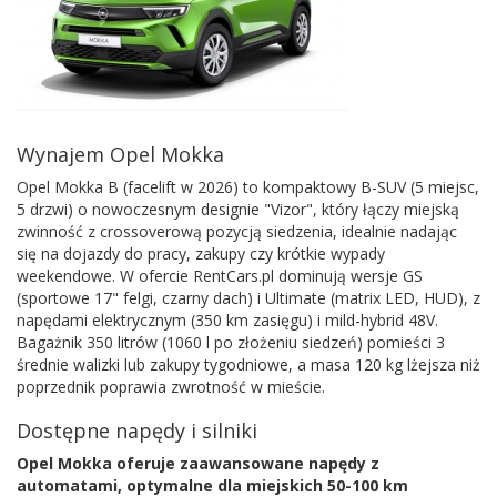
Wynajem Opel Mokka
Opel Mokka B (facelift w 2026) to kompaktowy B-SUV (5 miejsc,
5 drzwi) o nowoczesnym designie "Vizor", który łączy miejską
zwinność z crossoverową pozycją siedzenia, idealnie nadając
się na dojazdy do pracy, zakupy czy krótkie wypady
weekendowe. W ofercie RentCars.pl dominują wersje GS
(sportowe 17" felgi, czarny dach) i Ultimate (matrix LED, HUD), z
napędami elektrycznym (350 km zasięgu) i mild-hybrid 48V.
Bagażnik 350 litrów (1060 l po złożeniu siedzeń) pomieści 3
średnie walizki lub zakupy tygodniowe, a masa 120 kg lżejsza niż
poprzednik poprawia zwrotność w mieście.
Dostępne napędy i silniki
Opel Mokka oferuje zaawansowane napędy z
automatami, optymalne dla miejskich 50-100 km