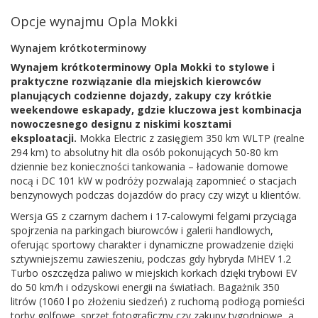
Opcje wynajmu Opla Mokki
Wynajem krótkoterminowy
Wynajem krótkoterminowy Opla Mokki to stylowe i
praktyczne rozwiązanie dla miejskich kierowców
planujących codzienne dojazdy, zakupy czy krótkie
weekendowe eskapady, gdzie kluczowa jest kombinacja
nowoczesnego designu z niskimi kosztami
eksploatacji.
Mokka Electric z zasięgiem 350 km WLTP (realne
294 km) to absolutny hit dla osób pokonujących 50-80 km
dziennie bez konieczności tankowania – ładowanie domowe
nocą i DC 101 kW w podróży pozwalają zapomnieć o stacjach
benzynowych podczas dojazdów do pracy czy wizyt u klientów.
Wersja GS z czarnym dachem i 17-calowymi felgami przyciąga
spojrzenia na parkingach biurowców i galerii handlowych,
oferując sportowy charakter i dynamiczne prowadzenie dzięki
sztywniejszemu zawieszeniu, podczas gdy hybryda MHEV 1.2
Turbo oszczędza paliwo w miejskich korkach dzięki trybowi EV
do 50 km/h i odzyskowi energii na światłach. Bagażnik 350
litrów (1060 l po złożeniu siedzeń) z ruchomą podłogą pomieści
torby golfowe, sprzęt fotograficzny czy zakupy tygodniowe, a