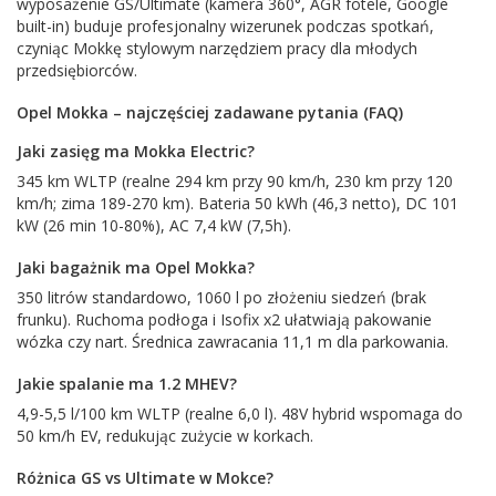
wyposażenie GS/Ultimate (kamera 360°, AGR fotele, Google
built-in) buduje profesjonalny wizerunek podczas spotkań,
czyniąc Mokkę stylowym narzędziem pracy dla młodych
przedsiębiorców.
Opel Mokka – najczęściej zadawane pytania (FAQ)
Jaki zasięg ma Mokka Electric?
345 km WLTP (realne 294 km przy 90 km/h, 230 km przy 120
km/h; zima 189-270 km). Bateria 50 kWh (46,3 netto), DC 101
kW (26 min 10-80%), AC 7,4 kW (7,5h).
Jaki bagażnik ma Opel Mokka?
350 litrów standardowo, 1060 l po złożeniu siedzeń (brak
frunku). Ruchoma podłoga i Isofix x2 ułatwiają pakowanie
wózka czy nart. Średnica zawracania 11,1 m dla parkowania.
Jakie spalanie ma 1.2 MHEV?
4,9-5,5 l/100 km WLTP (realne 6,0 l). 48V hybrid wspomaga do
50 km/h EV, redukując zużycie w korkach.
Różnica GS vs Ultimate w Mokce?