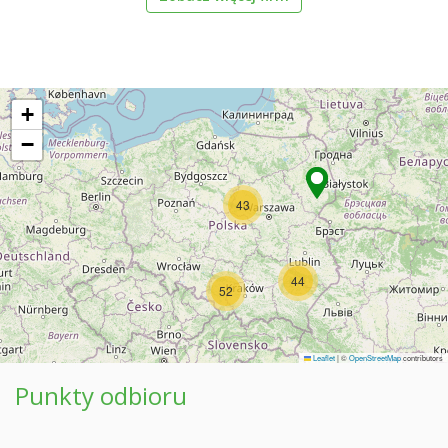
+
−
43
44
52
Leaflet
|
©
OpenStreetMap
contributors
Punkty odbioru