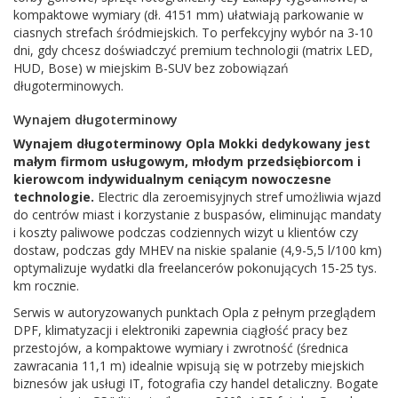
kompaktowe wymiary (dł. 4151 mm) ułatwiają parkowanie w
ciasnych strefach śródmiejskich. To perfekcyjny wybór na 3-10
dni, gdy chcesz doświadczyć premium technologii (matrix LED,
HUD, Bose) w miejskim B-SUV bez zobowiązań
długoterminowych.
Wynajem długoterminowy
Wynajem długoterminowy Opla Mokki dedykowany jest
małym firmom usługowym, młodym przedsiębiorcom i
kierowcom indywidualnym ceniącym nowoczesne
technologie.
Electric dla zeroemisyjnych stref umożliwia wjazd
do centrów miast i korzystanie z buspasów, eliminując mandaty
i koszty paliwowe podczas codziennych wizyt u klientów czy
dostaw, podczas gdy MHEV na niskie spalanie (4,9-5,5 l/100 km)
optymalizuje wydatki dla freelancerów pokonujących 15-25 tys.
km rocznie.
Serwis w autoryzowanych punktach Opla z pełnym przeglądem
DPF, klimatyzacji i elektroniki zapewnia ciągłość pracy bez
przestojów, a kompaktowe wymiary i zwrotność (średnica
zawracania 11,1 m) idealnie wpisują się w potrzeby miejskich
biznesów jak usługi IT, fotografia czy handel detaliczny. Bogate