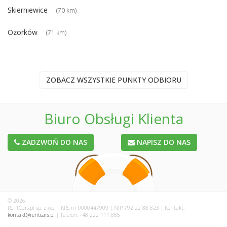
Skierniewice
(70 km)
Ozorków
(71 km)
ZOBACZ WSZYSTKIE PUNKTY ODBIORU
Biuro Obsługi Klienta
ZADZWOŃ DO NAS
NAPISZ DO NAS
© 2026
RentCars.pl sp. z o.o. | KRS nr 0000447909 | NIP 792-22-88-823 | Kontakt:
kontakt@rentcars.pl
| Telefon: +48 222 111 885