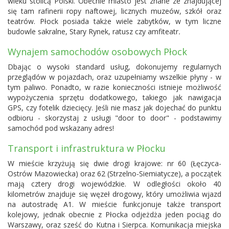
wieku stolicą Polski. Obecnie miasto jest znane ze znajdującej
się tam rafinerii ropy naftowej, licznych muzeów, szkół oraz
teatrów. Płock posiada także wiele zabytków, w tym liczne
budowle sakralne, Stary Rynek, ratusz czy amfiteatr
.
Wynajem samochodów osobowych Płock
Dbając o wysoki standard usług, dokonujemy regularnych
przeglądów w pojazdach, oraz uzupełniamy wszelkie płyny - w
tym paliwo. Ponadto, w razie konieczności istnieje możliwość
wypożyczenia sprzętu dodatkowego, takiego jak nawigacja
GPS, czy fotelik dziecięcy. Jeśli nie masz jak dojechać do punktu
odbioru - skorzystaj z usługi "door to door" - podstawimy
samochód pod wskazany adres!
Transport i infrastruktura w Płocku
W mieście krzyżują się dwie drogi krajowe: nr 60 (Łęczyca-
Ostrów Mazowiecka) oraz 62 (Strzelno-Siemiatycze), a początek
mają cztery drogi wojewódzkie. W odległości około 40
kilometrów znajduje się węzeł drogowy, który umożliwia wjazd
na autostradę A1. W mieście funkcjonuje także transport
kolejowy, jednak obecnie z Płocka odjeżdża jeden pociąg do
Warszawy, oraz sześć do Kutna i Sierpca. Komunikacja miejska