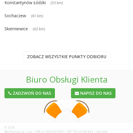
Konstantynów Łódzki
(53 km)
Sochaczew
(61 km)
Skierniewice
(62 km)
ZOBACZ WSZYSTKIE PUNKTY ODBIORU
Biuro Obsługi Klienta
ZADZWOŃ DO NAS
NAPISZ DO NAS
© 2026
RentCars.pl sp. z o.o. | KRS nr 0000447909 | NIP 792-22-88-823 | Kontakt: