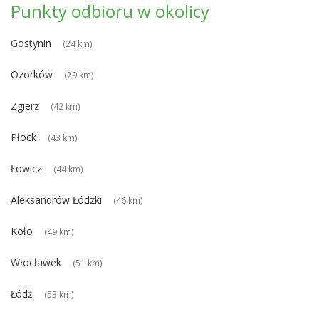
Punkty odbioru w okolicy
Gostynin
(24 km)
Ozorków
(29 km)
Zgierz
(42 km)
Płock
(43 km)
Łowicz
(44 km)
Aleksandrów Łódzki
(46 km)
Koło
(49 km)
Włocławek
(51 km)
Łódź
(53 km)