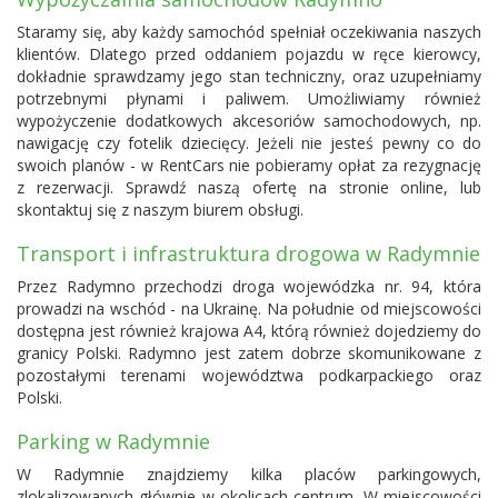
Staramy się, aby każdy samochód spełniał oczekiwania naszych
klientów. Dlatego przed oddaniem pojazdu w ręce kierowcy,
dokładnie sprawdzamy jego stan techniczny, oraz uzupełniamy
potrzebnymi płynami i paliwem. Umożliwiamy również
wypożyczenie dodatkowych akcesoriów samochodowych, np.
nawigację czy fotelik dziecięcy. Jeżeli nie jesteś pewny co do
swoich planów - w RentCars nie pobieramy opłat za rezygnację
z rezerwacji. Sprawdź naszą ofertę na stronie online, lub
skontaktuj się z naszym biurem obsługi.
Transport i infrastruktura drogowa w Radymnie
Przez Radymno przechodzi droga wojewódzka nr. 94, która
prowadzi na wschód - na Ukrainę. Na południe od miejscowości
dostępna jest również krajowa A4, którą również dojedziemy do
granicy Polski. Radymno jest zatem dobrze skomunikowane z
pozostałymi terenami województwa podkarpackiego oraz
Polski.
Parking w Radymnie
W Radymnie znajdziemy kilka placów parkingowych,
zlokalizowanych głównie w okolicach centrum. W miejscowości