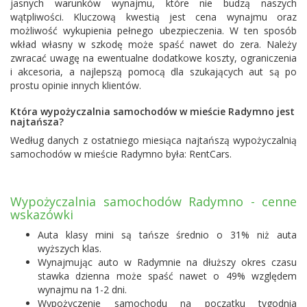
jasnych warunków wynajmu, które nie budzą naszych
wątpliwości. Kluczową kwestią jest cena wynajmu oraz
możliwość wykupienia pełnego ubezpieczenia. W ten sposób
wkład własny w szkodę może spaść nawet do zera. Należy
zwracać uwagę na ewentualne dodatkowe koszty, ograniczenia
i akcesoria, a najlepszą pomocą dla szukających aut są po
prostu opinie innych klientów.
Która wypożyczalnia samochodów w mieście Radymno jest
najtańsza?
Według danych z ostatniego miesiąca najtańszą wypożyczalnią
samochodów w mieście Radymno była:
RentCars
.
Wypożyczalnia samochodów Radymno - cenne
wskazówki
Auta klasy mini są tańsze średnio o 31% niż auta
wyższych klas.
Wynajmując auto w Radymnie na dłuższy okres czasu
stawka dzienna może spaść nawet o 49% względem
wynajmu na 1-2 dni.
Wypożyczenie samochodu na początku tygodnia