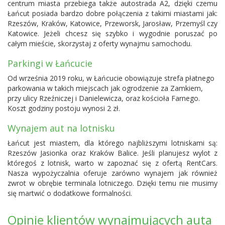
centrum miasta przebiega także autostrada A2, dzięki czemu
Łańcut posiada bardzo dobre połączenia z takimi miastami jak:
Rzeszów, Kraków, Katowice, Przeworsk, Jarosław, Przemyśl czy
Katowice. Jeżeli chcesz się szybko i wygodnie poruszać po
całym mieście, skorzystaj z oferty wynajmu samochodu.
Parkingi w Łańcucie
Od września 2019 roku, w Łańcucie obowiązuje strefa płatnego
parkowania w takich miejscach jak ogrodzenie za Zamkiem,
przy ulicy Rzeźniczej i Danielewicza, oraz kościoła Farnego.
Koszt godziny postoju wynosi 2 zł.
Wynajem aut na lotnisku
Łańcut jest miastem, dla którego najbliższymi lotniskami są:
Rzeszów Jasionka
oraz
Kraków Balice
. Jeśli planujesz wylot z
któregoś z lotnisk, warto w zapoznać się z ofertą RentCars.
Nasza wypożyczalnia oferuje zarówno wynajem jak również
zwrot w obrębie terminala lotniczego. Dzięki temu nie musimy
się martwić o dodatkowe formalności.
Opinie klientów wynajmujących auta