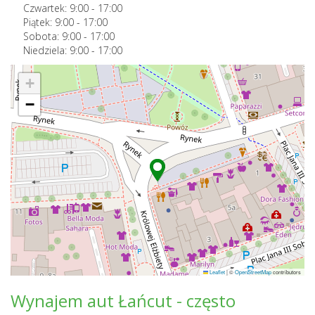
Czwartek:
9:00
-
17:00
Piątek:
9:00
-
17:00
Sobota:
9:00
-
17:00
Niedziela:
9:00
-
17:00
+
−
Leaflet
|
©
OpenStreetMap
contributors
Wynajem aut Łańcut - często