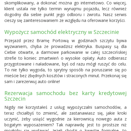
skomplikowany, a dokonać można go internetowo. Co więcej,
klient ustala nie tylko termin wynajmu pojazdu, lecz również
dogodny dla siebie punkt jego odbioru i zwrotu. Nasz serwis
cieszy się zainteresowaniem ze względu na oferowane korzyści.
Wypożycz samochód elektryczny w Szczecinie
Przejazd przez Bramę Portową w godzinach szczytu bywa
wyzwaniem, chyba że prowadzisz elektryka. Buspasy są dla
Ciebie otwarte, a darmowe parkowanie w całej szczecińskiej
strefie to koniec zmartwień o wysokie opłaty. Auto odbierasz
przygotowane i naładowane, byś od razu mógł ruszyć do celu.
To nie tylko wygoda, to sprytny sposób na poruszanie się po
mieście bez zbędnych kosztów i straconych minut. Przekonaj się
sam i zarezerwuj auto online!
Rezerwacja samochodu bez karty kredytowej
Szczecin
Nigdy nie korzystałeś z usług wypożyczalni samochodów, a
teraz chciałbyś to zmienić, ale zastanawiasz się, jakie kroki
uczynić, żeby usiąść wygodnie za kierownicą nowego auta z
bogatym wyposażeniem? Tak naprawdę jest to prostsze niż
mogłoby się wydawać. Jeżeli chodzi o kwestie formalne, to