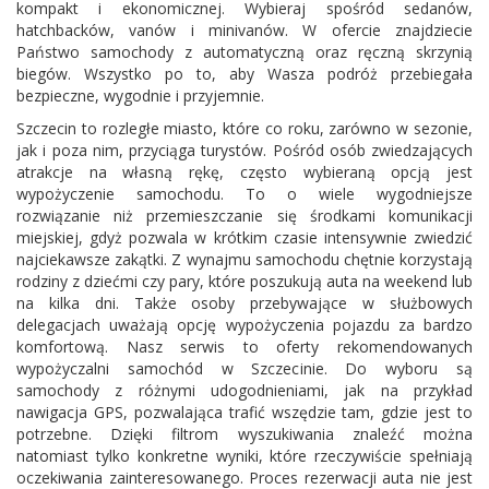
kompakt i ekonomicznej. Wybieraj spośród sedanów,
hatchbacków, vanów i minivanów. W ofercie znajdziecie
Państwo samochody z automatyczną oraz ręczną skrzynią
biegów. Wszystko po to, aby Wasza podróż przebiegała
bezpieczne, wygodnie i przyjemnie.
Szczecin to rozległe miasto, które co roku, zarówno w sezonie,
jak i poza nim, przyciąga turystów. Pośród osób zwiedzających
atrakcje na własną rękę, często wybieraną opcją jest
wypożyczenie samochodu. To o wiele wygodniejsze
rozwiązanie niż przemieszczanie się środkami komunikacji
miejskiej, gdyż pozwala w krótkim czasie intensywnie zwiedzić
najciekawsze zakątki. Z wynajmu samochodu chętnie korzystają
rodziny z dziećmi czy pary, które poszukują auta na weekend lub
na kilka dni. Także osoby przebywające w służbowych
delegacjach uważają opcję wypożyczenia pojazdu za bardzo
komfortową. Nasz serwis to oferty rekomendowanych
wypożyczalni samochód w Szczecinie. Do wyboru są
samochody z różnymi udogodnieniami, jak na przykład
nawigacja GPS, pozwalająca trafić wszędzie tam, gdzie jest to
potrzebne. Dzięki filtrom wyszukiwania znaleźć można
natomiast tylko konkretne wyniki, które rzeczywiście spełniają
oczekiwania zainteresowanego. Proces rezerwacji auta nie jest