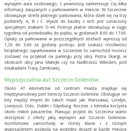
wynajem auta osobowego, z pewnością zainteresuje Cię kilka
informacji związanych z parkowaniem w mieście. W Szczecinie
obowiązuje strefa płatnego parkowania, która dzieli się na trzy
podstrefy: A, B i C. Wjazd do każdej z nich jest oznaczony
specjalnym znakiem D-44. Postoje płatne obowiązują w ciągu
tygodnia od poniedziałku do piątku, w godzinach 8.00 do 17.00.
Opłaty za parkowanie w poszczególnych strefach wynoszą od
1,20 do 3,60 za godzinę postoju. Jeśli szukasz możliwości
bezpłatnego zaparkowania w Szczecinie to samochód możesz
zostawić na przykład na parkingu przy ulicy Piotra Skargi, w
okolicach ulicy Jana Matejki czy na Nadbrzeżu Wileckim, pod
estakadami Trasy Zamkowej.
Wypożyczalnia aut Szczecin Goleniów
Około 47 kilometrów od centrum miasta znajduje się
międzynarodowy port lotniczy Szczecin-Goleniów. Obsługuje on
loty między innymi do takich miast jak: Warszawa, Londyn,
Liverpool, Oslo, Dublin i Edynburg. Rocznie z lotniska korzysta
około milion pasażerów. Planując przylot do Szczecina warto
skorzystać z oferty jaką wynajem aut Szczecin Goleniow.
Komfortowe samochody w różnej klasie i z różnym
wyposażeniem pozwolą na wygodny dojazd w każde miejsce