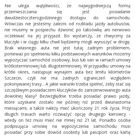
Nie ulega wątpliwości, że najwygodniejszą formą
przemieszczania się jest posiadanie
dwudziestoczterogodzinnego dostępu do samochodu.
Wówczas nie jesteśmy zależni od rozkładu jazdy autobusów,
nie musimy w pośpiechu dzwonić po taksówkę ani nerwowo
oczekiwać na jej przyjazd. Bo wystarczy, że chwycimy za
kluczyki i w ciągu kilku chwil będziemy mogli wyruszyć w drogę.
Brak własnego auta nie jest tutaj żadnym problemem,
ponieważ po spełnieniu kilku podstawowych warunków możemy
wypożyczać samochód osobowy, bus lub van w ramach umowy
krótkoterminowej lub długoterminowej. W przypadku umowy na
krótki okres, następuje wynajem auta bez limitu kilometrów
Szczecin, czyli nie ma żadnych ograniczeń względem
pokonywanej trasy... A jakie warunki trzeba spełnić, żeby stać się
szczęśliwym posiadaczem kluczyków do zarezerwowanego auta
dowolnej klasy? Bezwzględnie trzeba posiadać prawo jazdy,
które uzyskane zostało nie później niż przed dwunastoma
miesiącami, a także należy mieć ukończony 21. rok życia. Przy
długich trasach warto rozważyć opcję drugiego kierowcy -
wtedy on też musi mieć nie mniej niż 21 lat. Ponadto osoba
podpisująca umowę na wypożyczenia samochodu musi
posiadać przy sobie dowód osobisty lub paszport oraz kartę