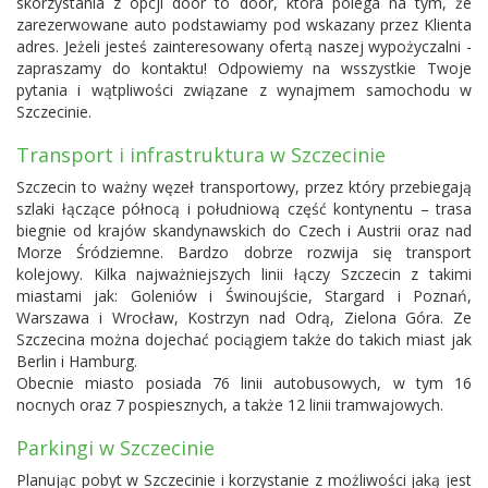
skorzystania z opcji door to door, która polega na tym, że
zarezerwowane auto podstawiamy pod wskazany przez Klienta
adres. Jeżeli jesteś zainteresowany ofertą naszej wypożyczalni -
zapraszamy do kontaktu! Odpowiemy na wsszystkie Twoje
pytania i wątpliwości związane z wynajmem samochodu w
Szczecinie.
Transport i infrastruktura w Szczecinie
Szczecin to ważny węzeł transportowy, przez który przebiegają
szlaki łączące północą i południową część kontynentu – trasa
biegnie od krajów skandynawskich do Czech i Austrii oraz nad
Morze Śródziemne. Bardzo dobrze rozwija się transport
kolejowy. Kilka najważniejszych linii łączy Szczecin z takimi
miastami jak: Goleniów i Świnoujście, Stargard i Poznań,
Warszawa i Wrocław, Kostrzyn nad Odrą, Zielona Góra. Ze
Szczecina można dojechać pociągiem także do takich miast jak
Berlin i Hamburg.
Obecnie miasto posiada 76 linii autobusowych, w tym 16
nocnych oraz 7 pospiesznych, a także 12 linii tramwajowych.
Parkingi w Szczecinie
Planując pobyt w Szczecinie i korzystanie z możliwości jaką jest