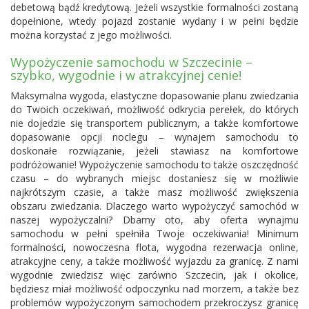
debetową bądź kredytową. Jeżeli wszystkie formalności zostaną
dopełnione, wtedy pojazd zostanie wydany i w pełni będzie
można korzystać z jego możliwości.
Wypożyczenie samochodu w Szczecinie –
szybko, wygodnie i w atrakcyjnej cenie!
Maksymalna wygoda, elastyczne dopasowanie planu zwiedzania
do Twoich oczekiwań, możliwość odkrycia perełek, do których
nie dojedzie się transportem publicznym, a także komfortowe
dopasowanie opcji noclegu – wynajem samochodu to
doskonałe rozwiązanie, jeżeli stawiasz na komfortowe
podróżowanie! Wypożyczenie samochodu to także oszczędność
czasu – do wybranych miejsc dostaniesz się w możliwie
najkrótszym czasie, a także masz możliwość zwiększenia
obszaru zwiedzania. Dlaczego warto wypożyczyć samochód w
naszej wypożyczalni? Dbamy oto, aby oferta wynajmu
samochodu w pełni spełniła Twoje oczekiwania! Minimum
formalności, nowoczesna flota, wygodna rezerwacja online,
atrakcyjne ceny, a także możliwość wyjazdu za granicę. Z nami
wygodnie zwiedzisz więc zarówno Szczecin, jak i okolice,
będziesz miał możliwość odpoczynku nad morzem, a także bez
problemów wypożyczonym samochodem przekroczysz granicę