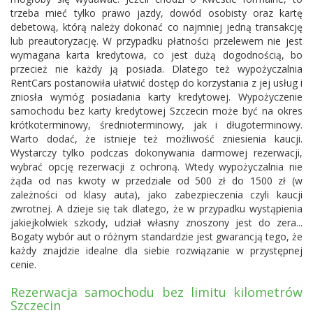
trzeba mieć tylko prawo jazdy, dowód osobisty oraz kartę
debetową, którą należy dokonać co najmniej jedną transakcję
lub preautoryzację. W przypadku płatności przelewem nie jest
wymagana karta kredytowa, co jest dużą dogodnością, bo
przecież nie każdy ją posiada. Dlatego też wypożyczalnia
RentCars postanowiła ułatwić dostęp do korzystania z jej usług i
zniosła wymóg posiadania karty kredytowej. Wypożyczenie
samochodu bez karty kredytowej Szczecin może być na okres
krótkoterminowy, średnioterminowy, jak i długoterminowy.
Warto dodać, że istnieje też możliwość zniesienia kaucji.
Wystarczy tylko podczas dokonywania darmowej rezerwacji,
wybrać opcję rezerwacji z ochroną. Wtedy wypożyczalnia nie
żąda od nas kwoty w przedziale od 500 zł do 1500 zł (w
zależności od klasy auta), jako zabezpieczenia czyli kaucji
zwrotnej. A dzieje się tak dlatego, że w przypadku wystąpienia
jakiejkolwiek szkody, udział własny znoszony jest do zera...
Bogaty wybór aut o różnym standardzie jest gwarancją tego, że
każdy znajdzie idealne dla siebie rozwiązanie w przystępnej
cenie.
Rezerwacja samochodu bez limitu kilometrów
Szczecin