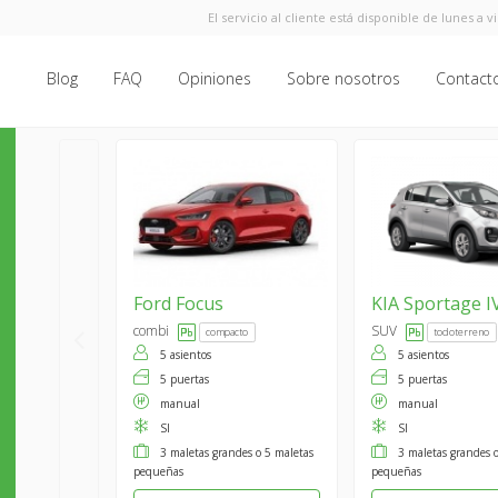
El servicio al cliente está disponible de lunes a v
Blog
FAQ
Opiniones
Sobre nosotros
Contact
Ford
Focus
KIA
Sportage I
combi
SUV
compacto
todoterreno
5 asientos
5 asientos
5 puertas
5 puertas
manual
manual
SI
SI
3 maletas grandes o 5 maletas
3 maletas grandes 
pequeñas
pequeñas