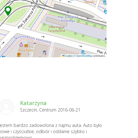
Leaflet
|
©
OpenStreetMap
contributors
Katarzyna
Szczecin, Centrum 2016-06-21
Jestem bardzo zadowolona z najmu auta. Auto było
nowe i czyściutkie, odbiór i oddanie szybko i
bezproblemowo.