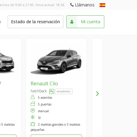
Llámanos
iernes de 9:00 a 21:00. Hora actual:
18:54
o
Estado de la reservación
Mi cuenta
V
Renault
Clio
hatchback
económico
5 asientos
5 puertas
manual
SI
o 5 maletas
2 maletas grandes o 3 maletas
pequeñas