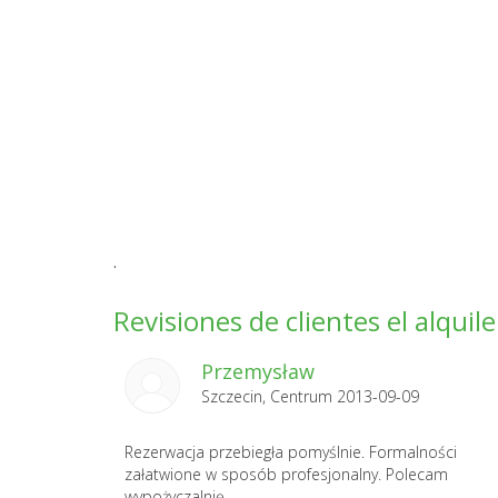
.
Revisiones de clientes el alquil
Przemysław
Szczecin, Centrum 2013-09-09
Rezerwacja przebiegła pomyślnie. Formalności
załatwione w sposób profesjonalny. Polecam
wypożyczalnię.