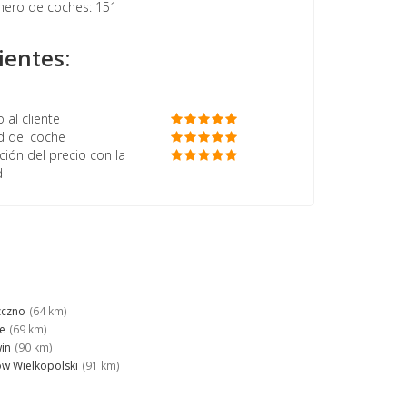
ero de coches: 151
ientes:
o al cliente
d del coche
ción del precio con la
d
zczno
(64 km)
ce
(69 km)
in
(90 km)
w Wielkopolski
(91 km)