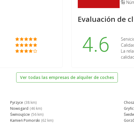
Núm
Evaluación de cl
4.6
Servici
Calida
a
La rela
calida
Ver todas las empresas de alquiler de coches
Pyrzyce
(38 km)
Chos
Nowogard
(46 km)
Gryfi
Świnoujście
(56 km)
Świdw
Kamień Pomorski
(62 km)
Gorzó