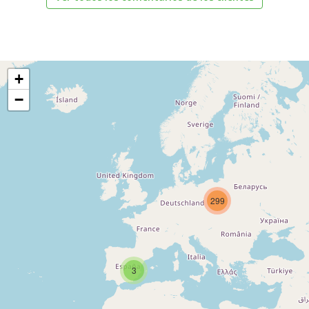
+
−
299
3