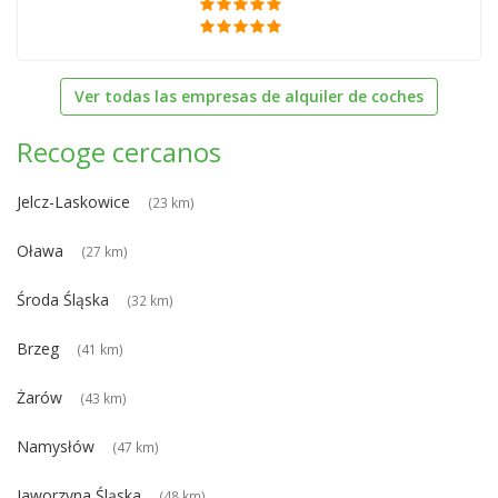
Ver todas las empresas de alquiler de coches
Recoge cercanos
Jelcz-Laskowice
(23 km)
Oława
(27 km)
Środa Śląska
(32 km)
Brzeg
(41 km)
Żarów
(43 km)
Namysłów
(47 km)
Jaworzyna Śląska
(48 km)