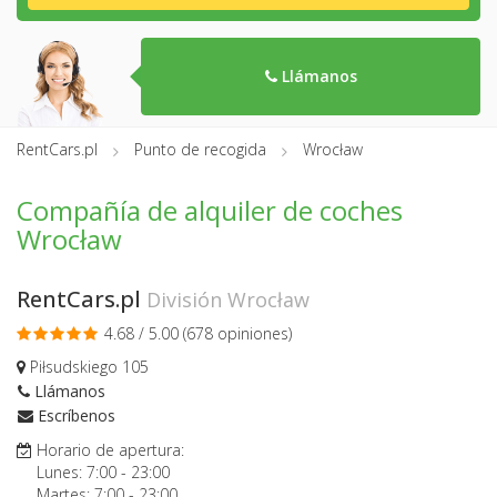
Llámanos
RentCars.pl
Punto de recogida
Wrocław
Compañía de alquiler de coches
Wrocław
RentCars.pl
División Wrocław
4.68 / 5.00 (
678 opiniones
)
Piłsudskiego 105
Llámanos
Escríbenos
Horario de apertura:
Lunes:
7:00
-
23:00
Martes:
7:00
-
23:00