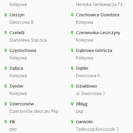
Kolejowa
Henryka Sienkiewicza 73
Cieszyn
Czechowice-Dziedzice
Dworcowa 8
Kolejowa
Czeladź
Czerwionka-Leszczyny
Stanisława Staszica
Kolejowa
Częstochowa
Dąbrowa Górnicza
Kolejowa
Kolejowa
Dębica
Dęblin
Kolejowa
Dworcowa 6
Dynów
Działdowo
Kolejowa
ul. Dworcowa 1
Dzierżoniów
Elbląg
Dzierżoniów dworzec Pkp
pkp
Ełk
Garwolin
pkp
Tadeusza Kościuszki 2