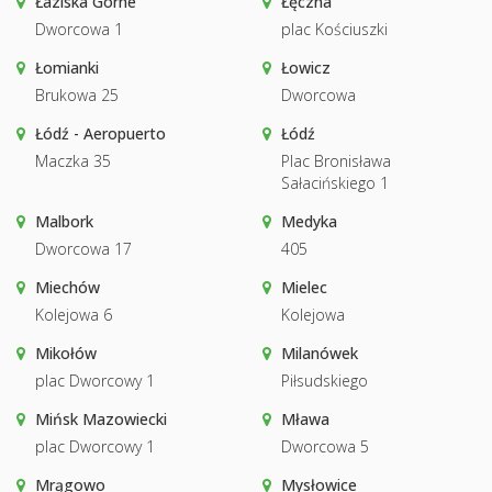
Łaziska Górne
Łęczna
Dworcowa 1
plac Kościuszki
Łomianki
Łowicz
Brukowa 25
Dworcowa
Łódź - Aeropuerto
Łódź
Maczka 35
Plac Bronisława
Sałacińskiego 1
Malbork
Medyka
Dworcowa 17
405
Miechów
Mielec
Kolejowa 6
Kolejowa
Mikołów
Milanówek
plac Dworcowy 1
Piłsudskiego
Mińsk Mazowiecki
Mława
plac Dworcowy 1
Dworcowa 5
Mrągowo
Mysłowice