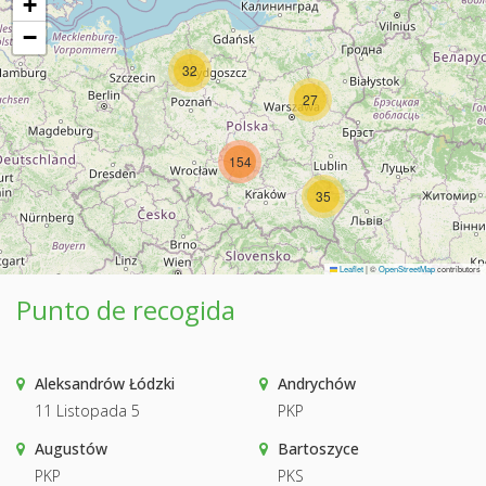
+
−
32
27
154
35
Leaflet
|
©
OpenStreetMap
contributors
Punto de recogida
Aleksandrów Łódzki
Andrychów
11 Listopada 5
PKP
Augustów
Bartoszyce
PKP
PKS