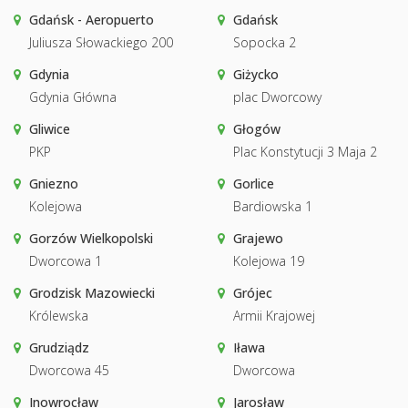
Gdańsk - Aeropuerto
Gdańsk
Juliusza Słowackiego 200
Sopocka 2
Gdynia
Giżycko
Gdynia Główna
plac Dworcowy
Gliwice
Głogów
PKP
Plac Konstytucji 3 Maja 2
Gniezno
Gorlice
Kolejowa
Bardiowska 1
Gorzów Wielkopolski
Grajewo
Dworcowa 1
Kolejowa 19
Grodzisk Mazowiecki
Grójec
Królewska
Armii Krajowej
Grudziądz
Iława
Dworcowa 45
Dworcowa
Inowrocław
Jarosław