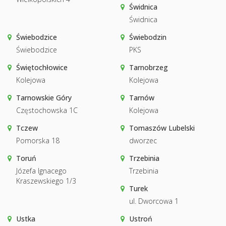
Świdnica
Świdnica
Świebodzice
Świebodzin
Świebodzice
PKS
Świętochłowice
Tarnobrzeg
Kolejowa
Kolejowa
Tarnowskie Góry
Tarnów
Częstochowska 1C
Kolejowa
Tczew
Tomaszów Lubelski
Pomorska 18
dworzec
Toruń
Trzebinia
Józefa Ignacego
Trzebinia
Kraszewskiego 1/3
Turek
ul. Dworcowa 1
Ustka
Ustroń