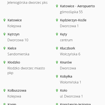
Jeleniogórska dworzec pks
Katowice - Aeropuerto
górnośląska 55
Katowice
Kędzierzyn-Koźle
Kolejowa
Dworcowa 1
Kętrzyn
Kęty
Dworcowa 10
centrum
Kielce
Kluczbork
Sandomierska
Wołczyńska 6
Kłodzko
Knurów
Kłodzko dworzec miasto
Dworcowa
pkp
Kobyłka
Wołomińska 1
Kolbuszowa
Koło
Kolejowa
ul. Dworcowa 1
Konin
Konstancin-Jeziorna