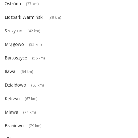
Ostróda
(37 km)
Lidzbark Warmiński
(39 km)
Szczytno
(42 km)
Mrągowo
(55 km)
Bartoszyce
(56 km)
Iława
(64 km)
Działdowo
(65 km)
Kętrzyn
(67 km)
Mława
(74 km)
Braniewo
(79 km)