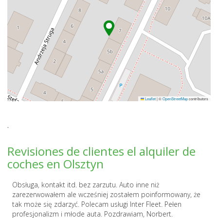
Leaflet
|
©
OpenStreetMap
contributors
.
Revisiones de clientes el alquiler de
coches en Olsztyn
Obsługa, kontakt itd. bez zarzutu. Auto inne niż
zarezerwowałem ale wcześniej zostałem poinformowany, że
tak może się zdarzyć. Polecam usługi Inter Fleet. Pełen
profesjonalizm i młode auta. Pozdrawiam, Norbert.