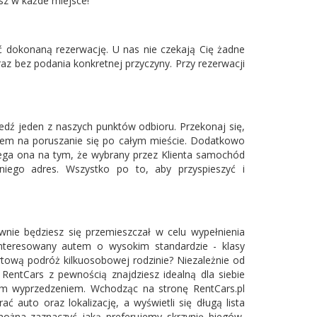
esz w każde miejsce!
 dokonaną rezerwację. U nas nie czekają Cię żadne
 bez podania konkretnej przyczyny. Przy rezerwacji
edź jeden z naszych punktów odbioru. Przekonaj się,
bem na poruszanie się po całym mieście. Dodatkowo
olega ona na tym, że wybrany przez Klienta samochód
niego adres. Wszystko po to, aby przyspieszyć i
wnie będziesz się przemieszczał w celu wypełnienia
teresowany autem o wysokim standardzie - klasy
tową podróż kilkuosobowej rodzinie? Niezależnie od
RentCars z pewnością znajdziesz idealną dla siebie
gim wyprzedzeniem. Wchodząc na stronę RentCars.pl
 auto oraz lokalizację, a wyświetli się długą lista
ożna zaznaczyć jaką preferujemy skrzynię biegów,