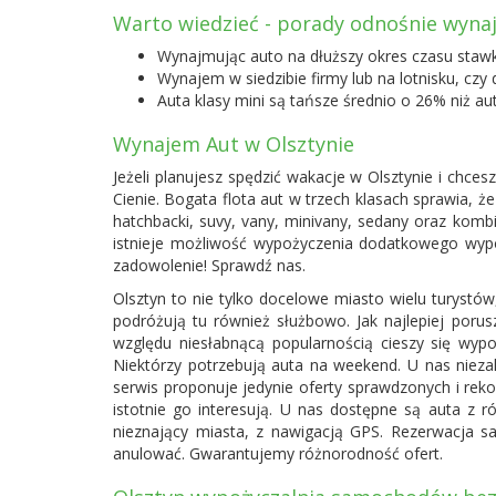
Warto wiedzieć - porady odnośnie wyna
Wynajmując auto na dłuższy okres czasu staw
Wynajem w siedzibie firmy lub na lotnisku, czy 
Auta klasy mini są tańsze średnio o 26% niż au
Wynajem Aut w Olsztynie
Jeżeli planujesz spędzić wakacje w Olsztynie i chce
Cienie. Bogata flota aut w trzech klasach sprawia, 
hatchbacki, suvy, vany, minivany, sedany oraz kom
istnieje możliwość wypożyczenia dodatkowego wypos
zadowolenie! Sprawdź nas.
Olsztyn to nie tylko docelowe miasto wielu turystów
podróżują tu również służbowo. Jak najlepiej porus
względu niesłabnącą popularnością cieszy się wyp
Niektórzy potrzebują auta na weekend. U nas niezal
serwis proponuje jedynie oferty sprawdzonych i re
istotnie go interesują. U nas dostępne są auta z r
nieznający miasta, z nawigacją GPS. Rezerwacja s
anulować. Gwarantujemy różnorodność ofert.