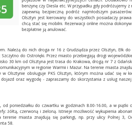
benzynę czy Diesla etc. W przypadku gdy podróżujemy z m
zapewnią bezpieczną podróż najmłodszym pasażerów.
Olsztyn jest kierowany do wszystkich posiadaczy prawa j
chcą stać się mobilni. Rezerwacji online można dokony
bezpłatnie ją anulować.
ym. Należą do nich droga nr 16 z Grudziądza przez Olsztyn, Ełk d
z Szczytno do Ostrołęki. Przez miasto przebiegają drogi wojewódzkie
lisko 30 km od Olsztyna jest trasa do Krakowa, drogą nr 7 z Gdańs
komunikacyjnym w regionie Warmii i Mazur. Na terenie miasta znajdu
y w Olsztynie obsługuje PKS Olsztyn, którym można udać się w ki
dni dojazd oraz wygodę - zapraszamy do skorzystania z usług na
 od poniedziałku do czwartku w godzinach 8.00-16.00, a w piątki 
dstrefy: żółtą, czerwoną i zieloną. Istnieje możliwość wykupienia a
 terenie miasta znajdują się parkingi, np. przy ulicy Polnej 3,
anta 58.