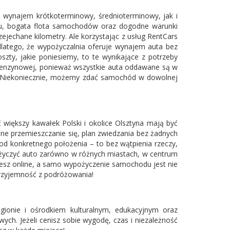
 wynajem krótkoterminowy, średnioterminowy, jak i
jmu, bogata flota samochodów oraz dogodne warunki
ejechane kilometry. Ale korzystając z usług RentCars
dlatego, że wypożyczalnia oferuje wynajem auta bez
szty, jakie poniesiemy, to te wynikające z potrzeby
 benzynowej, ponieważ wszystkie auta oddawane są w
ni? Niekoniecznie, możemy zdać samochód w dowolnej
iększy kawałek Polski i okolice Olsztyna mają być
 przemieszczanie się, plan zwiedzania bez żadnych
od konkretnego położenia – to bez wątpienia rzeczy,
życzyć auto zarówno w różnych miastach, w centrum
jesz online, a samo wypożyczenie samochodu jest nie
przyjemność z podróżowania!
gionie i ośrodkiem kulturalnym, edukacyjnym oraz
h. Jeżeli cenisz sobie wygodę, czas i niezależność