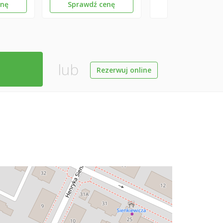
enę
Sprawdź cenę
lub
Rezerwuj online