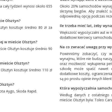
 cały tydzień wynosi około 655
Około 20% samochodów wynajm
skrzynię biegów. Aby znaleźć
odpowiednią opcję podczas reze
cie Olsztyn?
Ile trzeba mieć lat, żeby wy
tyn kosztuje średnio 80 zł za
Większość wypożyczalni aut w m
dodatkowi kierowcy samochodu 
ej w mieście Olsztyn?
Na co zwracać uwagę przy wy
ie Olsztyn kosztuje średnio 90
Powinniśmy zobaczyć, czy w
wynajmu, które nie budzą naszy
mieście Olsztyn?
oraz możliwość wykupienia pe
szkodę może spaść nawet d
lsztyn kosztuje średnio 110 zł
dodatkowe koszty, ograniczenia
są po prostu opinie innych klien
Olsztyn?
Która wypożyczalnia samocho
ota Aygo
,
Skoda Rapid
.
Według danych z ostatniego 
mieście Olsztyn była:
Toleo Car