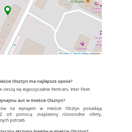
Leaflet
|
©
OpenStreetMap
contributors
eście Olsztyn ma najlepsze opinie?
 cieszą się wypożyczalnie
Rentcars
,
Inter Fleet
.
 wynajmu aut w mieście Olsztyn?
dów na wynajem w mieście Olsztyn posiadają
. Z ich pomocą znajdziemy różnorodne oferty,
nych potrzeb.
tyczną skrzynią biegów w mieście Olsztyn?