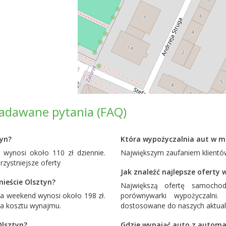
zadawane pytania (FAQ)
tyn?
Która wypożyczalnia aut w mi
wynosi około 110 zł dziennie.
Największym zaufaniem klientów
ystniejsze oferty
Jak znaleźć najlepsze oferty
ieście Olsztyn?
Największą ofertę samocho
a weekend wynosi około 198 zł.
porównywarki wypożyczalni
ia kosztu wynajmu.
dostosowane do naszych aktual
Olsztyn?
Gdzie wynająć auto z automa