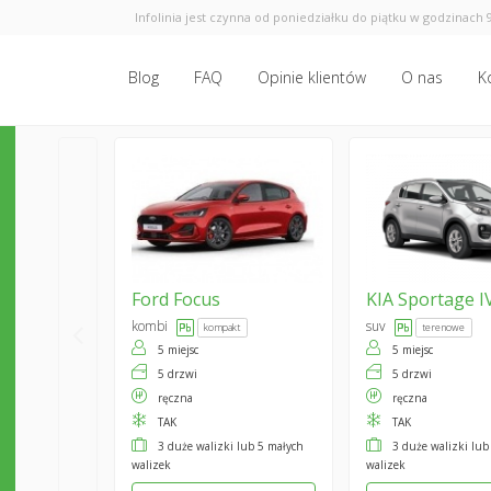
Infolinia jest czynna od poniedziałku do piątku w godzinach 9
Blog
FAQ
Opinie klientów
O nas
K
Ford
Focus
KIA
Sportage I
kombi
suv
kompakt
terenowe
5 miejsc
5 miejsc
5 drzwi
5 drzwi
ręczna
ręczna
TAK
TAK
3 duże walizki lub 5 małych
3 duże walizki lub
walizek
walizek