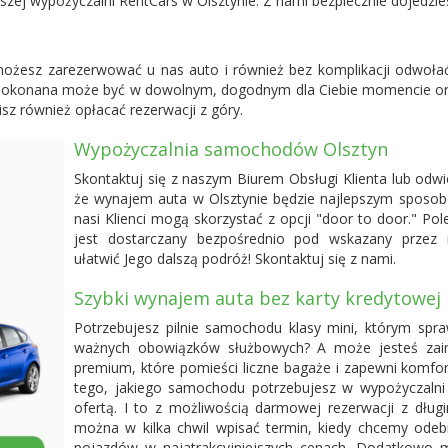
szej wypożyczalni RentCars w Olsztynie. Z nami bezpiecznie dojedzi
możesz zarezerwować u nas auto i również bez komplikacji odwołać
dokonana może być w dowolnym, dogodnym dla Ciebie momencie oraz
sz również opłacać rezerwacji z góry.
Wypożyczalnia samochodów Olsztyn
Skontaktuj się z naszym Biurem Obsługi Klienta lub odwi
że wynajem auta w Olsztynie będzie najlepszym sposo
nasi Klienci mogą skorzystać z opcji "door to door." P
jest dostarczany bezpośrednio pod wskazany przez 
ułatwić Jego dalszą podróż! Skontaktuj się z nami.
Szybki wynajem auta bez karty kredytowej
Potrzebujesz pilnie samochodu klasy mini, którym spra
ważnych obowiązków służbowych? A może jesteś zain
premium, które pomieści liczne bagaże i zapewni komfor
tego, jakiego samochodu potrzebujesz w wypożyczalni 
ofertą. I to z możliwością darmowej rezerwacji z dłu
można w kilka chwil wpisać termin, kiedy chcemy odebrać
pojazdów w najatrakcyjniejszych cenach. Dodatkowo m