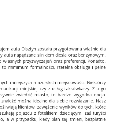
ynajem auta Olsztyn została przygotowana właśnie dla
amy auta napędzane silnikiem diesla oraz benzynowym,
 własnych przyzwyczajeń oraz preferencji. Ponadto,
s to mimimum formalności, rzetelna obsługa i pełne
cznych mniejszych mazurskich miejscowości. Niektórzy
munikacji miejskiej czy z usług taksówkarzy. Z tego
nsywnie zwiedzić miasto, to bardzo wygodna opcja.
 znaleźć można idealne dla siebie rozwiązanie. Nasz
liwiają klientowi zawężenie wyników do tych, które
zukają pojazdu z fotelikiem dziecięcym, zaś turyści
 a w przypadku, kiedy plan się zmieni, bezpłatnie