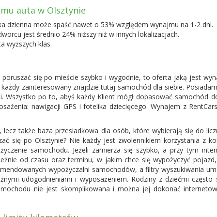
jmu auta w Olsztynie
ka dzienna może spaść nawet o 53% względem wynajmu na 1-2 dni.
dworcu jest średnio 24% niższy niż w innych lokalizacjach.
ta wyższych klas.
sz poruszać się po mieście szybko i wygodnie, to oferta jaką jest w
że każdy zainteresowany znajdzie tutaj samochód dla siebie. Posiad
bii. Wszystko po to, abyś każdy Klient mógł dopasować samochód do
ażenia: nawigacji GPS i fotelika dziecięcego. Wynajem z RentCar
, lecz także baza przesiadkowa dla osób, które wybierają się do li
zać się po Olsztynie? Nie każdy jest zwolennikiem korzystania z ko
ożyczenie samochodu. Jeżeli zamierza się szybko, a przy tym inte
eżnie od czasu oraz terminu, w jakim chce się wypożyczyć pojazd,
komendowanych wypożyczalni samochodów, a filtry wyszukiwania umoż
óżnymi udogodnieniami i wyposażeniem. Rodziny z dziećmi często s
amochodu nie jest skomplikowana i można jej dokonać internetowo,