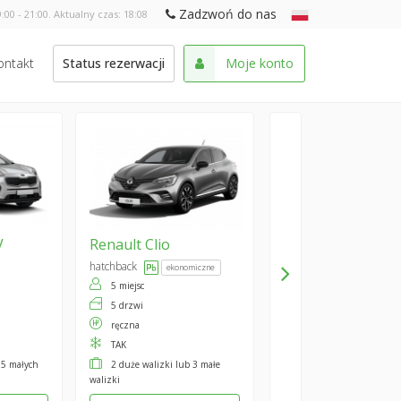
Zadzwoń do nas
:00 - 21:00. Aktualny czas:
18:08
ontakt
Status rezerwacji
Moje konto
V
Renault
Clio
hatchback
ekonomiczne
5 miejsc
5 drzwi
ręczna
TAK
 5 małych
2 duże walizki lub 3 małe
walizki