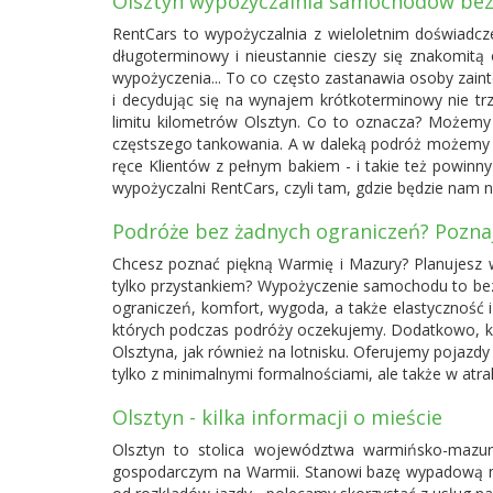
Olsztyn wypożyczalnia samochodów bez
RentCars to wypożyczalnia z wieloletnim doświadc
długoterminowy i nieustannie cieszy się znakomit
wypożyczenia... To co często zastanawia osoby zaint
i decydując się na wynajem krótkoterminowy nie tr
limitu kilometrów Olsztyn. Co to oznacza? Możemy p
częstszego tankowania. A w daleką podróż możemy u
ręce Klientów z pełnym bakiem - i takie też powin
wypożyczalni RentCars, czyli tam, gdzie będzie nam 
Podróże bez żadnych ograniczeń? Pozna
Chcesz poznać piękną Warmię i Mazury? Planujesz 
tylko przystankiem? Wypożyczenie samochodu to be
ograniczeń, komfort, wygoda, a także elastyczność 
których podczas podróży oczekujemy. Dodatkowo, k
Olsztyna, jak również na lotnisku. Oferujemy pojaz
tylko z minimalnymi formalnościami, ale także w at
Olsztyn - kilka informacji o mieście
Olsztyn to stolica województwa warmińsko-mazurs
gospodarczym na Warmii. Stanowi bazę wypadową na 