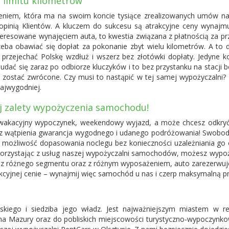
 limitu kilometrów
zeniem, która ma na swoim koncie tysiące zrealizowanych umów na
ą opinią Klientów. A kluczem do sukcesu są atrakcyjne ceny wyna
eresowane wynajęciem auta, to kwestia związana z płatnością za prz
zeba obawiać się dopłat za pokonanie zbyt wielu kilometrów. A to 
rzejechać Polskę wzdłuż i wszerz bez złotówki dopłaty. Jedyne ko
dać się zaraz po odbiorze kluczyków i to bez przystanku na stacji
ny zostać zwrócone. Czy musi to nastąpić w tej samej wypożyczal
najwygodniej.
j zalety wypożyczenia samochodu!
wakacyjny wypoczynek, weekendowy wyjazd, a może chcesz odkryć w
z wątpienia gwarancja wygodnego i udanego podróżowania! Swobodne
i możliwość dopasowania noclegu bez konieczności uzależniania go 
orzystając z usług naszej wypożyczalni samochodów, możesz wypo
dy z różnego segmentu oraz z różnym wyposażeniem, auto zarezerwu
rakcyjnej cenie – wynajmij więc samochód u nas i czerp maksymalną 
kiego i siedziba jego władz. Jest najważniejszym miastem w re
Mazury oraz do pobliskich miejscowości turystyczno-wypoczynkowyc