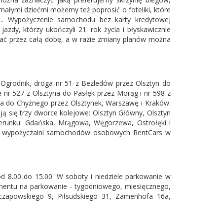
ałymi dziećmi możemy też poprosić o foteliki, które
.. Wypożyczenie samochodu bez karty kredytowej
azdy, którzy ukończyli 21. rok życia i błyskawicznie
wać przez całą dobę, a w razie zmiany planów można
o Ogrodnik, droga nr 51 z Bezledów przez Olsztyn do
 nr 527 z Olsztyna do Pasłęk przez Morąg i nr 598 z
ka do Chyżnego przez Olsztynek, Warszawę i Kraków.
ją się trzy dworce kolejowe: Olsztyn Główny, Olsztyn
erunku: Gdańska, Mrągowa, Węgorzewa, Ostrołęki i
szej wypożyczalni samochodów osobowych RentCars w
od 8.00 do 15.00. W soboty i niedziele parkowanie w
bonamentu na parkowanie - tygodniowego, miesięcznego,
 Oczapowskiego 9, Piłsudskiego 31, Zamenhofa 16a,