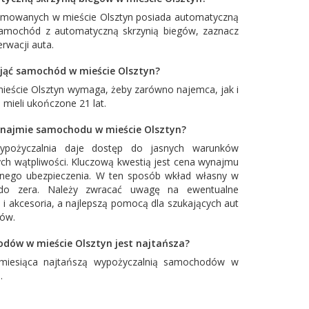
owanych w mieście Olsztyn posiada automatyczną
 samochód z automatyczną skrzynią biegów, zaznacz
rwacji auta.
nająć samochód w mieście Olsztyn?
ieście Olsztyn wymaga, żeby zarówno najemca, jak i
mieli ukończone 21 lat.
najmie samochodu w mieście Olsztyn?
ypożyczalnia daje dostęp do jasnych warunków
ch wątpliwości. Kluczową kwestią jest cena wynajmu
łnego ubezpieczenia. W ten sposób wkład własny w
o zera. Należy zwracać uwagę na ewentualne
 i akcesoria, a najlepszą pomocą dla szukających aut
tów.
dów w mieście Olsztyn jest najtańsza?
miesiąca najtańszą wypożyczalnią samochodów w
s
.