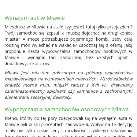
Wynajem aut w Mławie
Mieszkasz w Mławie na stałe czy jesteś tutaj tylko przejazdem?
Twój samochód się zepsuł, a musisz dojechać na drugi koniec
miasta? A może potrzebujesz pojemnego kombi, żeby całą
rodziną móc wyjechać na wakacje? Zapoznaj się z ofertą jaką
proponuje nasza wypożyczalnia samochodów osobowych w
Mławie i wynajmij tani samochód, bez ukrytych opłat i
dodatkowych kosztów.
Mława jest miastem położonym na północy województwa
mazowieckiego, na wzniesieniach mławskich. Wśród zabytków
znaleźć można m.in. miejski ratusz z XVII w., drewniany
osiemnastowieczny spichlerz czy kamienice z zachowanymi
elementami secesyjnej dekoracji.
Wypożyczalnia samochodów osobowych Mława
Klienci, którzy do tej pory zdecydowali się na wynajem auta w
Mławie byli w stu procentach zadowoleni. Wpływ na tę decyzję
miały nie tylko niskie ceny i możliwość szybkiego załatwienia
formalności, ale przede wszystkim duży wybór samochodów, w