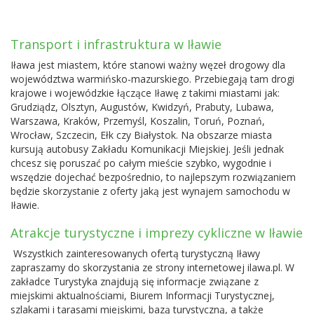
Transport i infrastruktura w Iławie
Iława jest miastem, które stanowi ważny węzeł drogowy dla
województwa warmińsko-mazurskiego. Przebiegają tam drogi
krajowe i wojewódzkie łączące Iławę z takimi miastami jak:
Grudziądz, Olsztyn, Augustów, Kwidzyń, Prabuty, Lubawa,
Warszawa, Kraków, Przemyśl, Koszalin, Toruń, Poznań,
Wrocław,
Szczecin
, Ełk czy Białystok. Na obszarze miasta
kursują autobusy Zakładu Komunikacji Miejskiej. Jeśli jednak
chcesz się poruszać po całym mieście szybko, wygodnie i
wszędzie dojechać bezpośrednio, to najlepszym rozwiązaniem
będzie skorzystanie z oferty jaką jest wynajem samochodu w
Iławie.
Atrakcje turystyczne i imprezy cykliczne w Iławie
Wszystkich zainteresowanych ofertą turystyczną Iławy
zapraszamy do skorzystania ze strony internetowej ilawa.pl. W
zakładce Turystyka znajdują się informacje związane z
miejskimi aktualnościami, Biurem Informacji Turystycznej,
szlakami i tarasami miejskimi, bazą turystyczną, a także