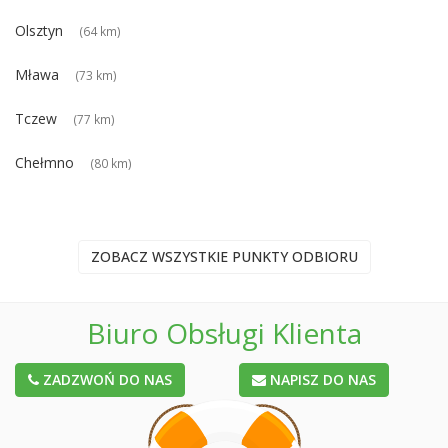
Olsztyn
(64 km)
Mława
(73 km)
Tczew
(77 km)
Chełmno
(80 km)
ZOBACZ WSZYSTKIE PUNKTY ODBIORU
Biuro Obsługi Klienta
ZADZWOŃ DO NAS
NAPISZ DO NAS