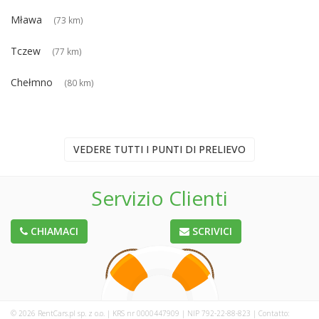
Mława
(73 km)
Tczew
(77 km)
Chełmno
(80 km)
VEDERE TUTTI I PUNTI DI PRELIEVO
Servizio Clienti
CHIAMACI
SCRIVICI
© 2026 RentCars.pl sp. z o.o. | KRS nr 0000447909 | NIP 792-22-88-823 | Contatto: