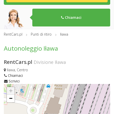
Chiamaci
RentCars.pl
Punti di ritiro
Iława
Autonoleggio Iława
RentCars.pl
Divisione Iława
Iława, Centro
Chiamaci
Scrivici
+
−