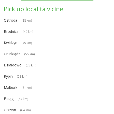
Pick up località vicine
Ostróda
(28 km)
Brodnica
(40 km)
Kwidzyn
(45 km)
Grudziądz
(55 km)
Działdowo
(55 km)
Rypin
(58 km)
Malbork
(61 km)
Elbląg
(64 km)
Olsztyn
(64 km)