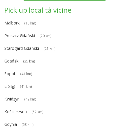
Pick up località vicine
Malbork
(18 km)
Pruszcz Gdański
(20 km)
Starogard Gdański
(21 km)
Gdańsk
(35 km)
Sopot
(41 km)
Elbląg
(41 km)
Kwidzyn
(42 km)
Kościerzyna
(52 km)
Gdynia
(53 km)