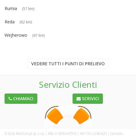
Rumia
(57 km)
Reda
(62 km)
Wejherowo
(67 km)
VEDERE TUTTI I PUNTI DI PRELIEVO
Servizio Clienti
CHIAMACI
SCRIVICI
© 2026 RentCars.pl sp. z o.o. | KRS nr 0000447909 | NIP 792-22-88-823 | Contatto: