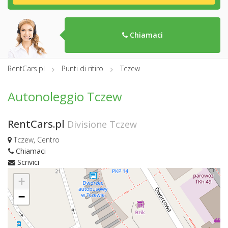
Chiamaci
RentCars.pl
Punti di ritiro
Tczew
Autonoleggio Tczew
RentCars.pl
Divisione Tczew
Tczew, Centro
Chiamaci
Scrivici
+
−