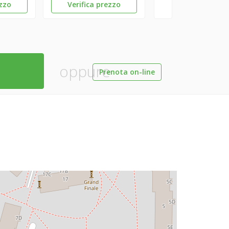
ezzo
Verifica prezzo
oppure
Prenota on-line