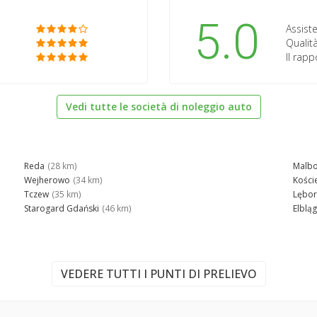
5.0
Assiste
Qualità
Il rap
Vedi tutte le società di noleggio auto
Reda
(28 km)
Malbo
Wejherowo
(34 km)
Kości
Tczew
(35 km)
Lębor
Starogard Gdański
(46 km)
Elbląg
VEDERE TUTTI I PUNTI DI PRELIEVO