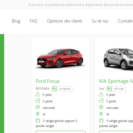
Il servizio di assistenza telefonica è disponibile dal lunedi al vener
Blog
FAQ
Opinioni dei clienti
Su di noi
Contatt
Ford
Focus
KIA
Sportage I
familiare
suv
compatto
off-road
5 posti
5 posti
5 porte
5 porte
manuale
manuale
SI
SI
3 valigie grandi oppure 5
3 valigie grandi op
piccole valigie
piccole valigie