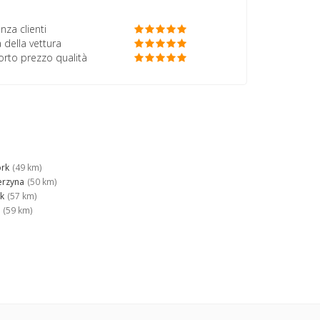
nza clienti
 della vettura
porto prezzo qualità
rk
(49 km)
erzyna
(50 km)
k
(57 km)
(59 km)