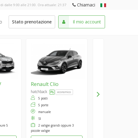
Chiamaci
di dalle 9:00 alle 21:00. Ora attuale:
21:37
o
Stato prenotazione
Il mio account
V
Renault
Clio
hatchback
economico
5 posti
5 porte
manuale
SI
pure 5
2 valigie grandi oppure 3
piccole valigie