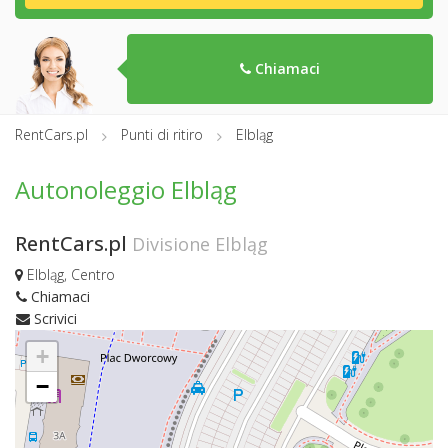
Chiamaci
RentCars.pl
Punti di ritiro
Elbląg
Autonoleggio Elbląg
RentCars.pl
Divisione Elbląg
Elbląg, Centro
Chiamaci
Scrivici
+
−