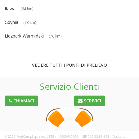
Iława
(64 km)
Gdynia
(73 km)
Lidzbark Warmiński
(76 km)
VEDERE TUTTI I PUNTI DI PRELIEVO
Servizio Clienti
CHIAMACI
SCRIVICI
© 2026 RentCars.pl sp. z o.o. | KRS nr 0000447909 | NIP 792-22-88-823 | Contatto: