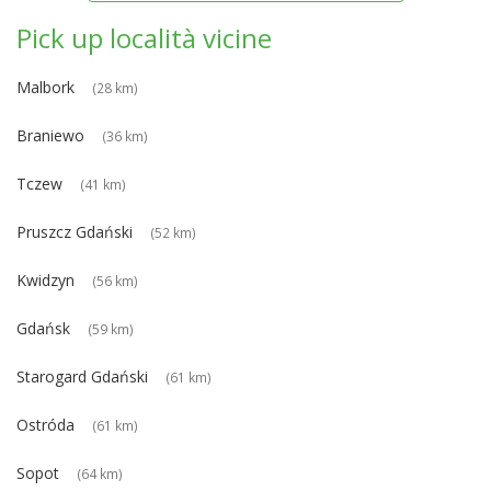
Pick up località vicine
Malbork
(28 km)
Braniewo
(36 km)
Tczew
(41 km)
Pruszcz Gdański
(52 km)
Kwidzyn
(56 km)
Gdańsk
(59 km)
Starogard Gdański
(61 km)
Ostróda
(61 km)
Sopot
(64 km)