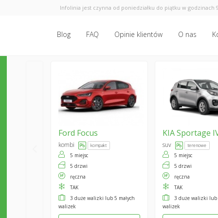
Infolinia jest czynna od poniedziałku do piątku w godzinach 9
Blog
FAQ
Opinie klientów
O nas
K
Ford
Focus
KIA
Sportage I
kombi
suv
kompakt
terenowe
5 miejsc
5 miejsc
5 drzwi
5 drzwi
ręczna
ręczna
TAK
TAK
3 duże walizki lub 5 małych
3 duże walizki lub
walizek
walizek