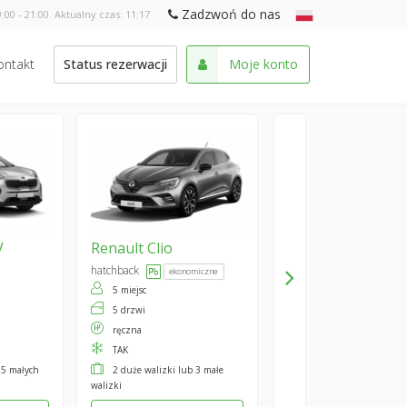
Zadzwoń do nas
:00 - 21:00. Aktualny czas:
11:17
ontakt
Status rezerwacji
Moje konto
V
Renault
Clio
hatchback
ekonomiczne
5 miejsc
5 drzwi
ręczna
TAK
 5 małych
2 duże walizki lub 3 małe
walizki