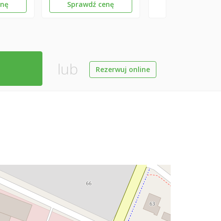
enę
Sprawdź cenę
lub
Rezerwuj online