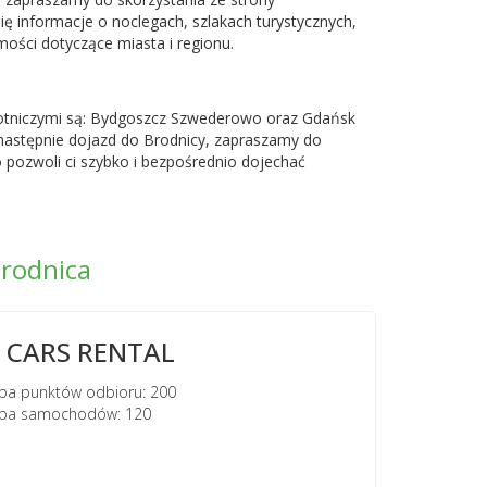
ię informacje o noclegach, szlakach turystycznych,
ości dotyczące miasta i regionu.
otniczymi są:
Bydgoszcz Szwederowo
oraz
Gdańsk
a następnie dojazd do Brodnicy, zapraszamy do
o pozwoli ci szybko i bezpośrednio dojechać
rodnica
CARS RENTAL
ba punktów odbioru: 200
zba samochodów: 120