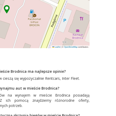
Leaflet
|
©
OpenStreetMap
contributors
eście Brodnica ma najlepsze opinie?
 cieszą się wypożyczalnie
Rentcars
,
Inter Fleet
.
 wynajmu aut w mieście Brodnica?
dów na wynajem w mieście Brodnica posiadają
. Z ich pomocą znajdziemy różnorodne oferty,
nych potrzeb.
tyczną skrzynią biegów w mieście Brodnica?