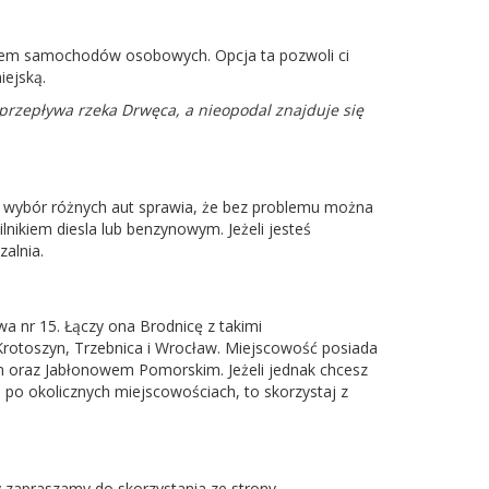
ynajem samochodów osobowych. Opcja ta pozwoli ci
iejską.
rzepływa rzeka Drwęca, a nieopodal znajduje się
i wybór różnych aut sprawia, że bez problemu można
nikiem diesla lub benzynowym. Jeżeli jesteś
alnia.
a nr 15. Łączy ona Brodnicę z takimi
Krotoszyn, Trzebnica i Wrocław. Miejscowość posiada
 oraz Jabłonowem Pomorskim. Jeżeli jednak chcesz
 po okolicznych miejscowościach, to skorzystaj z
y zapraszamy do skorzystania ze strony