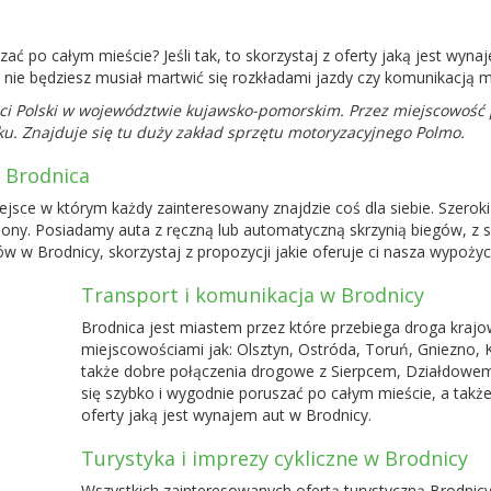
szać po całym mieście? Jeśli tak, to skorzystaj z oferty jaką jest w
nie będziesz musiał martwić się rozkładami jazdy czy komunikacją m
ci Polski w województwie kujawsko-pomorskim. Przez miejscowość p
ieku. Znajduje się tu duży zakład sprzętu motoryzacyjnego Polmo.
 Brodnica
sce w którym każdy zainteresowany znajdzie coś dla siebie. Szerok
ony. Posiadamy auta z ręczną lub automatyczną skrzynią biegów, z sil
w Brodnicy, skorzystaj z propozycji jakie oferuje ci nasza wypożycz
Transport i komunikacja w Brodnicy
Brodnica jest miastem przez które przebiega droga krajow
miejscowościami jak: Olsztyn, Ostróda,
Toruń
, Gniezno, 
także dobre połączenia drogowe z Sierpcem, Działdowem
się szybko i wygodnie poruszać po całym mieście, a także
oferty jaką jest wynajem aut w Brodnicy.
Turystyka i imprezy cykliczne w Brodnicy
Wszystkich zainteresowanych ofertą turystyczną Brodnic