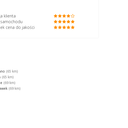
a klienta
ć samochodu
ek cena do jakości
mno
(65 km)
a
(65 km)
ie
(69 km)
awek
(69 km)