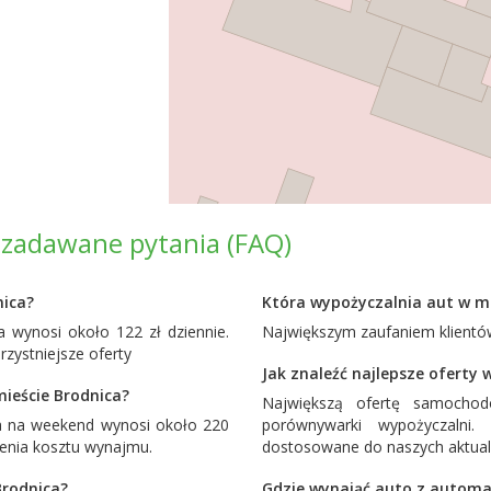
 zadawane pytania (FAQ)
nica?
Która wypożyczalnia aut w mi
wynosi około 122 zł dziennie.
Największym zaufaniem klientów
ystniejsze oferty
Jak znaleźć najlepsze oferty
ieście Brodnica?
Największą ofertę samocho
a na weekend wynosi około 220
porównywarki wypożyczalni
żenia kosztu wynajmu.
dostosowane do naszych aktual
Brodnica?
Gdzie wynająć auto z automa