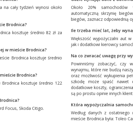
 na cały tydzień wynosi około
Około 20% samochodów w
automatyczną skrzynię biegó
biegów, zaznacz odpowiednią op
cie Brodnica?
Ile trzeba mieć lat, żeby wy
nica kosztuje średnio 82 zł za
Większość wypożyczalni aut w
jak i dodatkowi kierowcy samoc
ej w mieście Brodnica?
Na co zwracać uwagę przy wy
cie Brodnica kosztuje średnio
Powinniśmy zobaczyć, czy w
wynajmu, które nie budzą naszy
mieście Brodnica?
oraz możliwość wykupienia pe
szkodę może spaść nawet d
Brodnica kosztuje średnio 122
dodatkowe koszty, ograniczenia
są po prostu opinie innych klien
 Brodnica?
Która wypożyczalnia samocho
rd Focus
,
Skoda Citigo
.
Według danych z ostatniego 
mieście Brodnica była:
Toleo Ca