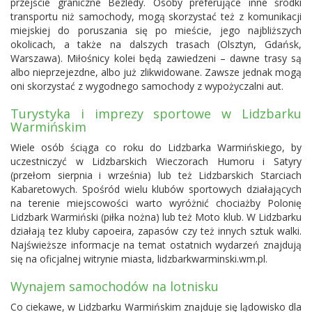
przejście graniczne Bezledy. Osoby preferujące inne środki
transportu niż samochody, mogą skorzystać też z komunikacji
miejskiej do poruszania się po mieście, jego najbliższych
okolicach, a także na dalszych trasach (
Olsztyn
, Gdańsk,
Warszawa). Miłośnicy kolei będą zawiedzeni – dawne trasy są
albo nieprzejezdne, albo już zlikwidowane. Zawsze jednak mogą
oni skorzystać z wygodnego samochody z wypożyczalni aut.
Turystyka i imprezy sportowe w Lidzbarku
Warmińskim
Wiele osób ściąga co roku do Lidzbarka Warmińskiego, by
uczestniczyć w Lidzbarskich Wieczorach Humoru i Satyry
(przełom sierpnia i września) lub też Lidzbarskich Starciach
Kabaretowych. Spośród wielu klubów sportowych działających
na terenie miejscowości warto wyróżnić chociażby Polonię
Lidzbark Warmiński (piłka nożna) lub też Moto klub. W Lidzbarku
działają tez kluby capoeira, zapasów czy też innych sztuk walki.
Najświeższe informacje na temat ostatnich wydarzeń znajdują
się na oficjalnej witrynie miasta, lidzbarkwarminski.wm.pl.
Wynajem samochodów na lotnisku
Co ciekawe, w Lidzbarku Warmińskim znajduje się lądowisko dla