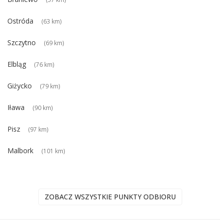
Ostróda
(63 km)
Szczytno
(69 km)
Elbląg
(76 km)
Giżycko
(79 km)
Iława
(90 km)
Pisz
(97 km)
Malbork
(101 km)
ZOBACZ WSZYSTKIE PUNKTY ODBIORU