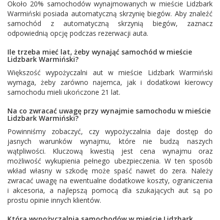
Około 20% samochodów wynajmowanych w mieście Lidzbark
Warmiński posiada automatyczną skrzynię biegów. Aby znaleźć
samochód z automatyczną skrzynią biegów, zaznacz
odpowiednią opcję podczas rezerwacji auta.
Ile trzeba mieć lat, żeby wynająć samochód w mieście
Lidzbark Warmiński?
Większość wypożyczalni aut w mieście Lidzbark Warmiński
wymaga, żeby zarówno najemca, jak i dodatkowi kierowcy
samochodu mieli ukończone 21 lat.
Na co zwracać uwagę przy wynajmie samochodu w mieście
Lidzbark Warmiński?
Powinniśmy zobaczyć, czy wypożyczalnia daje dostęp do
jasnych warunków wynajmu, które nie budzą naszych
wątpliwości. Kluczową kwestią jest cena wynajmu oraz
możliwość wykupienia pełnego ubezpieczenia. W ten sposób
wkład własny w szkodę może spaść nawet do zera. Należy
zwracać uwagę na ewentualne dodatkowe koszty, ograniczenia
i akcesoria, a najlepszą pomocą dla szukających aut są po
prostu opinie innych klientów.
Która wypożyczalnia samochodów w mieście Lidzbark