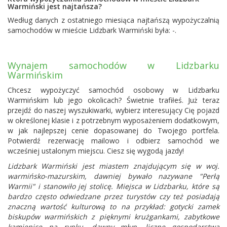
Warmiński jest najtańsza?
Według danych z ostatniego miesiąca najtańszą wypożyczalnią
samochodów w mieście Lidzbark Warmiński była: -.
Wynajem samochodów w Lidzbarku
Warmińskim
Chcesz wypożyczyć samochód osobowy w Lidzbarku
Warmińskim lub jego okolicach? Świetnie trafiłeś. Już teraz
przejdź do naszej wyszukiwarki, wybierz interesujący Cię pojazd
w określonej klasie i z potrzebnym wyposażeniem dodatkowym,
w jak najlepszej cenie dopasowanej do Twojego portfela.
Potwierdź rezerwację mailowo i odbierz samochód we
wcześniej ustalonym miejscu. Ciesz się wygodą jazdy!
Lidzbark Warmiński jest miastem znajdującym się w woj.
warmińsko-mazurskim, dawniej bywało nazywane "Perłą
Warmii" i stanowiło jej stolicę. Miejsca w Lidzbarku, które są
bardzo często odwiedzane przez turystów czy też posiadają
znaczną wartość kulturową to na przykład: gotycki zamek
biskupów warmińskich z pięknymi krużgankami, zabytkowe
kamienice na rynku, dawny młyn, liczne gospodarstwa