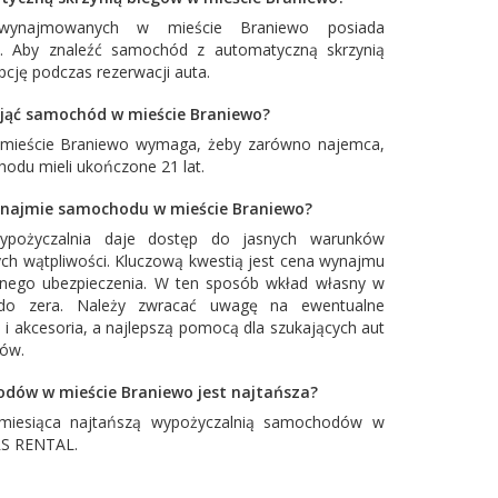
ynajmowanych w mieście Braniewo posiada
w. Aby znaleźć samochód z automatyczną skrzynią
cję podczas rezerwacji auta.
nająć samochód w mieście Braniewo?
 mieście Braniewo wymaga, żeby zarówno najemca,
hodu mieli ukończone 21 lat.
ynajmie samochodu w mieście Braniewo?
ypożyczalnia daje dostęp do jasnych warunków
ch wątpliwości. Kluczową kwestią jest cena wynajmu
łnego ubezpieczenia. W ten sposób wkład własny w
o zera. Należy zwracać uwagę na ewentualne
 i akcesoria, a najlepszą pomocą dla szukających aut
tów.
dów w mieście Braniewo jest najtańsza?
miesiąca najtańszą wypożyczalnią samochodów w
S RENTAL
.