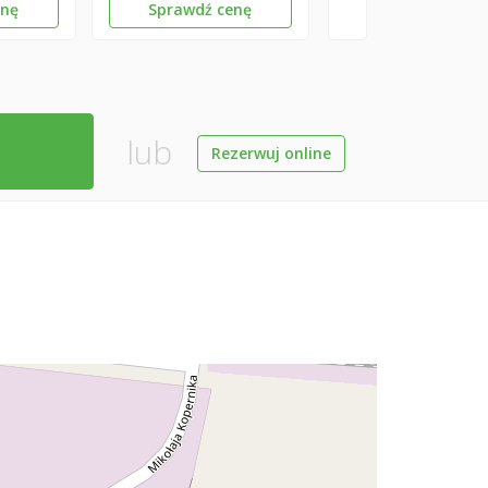
enę
Sprawdź cenę
lub
Rezerwuj online