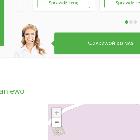
Sprawdź cenę
Sprawdź c
•
•
•
ZADZWOŃ DO NAS
raniewo
+
−