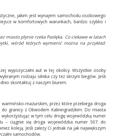
ogistyczne, jakim jest wynajem samochodu osobowego
miejsce w komfortowych warunkach, bardzo szybko i
 miasto płynie rzeka Pasłęka. Co ciekawe w latach
bytki, wśród których wymienić można na przykład:
 wypożyczalni aut w tej okolicy. Wszystkie osoby
ranym rodzaju silnika czy też skrzyni biegów. Jeśli
dnio skontaktuj z naszym biurem.
 warmińsko-mazurskim, przez które przebiega droga
c do granicy z Obwodem Kaliningradzkim. Do miasta
, wykorzystując w tym celu drogę wojewódzką numer
odu – ciągnie się droga wojewódzka numer 507. do
ież koleją. Jeśli zależy Ci jednak na jak największym
yczalni samochodów.