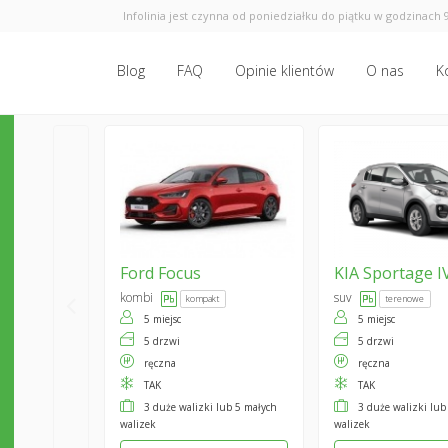
Infolinia jest czynna od poniedziałku do piątku w godzinach 9
Blog
FAQ
Opinie klientów
O nas
K
Ford
Focus
KIA
Sportage I
kombi
suv
kompakt
terenowe
5 miejsc
5 miejsc
5 drzwi
5 drzwi
ręczna
ręczna
TAK
TAK
3 duże walizki lub 5 małych
3 duże walizki lub
walizek
walizek