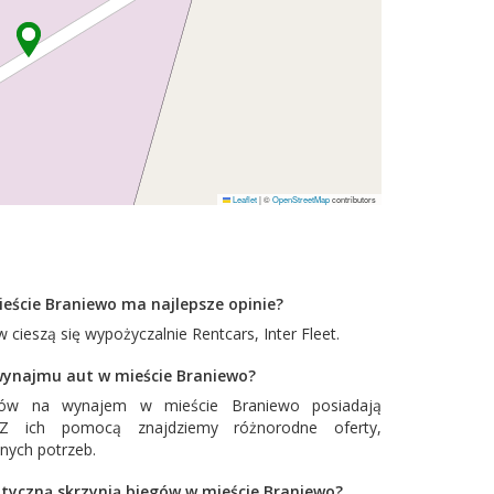
Leaflet
|
©
OpenStreetMap
contributors
eście Braniewo ma najlepsze opinie?
 cieszą się wypożyczalnie
Rentcars
,
Inter Fleet
.
 wynajmu aut w mieście Braniewo?
dów na wynajem w mieście Braniewo posiadają
. Z ich pomocą znajdziemy różnorodne oferty,
nych potrzeb.
tyczną skrzynią biegów w mieście Braniewo?