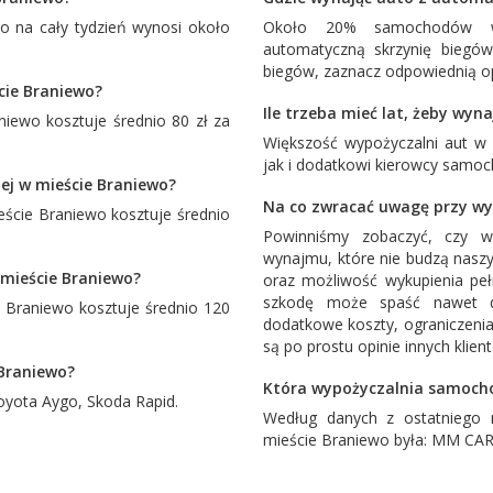
 na cały tydzień wynosi około
Około 20% samochodów w
automatyczną skrzynię biegó
biegów, zaznacz odpowiednią op
cie Braniewo?
Ile trzeba mieć lat, żeby wy
iewo kosztuje średnio 80 zł za
Większość wypożyczalni aut w
jak i dodatkowi kierowcy samoc
ej w mieście Braniewo?
Na co zwracać uwagę przy w
cie Braniewo kosztuje średnio
Powinniśmy zobaczyć, czy w
wynajmu, które nie budzą naszy
 mieście Braniewo?
oraz możliwość wykupienia pe
szkodę może spaść nawet d
Braniewo kosztuje średnio 120
dodatkowe koszty, ograniczenia
są po prostu opinie innych klien
 Braniewo?
Która wypożyczalnia samocho
oyota Aygo
,
Skoda Rapid
.
Według danych z ostatniego 
mieście Braniewo była:
MM CAR