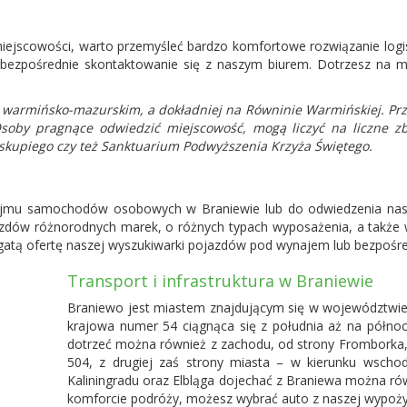
ej miejscowości, warto przemyśleć bardzo komfortowe rozwiązanie l
 bezpośrednie skontaktowanie się z naszym biurem. Dotrzesz na 
armińsko-mazurskim, a dokładniej na Równinie Warmińskiej. Przez
Osoby pragnące odwiedzić miejscowość, mogą liczyć na liczne z
iskupiego czy też Sanktuarium Podwyższenia Krzyża Świętego.
ajmu samochodów osobowych w Braniewie lub do odwiedzenia naszej
dów różnorodnych marek, o różnych typach wyposażenia, a także wyb
gatą ofertę naszej wyszukiwarki pojazdów pod wynajem lub bezpośre
Transport i infrastruktura w Braniewie
Braniewo jest miastem znajdującym się w województwie
krajowa numer 54 ciągnąca się z południa aż na półno
dotrzeć można również z zachodu, od strony Fromborka
504, z drugiej zaś strony miasta – w kierunku wsch
Kaliningradu oraz Elbląga dojechać z Braniewa można równ
komforcie podróży, możesz wybrać auto z naszej wypoż