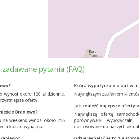
 zadawane pytania (FAQ)
iewo?
Która wypożyczalnia aut w mi
wynosi około 120 zł dziennie.
Największym zaufaniem klientów
ystniejsze oferty
Jak znaleźć najlepsze oferty
ieście Braniewo?
Największą ofertę samocho
o na weekend wynosi około 216
porównywarki wypożyczalni
żenia kosztu wynajmu.
dostosowane do naszych aktual
Braniewo?
Gdzie wynająć auto z automa