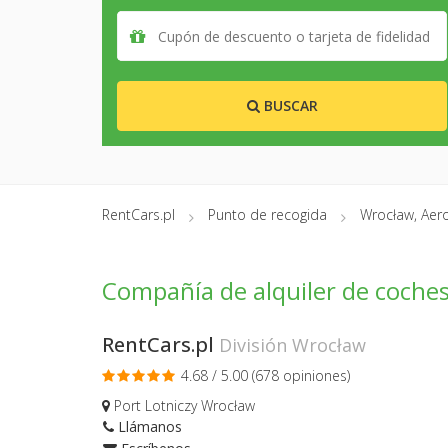
BUSCAR
RentCars.pl
Punto de recogida
Wrocław, Aer
Compañía de alquiler de coche
RentCars.pl
División Wrocław
4.68 / 5.00 (
678 opiniones
)
Port Lotniczy Wrocław
Llámanos