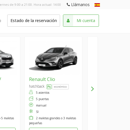
Llámanos
iernes de 9:00 a 21:00. Hora actual:
14:00
o
Estado de la reservación
Mi cuenta
V
Renault
Clio
hatchback
económico
5 asientos
5 puertas
manual
SI
o 5 maletas
2 maletas grandes o 3 maletas
pequeñas