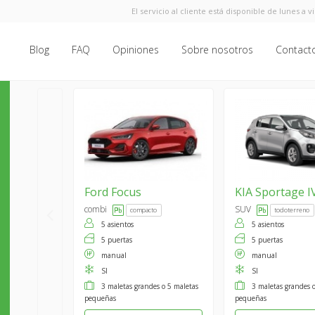
El servicio al cliente está disponible de lunes a v
Blog
FAQ
Opiniones
Sobre nosotros
Contact
Ford
Focus
KIA
Sportage I
combi
SUV
compacto
todoterreno
5 asientos
5 asientos
5 puertas
5 puertas
manual
manual
SI
SI
3 maletas grandes o 5 maletas
3 maletas grandes 
pequeñas
pequeñas