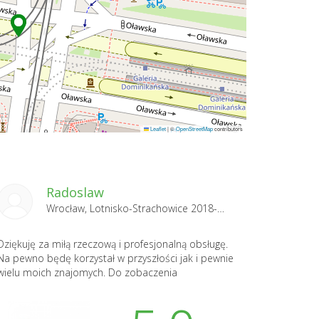
Leaflet
|
©
OpenStreetMap
contributors
Radoslaw
Wrocław, Lotnisko-Strachowice 2018-01-03
Dziękuję za miłą rzeczową i profesjonalną obsługę.
Na pewno będę korzystał w przyszłości jak i pewnie
wielu moich znajomych. Do zobaczenia