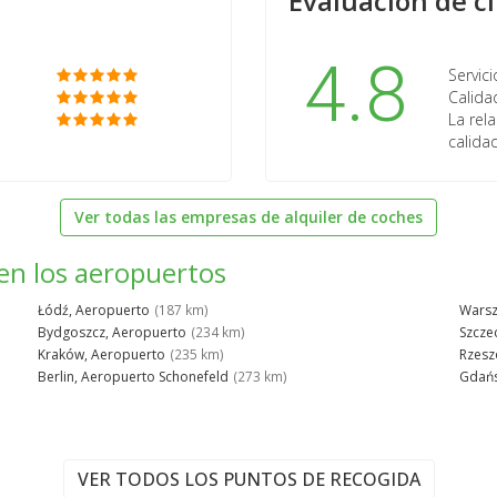
Evaluación de cl
4.8
Servici
Calida
a
La rela
calida
Ver todas las empresas de alquiler de coches
en los aeropuertos
Łódź, Aeropuerto
(187 km)
Warsz
Bydgoszcz, Aeropuerto
(234 km)
Szcze
Kraków, Aeropuerto
(235 km)
Rzesz
Berlin, Aeropuerto Schonefeld
(273 km)
Gdańs
VER TODOS LOS PUNTOS DE RECOGIDA