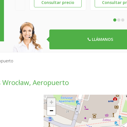
Consultar precio
Consultar pr
•
•
•
LLÁMANOS
opuerto
s Wrocław, Aeropuerto
+
−