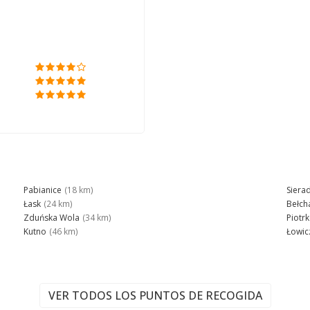
a
Pabianice
(18 km)
Siera
Łask
(24 km)
Bełch
Zduńska Wola
(34 km)
Piotr
Kutno
(46 km)
Łowic
VER TODOS LOS PUNTOS DE RECOGIDA