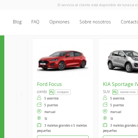
El servicio al cliente está disponible de lunes a v
Blog
FAQ
Opiniones
Sobre nosotros
Contact
Ford
Focus
KIA
Sportage I
combi
SUV
compacto
todoterreno
5 asientos
5 asientos
5 puertas
5 puertas
manual
manual
SI
SI
3 maletas grandes o 5 maletas
3 maletas grandes 
pequeñas
pequeñas