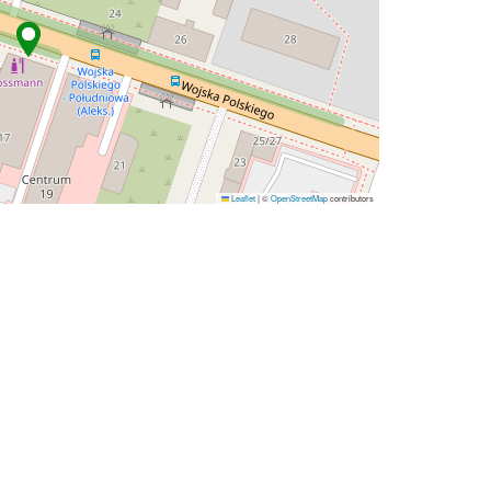
Leaflet
|
©
OpenStreetMap
contributors