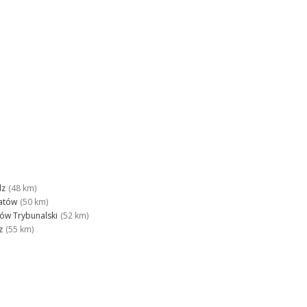
dz
(48 km)
atów
(50 km)
ków Trybunalski
(52 km)
z
(55 km)