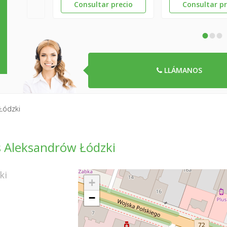
Consultar precio
Consultar pr
•
•
•
LLÁMANOS
Łódzki
s Aleksandrów Łódzki
ki
+
−