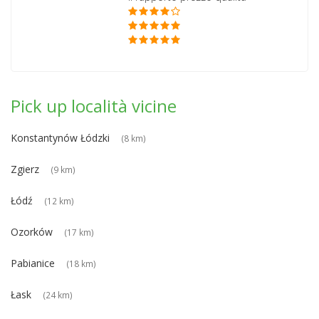
Pick up località vicine
Konstantynów Łódzki
(8 km)
Zgierz
(9 km)
Łódź
(12 km)
Ozorków
(17 km)
Pabianice
(18 km)
Łask
(24 km)