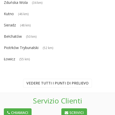
Zduńska Wola
(34 km)
Kutno
(46 km)
Sieradz
(48 km)
Bełchatów
(50 km)
Piotrków Trybunalski
(52 km)
Łowicz
(55 km)
VEDERE TUTTI I PUNTI DI PRELIEVO
Servizio Clienti
CHIAMACI
SCRIVICI