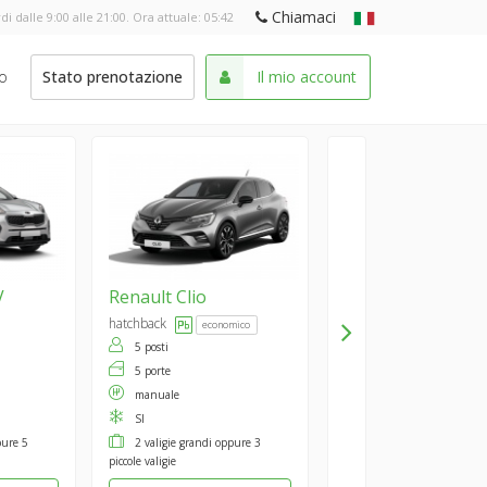
Chiamaci
di dalle 9:00 alle 21:00. Ora attuale:
05:42
o
Stato prenotazione
Il mio account
V
Renault
Clio
hatchback
economico
5 posti
5 porte
manuale
SI
pure 5
2 valigie grandi oppure 3
piccole valigie