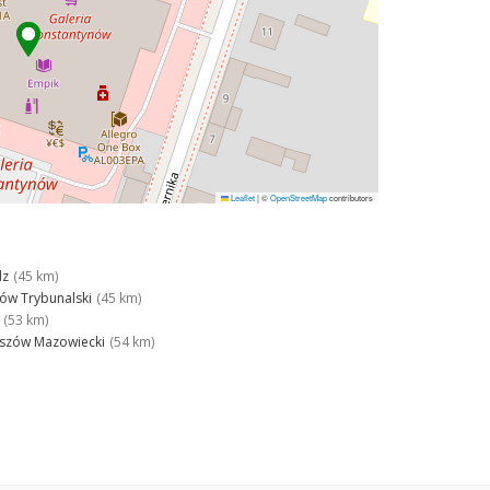
Leaflet
|
©
OpenStreetMap
contributors
dz
(45 km)
ków Trybunalski
(45 km)
(53 km)
szów Mazowiecki
(54 km)