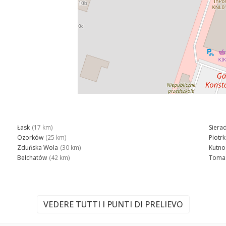
Łask
(17 km)
Siera
Ozorków
(25 km)
Piotr
Zduńska Wola
(30 km)
Kutno
Bełchatów
(42 km)
Toma
VEDERE TUTTI I PUNTI DI PRELIEVO