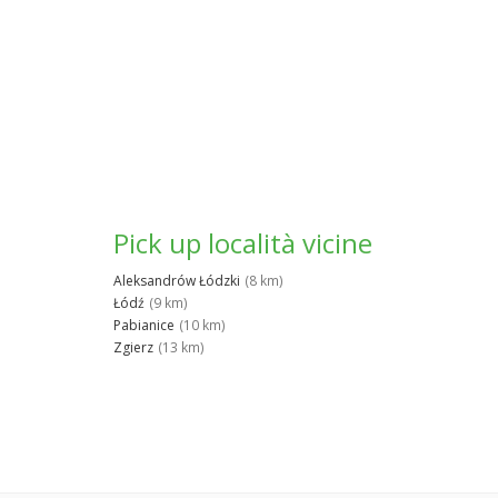
Pick up località vicine
Aleksandrów Łódzki
(8 km)
Łódź
(9 km)
Pabianice
(10 km)
Zgierz
(13 km)