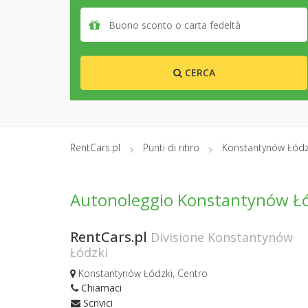
CERCA
RentCars.pl
Punti di ritiro
Konstantynów Łódz
Autonoleggio Konstantynów Łó
RentCars.pl
Divisione Konstantynów
Łódzki
Konstantynów Łódzki, Centro
Chiamaci
Scrivici