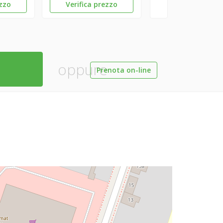
ezzo
Verifica prezzo
oppure
Prenota on-line