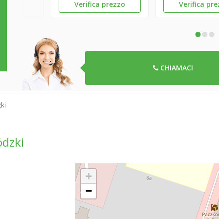
Verifica prezzo
Verifica pr
•
•
•
CHIAMACI
ki
dzki
+
−