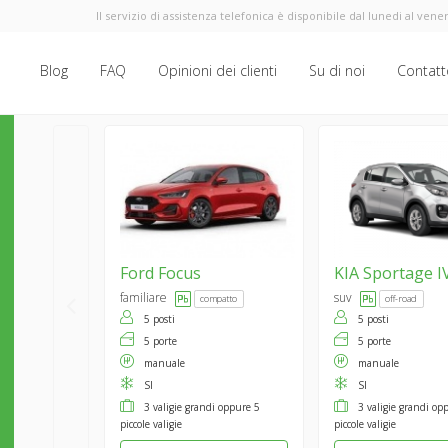
Il servizio di assistenza telefonica è disponibile dal lunedi al vener
Blog
FAQ
Opinioni dei clienti
Su di noi
Contatt
Ford
Focus
KIA
Sportage I
familiare
suv
compatto
off-road
5 posti
5 posti
5 porte
5 porte
manuale
manuale
SI
SI
3 valigie grandi oppure 5
3 valigie grandi op
piccole valigie
piccole valigie