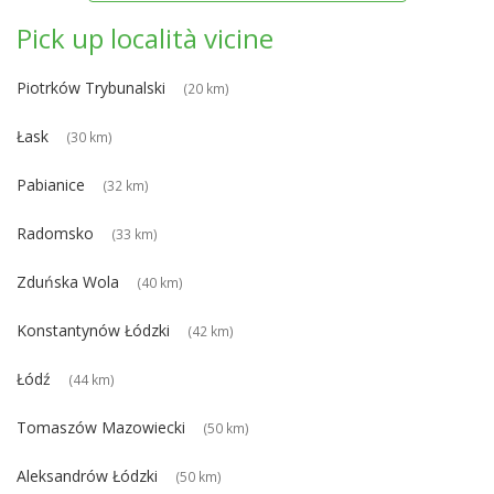
Pick up località vicine
Piotrków Trybunalski
(20 km)
Łask
(30 km)
Pabianice
(32 km)
Radomsko
(33 km)
Zduńska Wola
(40 km)
Konstantynów Łódzki
(42 km)
Łódź
(44 km)
Tomaszów Mazowiecki
(50 km)
Aleksandrów Łódzki
(50 km)