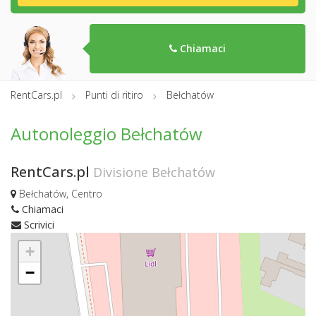
Chiamaci
RentCars.pl
Punti di ritiro
Bełchatów
Autonoleggio Bełchatów
RentCars.pl
Divisione Bełchatów
Bełchatów, Centro
Chiamaci
Scrivici
+
−