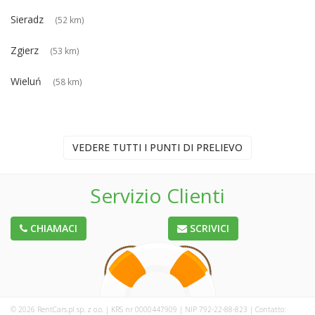
Sieradz
(52 km)
Zgierz
(53 km)
Wieluń
(58 km)
VEDERE TUTTI I PUNTI DI PRELIEVO
Servizio Clienti
CHIAMACI
SCRIVICI
© 2026 RentCars.pl sp. z o.o. | KRS nr 0000447909 | NIP 792-22-88-823 | Contatto: