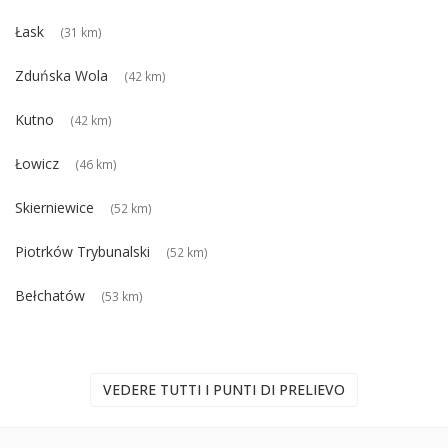
Łask
(31 km)
Zduńska Wola
(42 km)
Kutno
(42 km)
Łowicz
(46 km)
Skierniewice
(52 km)
Piotrków Trybunalski
(52 km)
Bełchatów
(53 km)
VEDERE TUTTI I PUNTI DI PRELIEVO