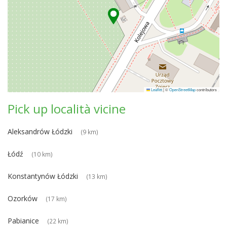
Leaflet
|
©
OpenStreetMap
contributors
Pick up località vicine
Aleksandrów Łódzki
(9 km)
Łódź
(10 km)
Konstantynów Łódzki
(13 km)
Ozorków
(17 km)
Pabianice
(22 km)