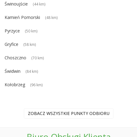
Świnoujście
(44 km)
Kamień Pomorski
(48 km)
Pyrzyce
(50 km)
Gryfice
(58 km)
Choszczno
(70 km)
Świdwin
(84 km)
Kołobrzeg
(96 km)
ZOBACZ WSZYSTKIE PUNKTY ODBIORU
Biuro Obsługi Klienta