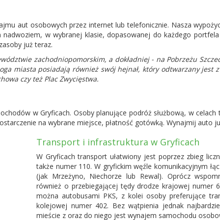
najmu aut osobowych przez internet lub telefonicznie. Nasza wypo
m nadwoziem, w wybranej klasie, dopasowanej do każdego portfela 
asoby już teraz.
jewództwie zachodniopomorskim, a dokładniej - na Pobrzeżu Szczec
 loga miasta posiadają również swój hejnał, który odtwarzany jes
chowa czy też Plac Zwycięstwa.
chodów w Gryficach. Osoby planujące podróż służbową, w celach tur
ostarczenie na wybrane miejsce, płatność gotówką. Wynajmij auto ju
Transport i infrastruktura w Gryficach
W Gryficach transport ułatwiony jest poprzez zbieg li
także numer 110. W gryfickim węźle komunikacyjnym łącz
(jak Mrzeżyno, Niechorze lub Rewal). Oprócz wspom
również o przebiegającej tędy drodze krajowej numer 6.
można autobusami PKS, z kolei osoby preferujące tran
kolejowej numer 402. Bez wątpienia jednak najbardz
mieście z oraz do niego jest wynajem samochodu osobo