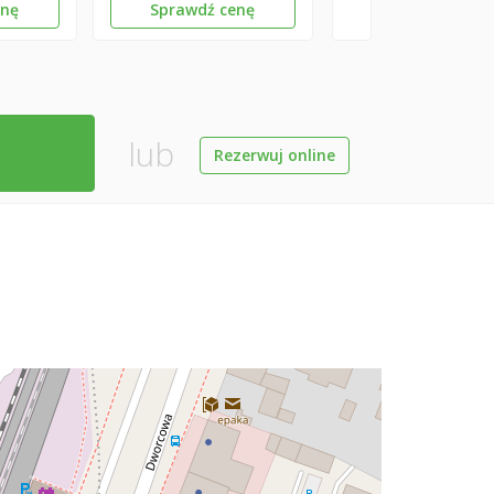
enę
Sprawdź cenę
lub
Rezerwuj online