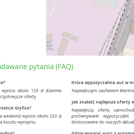
zadawane pytania (FAQ)
ce?
Która wypożyczalnia aut w mi
wynosi około 129 zł dziennie.
Największym zaufaniem klientów
ystniejsze oferty
Jak znaleźć najlepsze oferty 
eście Gryfice?
Największą ofertę samocho
a weekend wynosi około 233 zł.
porównywarki wypożyczalni
ia kosztu wynajmu.
dostosowane do naszych aktual
ryfice?
Gdzie wynająć auto z automat