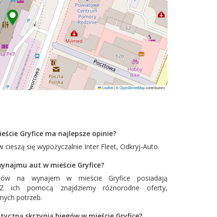
Leaflet
|
©
OpenStreetMap
contributors
eście Gryfice ma najlepsze opinie?
 cieszą się wypożyczalnie
Inter Fleet
,
Odkryj-Auto
.
wynajmu aut w mieście Gryfice?
dów na wynajem w mieście Gryfice posiadają
. Z ich pomocą znajdziemy różnorodne oferty,
nych potrzeb.
yczną skrzynią biegów w mieście Gryfice?