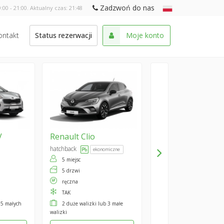
Zadzwoń do nas
:00 - 21:00. Aktualny czas:
21:48
ontakt
Status rezerwacji
Moje konto
V
Renault
Clio
hatchback
ekonomiczne
5 miejsc
5 drzwi
ręczna
TAK
 5 małych
2 duże walizki lub 3 małe
walizki