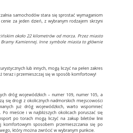
życzalnia samochodów stara się sprostać wymaganiom
cenie za jeden dzień, z wybranym rodzajem skrzyni
ińskim około 22 kilometrów od morza. Przez miasto
t z Bramy Kamiennej. Inne symbole miasta to głównie
ystycznych lub innych, mogą liczyć na pełen zakres
ż teraz i przemieszczaj się w sposób komfortowy!
cznych dróg wojewódzkich – numer 109, numer 105, a
ą się drogi z okolicznych nadmorskich miejscowości
nianych już dróg wojewódzkich, warto wspomnieć
 Po mieście i w najbliższych okolicach poruszać się
sport po torach mogą liczyć na zakup biletów linii
iej komfortowym sposobem przemieszczania się po
wego, który można zwrócić w wybranym punkcie.