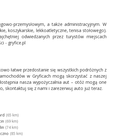
ugowo-przemysłowym, a także administracyjnym. W
kie, koszykarskie, lekkoatletyczne, tenisa stołowego).
najchętniej odwiedzanych przez turystów miejscach
i - gryfice.pl
owo łatwe przedostanie się wszystkich podróżnych z
samochodów w Gryficach mogą skorzystać z naszej
 udostępnia nasza wypożyczalnia aut – otóż mogą one
 skontaktuj się z nami i zarezerwuj auto już teraz.
ard
(65 km)
cin
(69 km)
lin
(74 km)
zczno
(85 km)