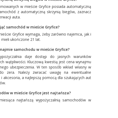
owanych w mieście Gryfice posiada automatyczną
 samochód z automatyczną skrzynią biegów, zaznacz
rwacji auta.
ająć samochód w mieście Gryfice?
ieście Gryfice wymaga, żeby zarówno najemca, jak i
mieli ukończone 21 lat.
najmie samochodu w mieście Gryfice?
ypożyczalnia daje dostęp do jasnych warunków
ch wątpliwości. Kluczową kwestią jest cena wynajmu
łnego ubezpieczenia. W ten sposób wkład własny w
o zera. Należy zwracać uwagę na ewentualne
 i akcesoria, a najlepszą pomocą dla szukających aut
tów.
dów w mieście Gryfice jest najtańsza?
miesiąca najtańszą wypożyczalnią samochodów w