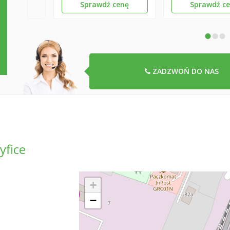
Sprawdź cenę
Sprawdź c
•
•
•
ZADZWOŃ DO NAS
yfice
+
−