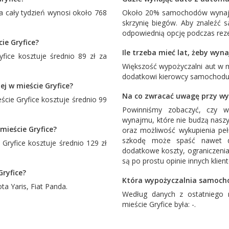
 cały tydzień wynosi około 768
Około 20% samochodów wynajm
skrzynię biegów. Aby znaleźć
odpowiednią opcję podczas reze
ie Gryfice?
Ile trzeba mieć lat, żeby wyn
ice kosztuje średnio 89 zł za
Większość wypożyczalni aut w m
dodatkowi kierowcy samochodu 
j w mieście Gryfice?
Na co zwracać uwagę przy wy
ie Gryfice kosztuje średnio 99
Powinniśmy zobaczyć, czy w
wynajmu, które nie budzą naszy
mieście Gryfice?
oraz możliwość wykupienia pe
szkodę może spaść nawet d
ryfice kosztuje średnio 129 zł
dodatkowe koszty, ograniczenia
są po prostu opinie innych klien
Gryfice?
Która wypożyczalnia samocho
ta Yaris
,
Fiat Panda
.
Według danych z ostatniego 
mieście Gryfice była: -.