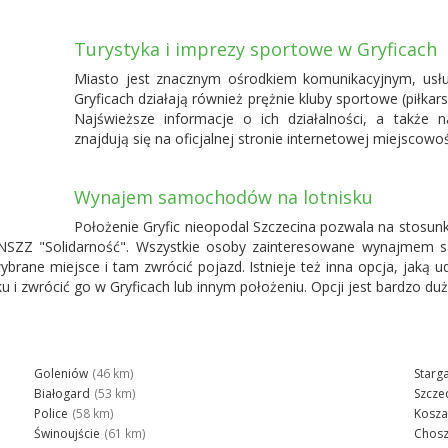
Turystyka i imprezy sportowe w Gryficach
Miasto jest znacznym ośrodkiem komunikacyjnym, usł
Gryficach działają również prężnie kluby sportowe (piłkars
Najświeższe informacje o ich działalności, a także 
znajdują się na oficjalnej stronie internetowej miejscowośc
Wynajem samochodów na lotnisku
Położenie Gryfic nieopodal
Szczecina
pozwala na stosunk
NSZZ "Solidarność". Wszystkie osoby zainteresowane wynajmem 
wybrane miejsce i tam zwrócić pojazd. Istnieje też inna opcja, jaką
zwrócić go w Gryficach lub innym położeniu. Opcji jest bardzo dużo,
Goleniów
(46 km)
Starg
Białogard
(53 km)
Szcze
Police
(58 km)
Kosza
Świnoujście
(61 km)
Chos