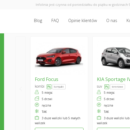
Infolinia jest czynna od poniedziałku do piątku w godzinach 9
Blog
FAQ
Opinie klientów
O nas
K
Ford
Focus
KIA
Sportage I
kombi
suv
kompakt
terenowe
5 miejsc
5 miejsc
5 drzwi
5 drzwi
ręczna
ręczna
TAK
TAK
3 duże walizki lub 5 małych
3 duże walizki lub
walizek
walizek