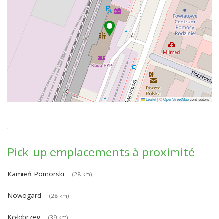
Leaflet
|
©
OpenStreetMap
contributors
.
Pick-up emplacements à proximité
Kamień Pomorski
(28 km)
Nowogard
(28 km)
Kołobrzeg
(39 km)