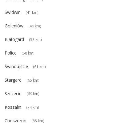
Świdwin
(41 km)
Goleniów
(46 km)
Białogard
(53 km)
Police
(58 km)
Świnoujście
(61 km)
Stargard
(65 km)
Szczecin
(69 km)
Koszalin
(74 km)
Choszczno
(85 km)