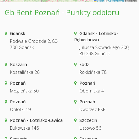
Leaflet
|
©
OpenStreetMap
contributors
Gb Rent Poznań - Punkty odbioru
Gdańsk
Gdańsk - Lotnisko-
Rębiechowo
Podwale Grodzkie 2, 80-
700 Gdańsk
Juliusza Słowackiego 200,
80-298 Gdańsk
Koszalin
Łódź
Koszalińska 26
Rokicińska 78
Poznań
Poznań
Mogileńska 50
Obornicka 4
Poznań
Poznań
Opłotki 19
Dworzec PKP
Poznań - Lotnisko-Ławica
Szczecin
Bukowska 146
Ustowo 56
Szczecin
Szczecin