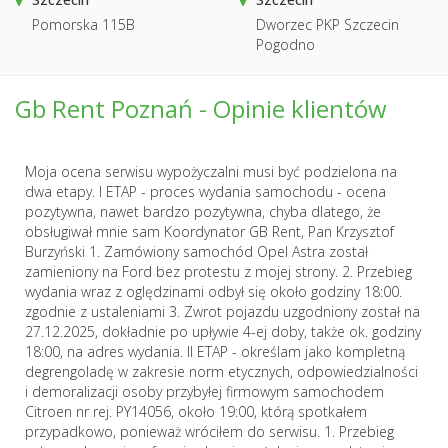
Pomorska 115B
Dworzec PKP Szczecin
Pogodno
Gb Rent Poznań - Opinie klientów
Moja ocena serwisu wypożyczalni musi być podzielona na
dwa etapy. I ETAP - proces wydania samochodu - ocena
pozytywna, nawet bardzo pozytywna, chyba dlatego, że
obsługiwał mnie sam Koordynator GB Rent, Pan Krzysztof
Burzyński 1. Zamówiony samochód Opel Astra został
zamieniony na Ford bez protestu z mojej strony. 2. Przebieg
wydania wraz z oględzinami odbył się około godziny 18:00.
zgodnie z ustaleniami 3. Zwrot pojazdu uzgodniony został na
27.12.2025, dokładnie po upływie 4-ej doby, także ok. godziny
18:00, na adres wydania. II ETAP - określam jako kompletną
degrengoladę w zakresie norm etycznych, odpowiedzialności
i demoralizacji osoby przybyłej firmowym samochodem
Citroen nr rej. PY14056, około 19:00, którą spotkałem
przypadkowo, ponieważ wróciłem do serwisu. 1. Przebieg