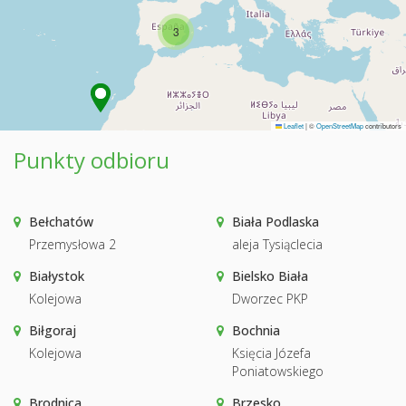
3
Leaflet
|
©
OpenStreetMap
contributors
Punkty odbioru
Bełchatów
Biała Podlaska
Przemysłowa 2
aleja Tysiąclecia
Białystok
Bielsko Biała
Kolejowa
Dworzec PKP
Biłgoraj
Bochnia
Kolejowa
Księcia Józefa
Poniatowskiego
Brodnica
Brzesko