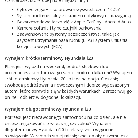
standardzie, które obejmuje między innymi:
Cyfrowe zegary z kolorowym wyświetlaczem 10,25".
System multimedialny z ekranem dotykowym i nawigacją.
Bezprzewodową łączność z Apple CarPlay i Android Auto.
Kamerę cofania i tylne czujniki parkowania.
Zaawansowane systemy bezpieczeństwa, takie jak
asystent utrzymania pasa ruchu (LFA) i system unikania
kolizji czołowych (FCA).
Wynajem krótkoterminowy Hyundaia i20
Planujesz wyjazd na weekend, podróż służbową lub
potrzebujesz komfortowego samochodu na kilka dni? Wynajem
krótkoterminowy Hyundaia i20 to idealna opcja. Ciesz się
swobodą podróżowania nowoczesnym i dobrze wyposażonym
autem, które sprawdzi się w każdych warunkach. Zarezerwuj go
online i odbierz w dogodnej lokalizacji.
Wynajem długoterminowy Hyundaia i20
Potrzebujesz niezawodnego samochodu na co dzień, ale nie
chcesz angażować się w leasing czy zakup? Wynajem
długoterminowy Hyundaia i20 to elastyczne i wygodne
rozwiązanie. W ramach stałej miesięcznej opłaty otrzymujesz