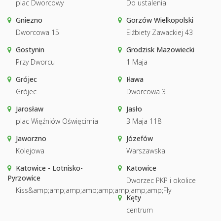
plac Dworcowy
Do ustalenia
Gniezno
Gorzów Wielkopolski
Dworcowa 15
Elżbiety Zawackiej 43
Gostynin
Grodzisk Mazowiecki
Przy Dworcu
1 Maja
Grójec
Iława
Grójec
Dworcowa 3
Jarosław
Jasło
plac Więźniów Oświęcimia
3 Maja 118
Jaworzno
Józefów
Kolejowa
Warszawska
Katowice - Lotnisko-
Katowice
Pyrzowice
Dworzec PKP i okolice
Kiss&amp;amp;amp;amp;amp;amp;amp;amp;Fly
Kęty
centrum