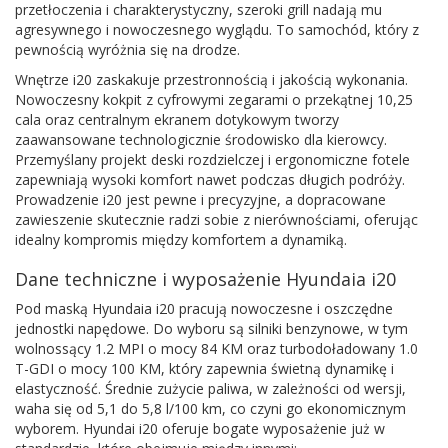
przetłoczenia i charakterystyczny, szeroki grill nadają mu
agresywnego i nowoczesnego wyglądu. To samochód, który z
pewnością wyróżnia się na drodze.
Wnętrze i20 zaskakuje przestronnością i jakością wykonania.
Nowoczesny kokpit z cyfrowymi zegarami o przekątnej 10,25
cala oraz centralnym ekranem dotykowym tworzy
zaawansowane technologicznie środowisko dla kierowcy.
Przemyślany projekt deski rozdzielczej i ergonomiczne fotele
zapewniają wysoki komfort nawet podczas długich podróży.
Prowadzenie i20 jest pewne i precyzyjne, a dopracowane
zawieszenie skutecznie radzi sobie z nierównościami, oferując
idealny kompromis między komfortem a dynamiką.
Dane techniczne i wyposażenie Hyundaia i20
Pod maską Hyundaia i20 pracują nowoczesne i oszczędne
jednostki napędowe. Do wyboru są silniki benzynowe, w tym
wolnossący 1.2 MPI o mocy 84 KM oraz turbodoładowany 1.0
T-GDI o mocy 100 KM, który zapewnia świetną dynamikę i
elastyczność. Średnie zużycie paliwa, w zależności od wersji,
waha się od 5,1 do 5,8 l/100 km, co czyni go ekonomicznym
wyborem. Hyundai i20 oferuje bogate wyposażenie już w