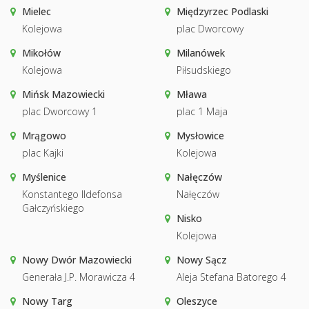
Mielec
Międzyrzec Podlaski
Kolejowa
plac Dworcowy
Mikołów
Milanówek
Kolejowa
Piłsudskiego
Mińsk Mazowiecki
Mława
plac Dworcowy 1
plac 1 Maja
Mrągowo
Mysłowice
plac Kajki
Kolejowa
Myślenice
Nałęczów
Konstantego Ildefonsa
Nałęczów
Gałczyńskiego
Nisko
Kolejowa
Nowy Dwór Mazowiecki
Nowy Sącz
Generała J.P. Morawicza 4
Aleja Stefana Batorego 4
Nowy Targ
Oleszyce