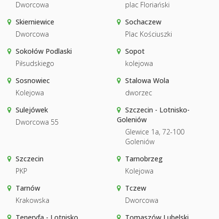
Dworcowa
plac Floriański
Skierniewice
Sochaczew
Dworcowa
Plac Kościuszki
Sokołów Podlaski
Sopot
Piłsudskiego
kolejowa
Sosnowiec
Stalowa Wola
Kolejowa
dworzec
Sulejówek
Szczecin - Lotnisko-
Goleniów
Dworcowa 55
Glewice 1a, 72-100
Goleniów
Szczecin
Tarnobrzeg
PKP
Kolejowa
Tarnów
Tczew
Krakowska
Dworcowa
Teneryfa - Lotnisko
Tomaszów Lubelski