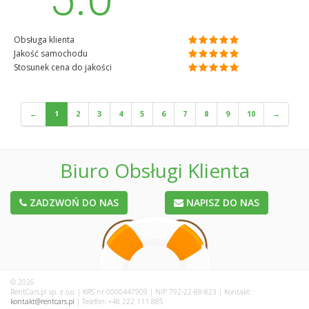
Obsługa klienta
Jakość samochodu
Stosunek cena do jakości
←
1
2
3
4
5
6
7
8
9
10
→
Biuro Obsługi Klienta
ZADZWOŃ DO NAS
NAPISZ DO NAS
© 2026
RentCars.pl sp. z o.o. | KRS nr 0000447909 | NIP 792-22-88-823 | Kontakt:
kontakt@rentcars.pl
| Telefon: +48 222 111 885