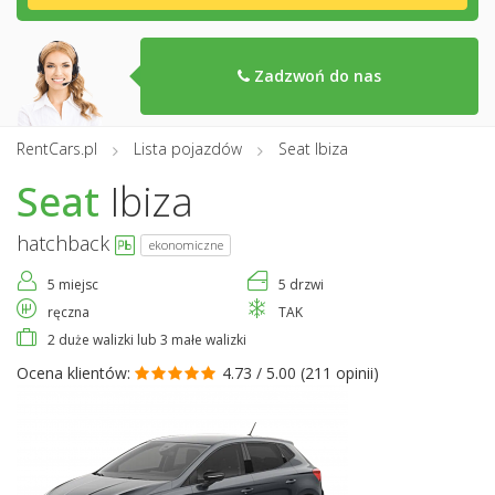
Zadzwoń do nas
RentCars.pl
Lista pojazdów
Seat Ibiza
Seat
Ibiza
hatchback
ekonomiczne
5 miejsc
5 drzwi
ręczna
TAK
2 duże walizki lub 3 małe walizki
Ocena klientów:
4.73 / 5.00 (
211 opinii
)