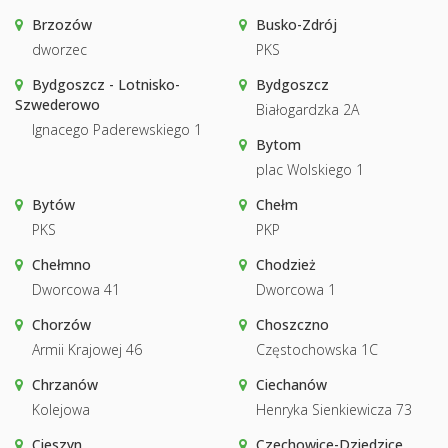
Brzozów
Busko-Zdrój
dworzec
PKS
Bydgoszcz - Lotnisko-
Bydgoszcz
Szwederowo
Białogardzka 2A
Ignacego Paderewskiego 1
Bytom
plac Wolskiego 1
Bytów
Chełm
PKS
PKP
Chełmno
Chodzież
Dworcowa 41
Dworcowa 1
Chorzów
Choszczno
Armii Krajowej 46
Częstochowska 1C
Chrzanów
Ciechanów
Kolejowa
Henryka Sienkiewicza 73
Cieszyn
Czechowice-Dziedzice