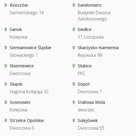
Rzeszów
Sandomierz
Siemieńskiego 14
Budynek Dworca
Autobusowego
Sanok
Siedlce
Kolejowa
11 Listopada
Siemianowice Śląskie
Skarżysko-Kamienna
Głowackiego 1
Rejowska 99
Skierniewice
Słubice
Dworcowa
PKS
Słupsk
Sopot
Hugona Kołłątaja 32
Dworcowa 7
Sosnowiec
Stalowa Wola
Kolejowa
dworzec
Strzelce Opolskie
Sulejówek
Dworcowa 6
Dworcowa 55