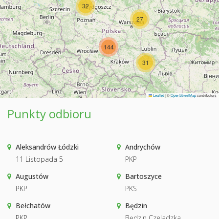
32
27
144
31
Leaflet
|
©
OpenStreetMap
contributors
Punkty odbioru
Aleksandrów Łódzki
Andrychów
11 Listopada 5
PKP
Augustów
Bartoszyce
PKP
PKS
Bełchatów
Będzin
PKP
Będzin Czeladzka