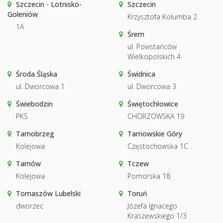
Szczecin - Lotnisko-
Szczecin
Goleniów
Krzysztofa Kolumba 2
1A
Śrem
ul. Powstańców
Wielkopolskich 4
Środa Śląska
Świdnica
ul. Dworcowa 1
ul. Dworcowa 3
Świebodzin
Świętochłowice
PKS
CHORZOWSKA 19
Tarnobrzeg
Tarnowskie Góry
Kolejowa
Częstochowska 1C
Tarnów
Tczew
Kolejowa
Pomorska 18
Tomaszów Lubelski
Toruń
dworzec
Józefa Ignacego
Kraszewskiego 1/3