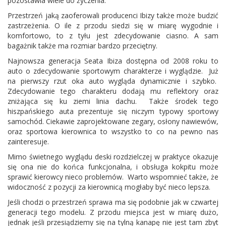
pozostawia wiele do życzenia.
Przestrzeń jaką zaoferowali producenci Ibizy także może budzić
zastrzeżenia. O ile z przodu siedzi się w miarę wygodnie i
komfortowo, to z tyłu jest zdecydowanie ciasno. A sam
bagażnik także ma rozmiar bardzo przeciętny.
Najnowsza generacja Seata Ibiza dostępna od 2008 roku to
auto o zdecydowanie sportowym charakterze i wyglądzie. Już
na pierwszy rzut oka auto wygląda dynamicznie i szybko.
Zdecydowanie tego charakteru dodają mu reflektory oraz
zniżająca się ku ziemi linia dachu. Także środek tego
hiszpańskiego auta prezentuje się niczym typowy sportowy
samochód. Ciekawie zaprojektowane zegary, osłony nawiewów,
oraz sportowa kierownica to wszystko to co na pewno nas
zainteresuje.
Mimo świetnego wyglądu deski rozdzielczej w praktyce okazuje
się ona nie do końca funkcjonalna, i obsługa kokpitu może
sprawić kierowcy nieco problemów. Warto wspomnieć także, że
widoczność z pozycji za kierownicą mogłaby być nieco lepsza.
Jeśli chodzi o przestrzeń sprawa ma się podobnie jak w czwartej
generacji tego modelu. Z przodu miejsca jest w miarę dużo,
jednak jeśli przesiądziemy się na tylną kanapę nie jest tam zbyt