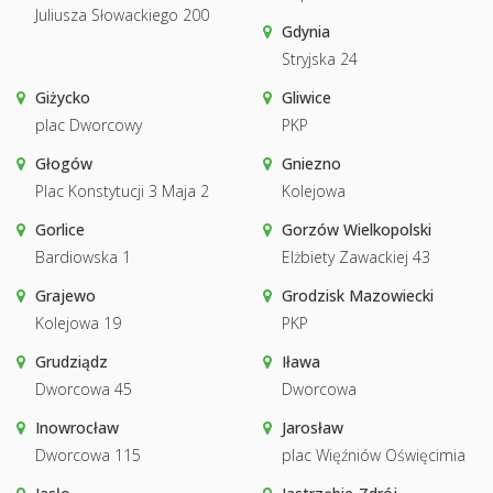
Juliusza Słowackiego 200
Gdynia
Stryjska 24
Giżycko
Gliwice
plac Dworcowy
PKP
Głogów
Gniezno
Plac Konstytucji 3 Maja 2
Kolejowa
Gorlice
Gorzów Wielkopolski
Bardiowska 1
Elżbiety Zawackiej 43
Grajewo
Grodzisk Mazowiecki
Kolejowa 19
PKP
Grudziądz
Iława
Dworcowa 45
Dworcowa
Inowrocław
Jarosław
Dworcowa 115
plac Więźniów Oświęcimia