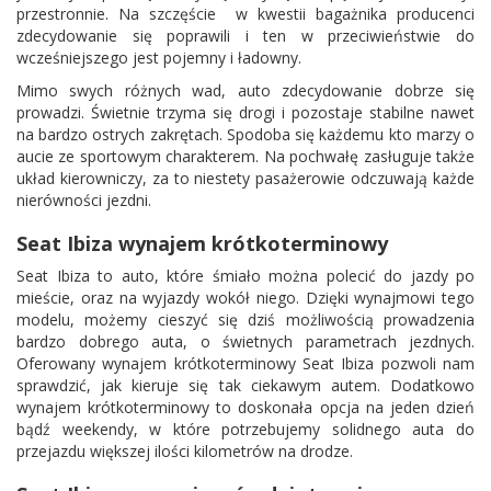
przestronnie. Na szczęście w kwestii bagażnika producenci
zdecydowanie się poprawili i ten w przeciwieństwie do
wcześniejszego jest pojemny i ładowny.
Mimo swych różnych wad, auto zdecydowanie dobrze się
prowadzi. Świetnie trzyma się drogi i pozostaje stabilne nawet
na bardzo ostrych zakrętach. Spodoba się każdemu kto marzy o
aucie ze sportowym charakterem. Na pochwałę zasługuje także
układ kierowniczy, za to niestety pasażerowie odczuwają każde
nierówności jezdni.
Seat Ibiza wynajem krótkoterminowy
Seat Ibiza to auto, które śmiało można polecić do jazdy po
mieście, oraz na wyjazdy wokół niego. Dzięki wynajmowi tego
modelu, możemy cieszyć się dziś możliwością prowadzenia
bardzo dobrego auta, o świetnych parametrach jezdnych.
Oferowany wynajem krótkoterminowy Seat Ibiza pozwoli nam
sprawdzić, jak kieruje się tak ciekawym autem. Dodatkowo
wynajem krótkoterminowy to doskonała opcja na jeden dzień
bądź weekendy, w które potrzebujemy solidnego auta do
przejazdu większej ilości kilometrów na drodze.