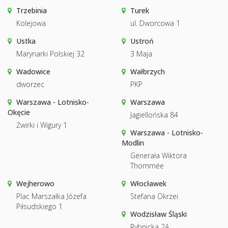
Trzebinia
Turek
Kolejowa
ul. Dworcowa 1
Ustka
Ustroń
Marynarki Polskiej 32
3 Maja
Wadowice
Wałbrzych
dworzec
PKP
Warszawa - Lotnisko-
Warszawa
Okęcie
Jagiellońska 84
Żwirki i Wigury 1
Warszawa - Lotnisko-
Modlin
Generała Wiktora
Thommée
Wejherowo
Włocławek
Plac Marszałka Józefa
Stefana Okrzei
Piłsudskiego 1
Wodzisław Śląski
Rybnicka 2A