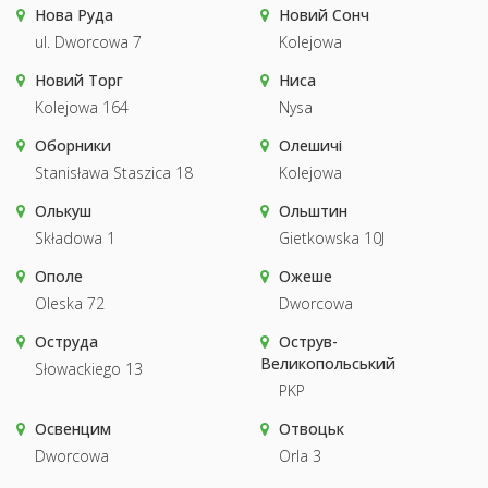
Нова Руда
Новий Сонч
ul. Dworcowa 7
Kolejowa
Новий Торг
Ниса
Kolejowa 164
Nysa
Оборники
Олешичі
Stanisława Staszica 18
Kolejowa
Олькуш
Ольштин
Składowa 1
Gietkowska 10J
Ополе
Ожеше
Oleska 72
Dworcowa
Оструда
Острув-
Великопольський
Słowackiego 13
PKP
Освенцим
Отвоцьк
Dworcowa
Orla 3