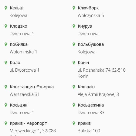
Кельці
Ключборк
Kolejowa
Wołczyńska 6
Клодзко
Кнурув
Dworcowa 1
Dworcowa
Кобилка
Кольбушова
Wołomińska 1
Kolejowa
Коло
Конін
ul. Dworcowa 1
ul. Poznańska 74 62-510
Konin
Констанцин-Єзьорна
Кошалін
Warszawska 31
Aleja Armii Krajowej 3
Косьцян
Косьцежина
Dworcowa 1
Dworcowa 33
Краків - Аеропорт
Краків
Medweckiego 1, 32-083
Balicka 100