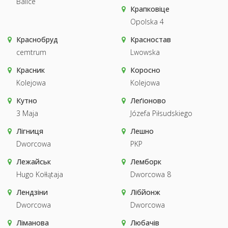
Balice
Крапковіце
Opolska 4
Краснобруд
Красностав
cemtrum
Lwowska
Красник
Коросно
Kolejowa
Kolejowa
Кутно
Леґіоново
3 Maja
Józefa Piłsudskiego
Лігниця
Лешно
Dworcowa
PKP
Лежайськ
Лемборк
Hugo Kołłątaja
Dworcowa 8
Лендзіни
Лібйонж
Dworcowa
Dworcowa
Ліманова
Любачів