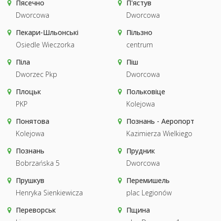
Пясечно
П'ястув
Dworcowa
Dworcowa
Пекари-Шльонські
Пільзно
Osiedle Wieczorka
centrum
Піла
Піш
Dworzec Pkp
Dworcowa
Плоцьк
Польковіце
PKP
Kolejowa
Понятова
Познань - Аеропорт
Kolejowa
Kazimierza Wielkiego
Познань
Прудник
Bobrzańska 5
Dworcowa
Прушкув
Перемишель
Henryka Sienkiewicza
plac Legionów
Переворськ
Пщина