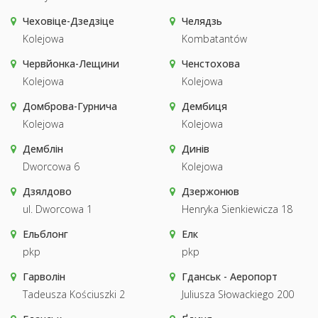
Чеховіце-Дзедзіце
Челядзь
Kolejowa
Kombatantów
Червйонка-Лещини
Ченстохова
Kolejowa
Kolejowa
Домброва-Гурнича
Дембиця
Kolejowa
Kolejowa
Демблін
Динів
Dworcowa 6
Kolejowa
Дзялдово
Дзержонюв
ul. Dworcowa 1
Henryka Sienkiewicza 18
Ельблонг
Елк
pkp
pkp
Гарволін
Гданськ - Аеропорт
Tadeusza Kościuszki 2
Juliusza Słowackiego 200