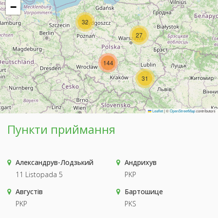
−
32
27
144
31
Leaflet
|
©
OpenStreetMap
contributors
Пункти приймання
Александрув-Лодзький
Андрихув
11 Listopada 5
PKP
Августів
Бартошице
PKP
PKS