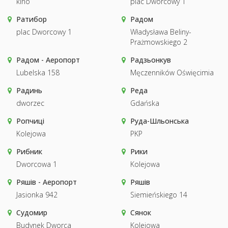
kino
plac Dworcowy 1
Ратибор
Радом
plac Dworcowy 1
Władysława Beliny-
Prażmowskiego 2
Радом - Аеропорт
Радзьонкув
Lubelska 158
Męczenników Oświęcimia
Радинь
Реда
dworzec
Gdańska
Ропчиці
Руда-Шльонська
Kolejowa
PKP
Рибник
Рики
Dworcowa 1
Kolejowa
Ряшів - Аеропорт
Ряшів
Jasionka 942
Siemieńskiego 14
Судомир
Сянок
Budynek Dworca
Kolejowa