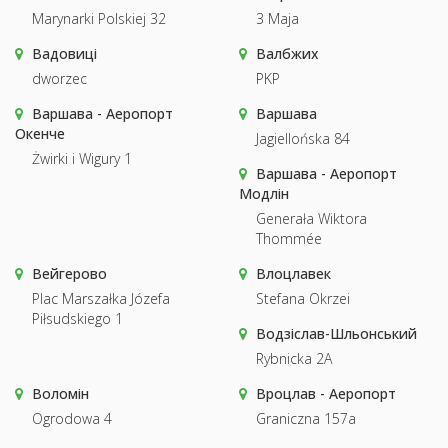
Marynarki Polskiej 32
3 Maja
Вадовиці
Валбжих
dworzec
PKP
Варшава - Аеропорт
Варшава
Окенче
Jagiellońska 84
Żwirki i Wigury 1
Варшава - Аеропорт
Модлін
Generała Wiktora
Thommée
Вейгерово
Влоцлавек
Plac Marszałka Józefa
Stefana Okrzei
Piłsudskiego 1
Водзіслав-Шльонський
Rybnicka 2A
Воломін
Вроцлав - Аеропорт
Ogrodowa 4
Graniczna 157a