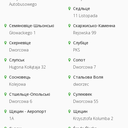
Autobusowego
Седльце
11 Listopada
Семяновіце-Шльонські
Скаржисько-Каменна
Głowackiego 1
Rejowska 99
Скерневіце
Слубіце
Dworcowa
PKS
Слупськ
Сопот
Hugona Kołłątaja 32
Dworcowa 7
Сосновець
Стальова Воля
Kolejowa
dworzec
Стшельце-Опольські
Сулеювек
Dworcowa 6
Dworcowa 55
Щецин - Аеропорт
Щецин
1A
Krzysztofa Kolumba 2