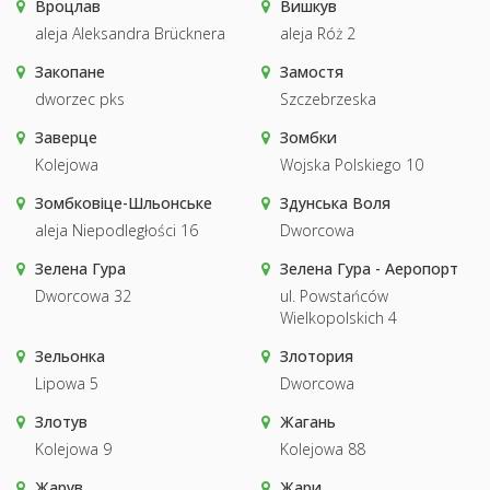
Вроцлав
Вишкув
aleja Aleksandra Brücknera
aleja Róż 2
Закопане
Замостя
dworzec pks
Szczebrzeska
Заверце
Зомбки
Kolejowa
Wojska Polskiego 10
Зомбковіце-Шльонське
Здунська Воля
aleja Niepodległości 16
Dworcowa
Зелена Гура
Зелена Гура - Аеропорт
Dworcowa 32
ul. Powstańców
Wielkopolskich 4
Зельонка
Злотория
Lipowa 5
Dworcowa
Злотув
Жагань
Kolejowa 9
Kolejowa 88
Жарув
Жари