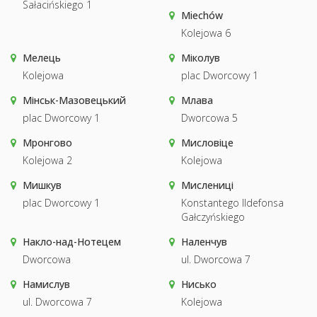
Sałacińskiego 1
Miechów
Kolejowa 6
Мелець
Міколув
Kolejowa
plac Dworcowy 1
Мінськ-Мазовецький
Млава
plac Dworcowy 1
Dworcowa 5
Мронгово
Мисловіце
Kolejowa 2
Kolejowa
Мишкув
Мислениці
plac Dworcowy 1
Konstantego Ildefonsa
Gałczyńskiego
Накло-над-Нотецем
Наленчув
Dworcowa
ul. Dworcowa 7
Намислув
Нисько
ul. Dworcowa 7
Kolejowa