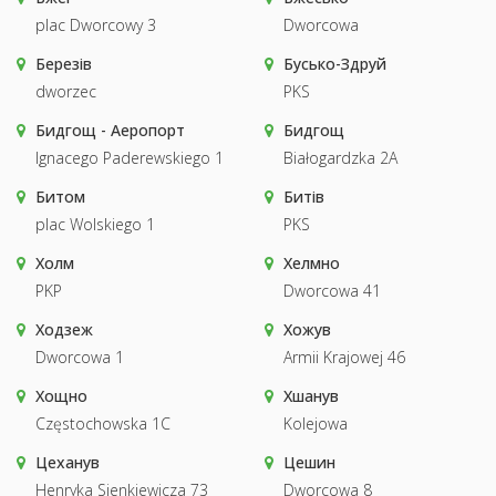
plac Dworcowy 3
Dworcowa
Березів
Бусько-Здруй
dworzec
PKS
Бидгощ - Аеропорт
Бидгощ
Ignacego Paderewskiego 1
Białogardzka 2A
Битом
Битів
plac Wolskiego 1
PKS
Холм
Хелмно
PKP
Dworcowa 41
Ходзеж
Хожув
Dworcowa 1
Armii Krajowej 46
Хощно
Хшанув
Częstochowska 1C
Kolejowa
Цеханув
Цешин
Henryka Sienkiewicza 73
Dworcowa 8