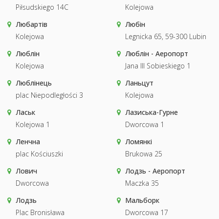
Piłsudskiego 14C
Kolejowa
Любартів
Любін
Kolejowa
Legnicka 65, 59-300 Lubin
Люблін
Люблін - Аеропорт
Kolejowa
Jana III Sobieskiego 1
Люблінець
Ланьцут
plac Niepodległości 3
Kolejowa
Ласьк
Лазиська-Гурне
Kolejowa 1
Dworcowa 1
Ленчна
Ломянкі
plac Kościuszki
Brukowa 25
Лович
Лодзь - Аеропорт
Dworcowa
Maczka 35
Лодзь
Мальборк
Plac Bronisława
Dworcowa 17