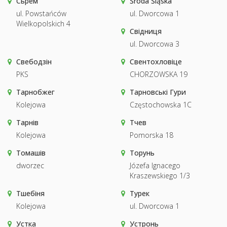
Сьрем
Środa Śląska
ul. Powstańców
ul. Dworcowa 1
Wielkopolskich 4
Свідниця
ul. Dworcowa 3
Свебодзін
Свентохловіце
PKS
CHORZOWSKA 19
Тарнобжег
Тарновські Гури
Kolejowa
Częstochowska 1C
Тарнів
Тчев
Kolejowa
Pomorska 18
Томашів
Торунь
dworzec
Józefa Ignacego
Kraszewskiego 1/3
Тшебіня
Турек
Kolejowa
ul. Dworcowa 1
Устка
Устронь