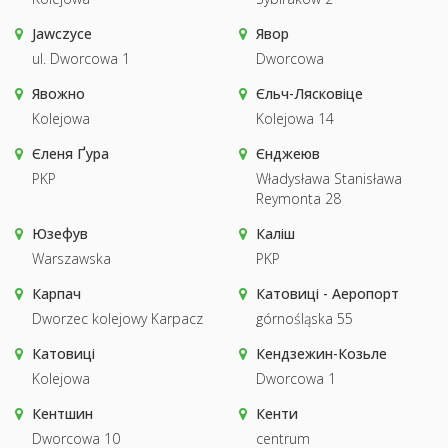
Jawczyce
Явор
ul. Dworcowa 1
Dworcowa
Явожно
Єльч-Лясковіце
Kolejowa
Kolejowa 14
Єленя Ґура
Єнджеюв
PKP
Władysława Stanisława
Reymonta 28
Юзефув
Каліш
Warszawska
PKP
Карпач
Катовиці - Аеропорт
Dworzec kolejowy Karpacz
górnośląska 55
Катовиці
Кендзежин-Козьле
Kolejowa
Dworcowa 1
Кентшин
Кенти
Dworcowa 10
centrum