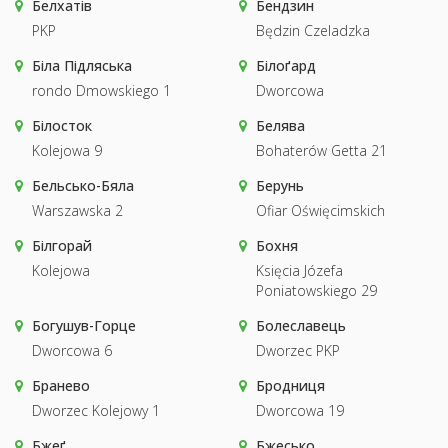
Белхатів
Бендзин
PKP
Będzin Czeladzka
Біла Підляська
Білоґард
rondo Dmowskiego 1
Dworcowa
Білосток
Белява
Kolejowa 9
Bohaterów Getta 21
Бельсько-Бяла
Берунь
Warszawska 2
Ofiar Oświęcimskich
Білгорай
Бохня
Kolejowa
Księcia Józefa
Poniatowskiego 29
Богушув-Горце
Болеславець
Dworcowa 6
Dworzec PKP
Бранево
Бродниця
Dworzec Kolejowy 1
Dworcowa 19
Бжеґ
Бжесько