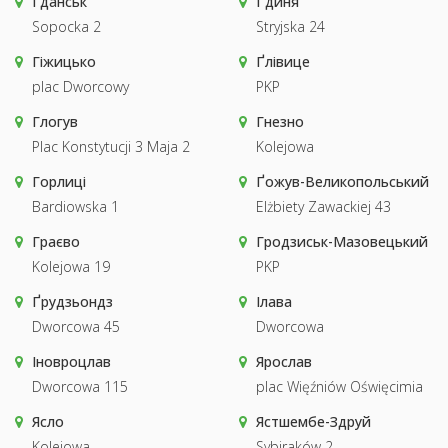
Гданськ
Ґдиня
Sopocka 2
Stryjska 24
Гіжицько
Ґлівице
plac Dworcowy
PKP
Глогув
Гнезно
Plac Konstytucji 3 Maja 2
Kolejowa
Горлиці
Ґожув-Великопольський
Bardiowska 1
Elżbiety Zawackiej 43
Граєво
Гродзиськ-Мазовецький
Kolejowa 19
PKP
Ґрудзьондз
Ілава
Dworcowa 45
Dworcowa
Іновроцлав
Ярослав
Dworcowa 115
plac Więźniów Oświęcimia
Ясло
Ястшембе-Здруй
Kolejowa
Sybiraków 2