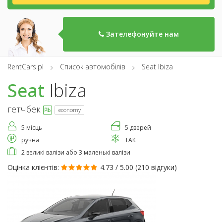
Зателефонуйте нам
RentCars.pl
Список автомобілів
Seat Ibiza
Seat
Ibiza
гетчбек
economy
5 місць
5 дверей
ручна
ТАК
2 великі валізи або 3 маленькі валізи
Оцінка клієнтів:
4.73 / 5.00 (
210 відгуки
)