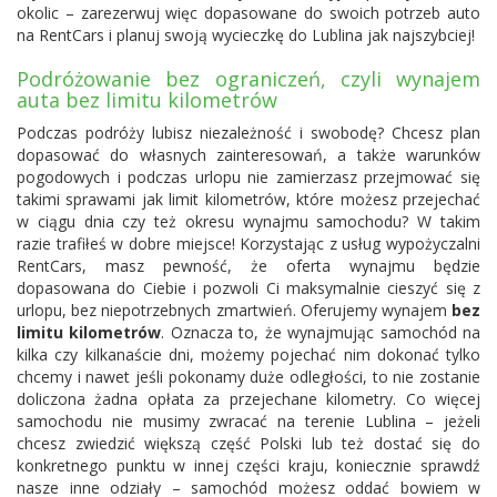
okolic – zarezerwuj więc dopasowane do swoich potrzeb auto
na RentCars i planuj swoją wycieczkę do Lublina jak najszybciej!
Podróżowanie bez ograniczeń, czyli wynajem
auta bez limitu kilometrów
Podczas podróży lubisz niezależność i swobodę? Chcesz plan
dopasować do własnych zainteresowań, a także warunków
pogodowych i podczas urlopu nie zamierzasz przejmować się
takimi sprawami jak limit kilometrów, które możesz przejechać
w ciągu dnia czy też okresu wynajmu samochodu? W takim
razie trafiłeś w dobre miejsce! Korzystając z usług wypożyczalni
RentCars, masz pewność, że oferta wynajmu będzie
dopasowana do Ciebie i pozwoli Ci maksymalnie cieszyć się z
urlopu, bez niepotrzebnych zmartwień. Oferujemy wynajem
bez
limitu kilometrów
. Oznacza to, że wynajmując samochód na
kilka czy kilkanaście dni, możemy pojechać nim dokonać tylko
chcemy i nawet jeśli pokonamy duże odległości, to nie zostanie
doliczona żadna opłata za przejechane kilometry. Co więcej
samochodu nie musimy zwracać na terenie Lublina – jeżeli
chcesz zwiedzić większą część Polski lub też dostać się do
konkretnego punktu w innej części kraju, koniecznie sprawdź
nasze inne odziały – samochód możesz oddać bowiem w