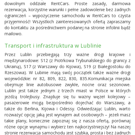
dowolnym oddziale RentCars. Proste zasady, darmowa
rezerwacja, korzystne warunki i pełne zadowolenie bez żadnych
ograniczeń – wypożyczenie samochodu w RentCars to czysta
przyjemność! Wszystkich zainteresowanych ofertą zapraszamy
do kontaktu za pośrednictwem podanej na stronie infolinii bądź
mailowo.
Transport i infrastruktura w Lublinie
Przez Lublin przebiegają trzy ważne drogi krajowe i
międzynarodowe: S12 (z Piotrkowa Trybunalskiego do granicy z
Ukrainą), S17 (z Warszawy do Kijowa), S19 (z Białegostoku do
Rzeszowa). W Lubinie mają swój początek także ważne drogi
wojewódzkie: nr 82, 809, 822, 830, 835.Komunikacja miejska
obejmuje linie autobusowe zwykłe, nocne oraz sezonowe.
Lublin jest także jednym z trzech miast w Polsce w których
jeżdżą trolejbusy. Znajduje się tu ważny węzeł kolejowy –
pasażerowie mogą bezpośrednio dojechać do Warszawy, a
także do Berlina, Kijowa i Odessy. Odwiedzając Lublin, warto
rozważyć opcję jaką jest wynajem aut osobowych – jeżeli masz
takie plany, koniecznie zapoznaj się z nasza ofertą, porównaj
różne opcje wynajmu i wybierz ten najkorzystniejszy! Na naszej
stronie rezerwacja samochodu jest szybka, prosta i bez żadnych