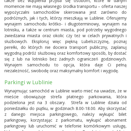
także bez wątpienia przyda się osobom, które w danym
momencie nie mają własnego środka transportu – oferta naszej
wypożyczalni samochodów skierowana jest zarówno do
podróżnych, jak i tych, którzy mieszkają w Lublinie. Oferujemy
wynajem samochodu krótko- i długoterminowy, wynajem na
lotnisku, a także w centrum miasta, pod potrzeby wygodnego
zwiedzania miasta oraz okolic czy też w celach prywatnych i
służbowych. Eksploruj więc piękną Lubelszczyznę, poznaj
perełki, do których nie dociera transport publiczny, zaplanuj
wygodną podróż służbową oraz komfortowy sposób, by dostać
się z lub na lotnisko bez żadnych ograniczeń godzinowych.
Wynajem samochodu to opcja, która daje Ci pełną
niezależność, swobodę oraz maksymalny komfort i wygodę.
Parkingi w Lublinie
Wynajmując samochód w Lublinie warto mieć na uwadze, że w
mieście obowiązuje strefa płatnego parkowania, która
podzielona jest na 3 obszary. Strefa w Lublinie działa od
poniedziałku do piątku, w godzinach 8.00-18.00. Aby skorzystać
z danego miejsca parkingowego, należy wykupić bilet
parkingowy, korzystając z parkomatu, wykupić abonament
parkingowy lub uruchomić w telefonie komórkowym usługę,