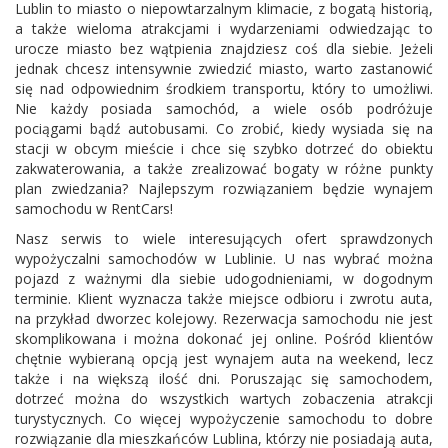
Lublin to miasto o niepowtarzalnym klimacie, z bogatą historią,
a także wieloma atrakcjami i wydarzeniami odwiedzając to
urocze miasto bez wątpienia znajdziesz coś dla siebie. Jeżeli
jednak chcesz intensywnie zwiedzić miasto, warto zastanowić
się nad odpowiednim środkiem transportu, który to umożliwi.
Nie każdy posiada samochód, a wiele osób podróżuje
pociągami bądź autobusami. Co zrobić, kiedy wysiada się na
stacji w obcym mieście i chce się szybko dotrzeć do obiektu
zakwaterowania, a także zrealizować bogaty w różne punkty
plan zwiedzania? Najlepszym rozwiązaniem będzie wynajem
samochodu w RentCars!
Nasz serwis to wiele interesujących ofert sprawdzonych
wypożyczalni samochodów w Lublinie. U nas wybrać można
pojazd z ważnymi dla siebie udogodnieniami, w dogodnym
terminie. Klient wyznacza także miejsce odbioru i zwrotu auta,
na przykład dworzec kolejowy. Rezerwacja samochodu nie jest
skomplikowana i można dokonać jej online. Pośród klientów
chętnie wybieraną opcją jest wynajem auta na weekend, lecz
także i na większą ilość dni. Poruszając się samochodem,
dotrzeć można do wszystkich wartych zobaczenia atrakcji
turystycznych. Co więcej wypożyczenie samochodu to dobre
rozwiązanie dla mieszkańców Lublina, którzy nie posiadają auta,