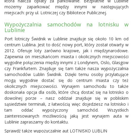
która nalicza opłaty za parkowanie. Bezpłatnie w Lublinie
możemy zaparkować między innymi w następujących
miejscach: przy ul. Lotniczej czy Bibliotece Publicznej.
Wypożyczalnia samochodów na lotnisku w
Lublinie
Port lotniczy Świdnik w Lublinie znajduje się około 10 km od
centrum Lublina. Jest to dość nowy port, który został otwarty w
2012. Oferuje loty zarówno krajowe, jak i międzynarodowe.
Zapewnia on mieszkańcom miasta i okolicznych miejscowości
wygodne połączenia między innymi z Londynem, Oslo, Glasgow
czy Frankfurtem. Znajduje się tam także nasza wypożyczalnia
samochodów Lublin Świdnik. Dzięki temu osoby przylatujące
mogą wygodnie dostać się do centrum miasta czy też
okolicznych miejscowości. Wynajem samochodu to także
doskonała opcja dla osób, które chcą dostać się na lotnisko o
dowolnej porze – nasz oddział znajduje się w pobliskim
sąsiedztwie terminali, z łatwością więc dojedziesz na lotnisko i
tam oddać wypożyczony samochód. Wszystkich
zainteresowanych możliwością jaką jest wynajem auta w
Lublinie zapraszamy do kontaktu.
Sprawdź także wypożyczalnie aut
LOTNISKO LUBLIN