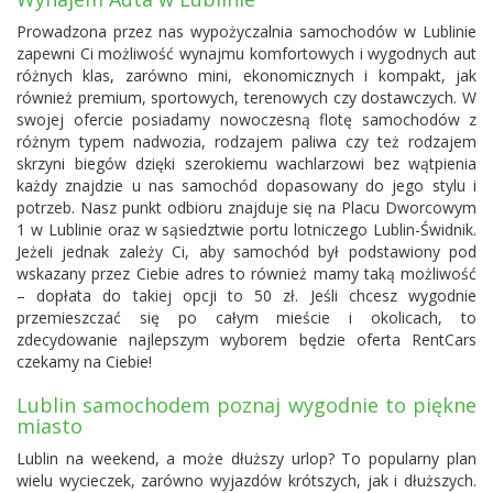
Prowadzona przez nas wypożyczalnia samochodów w Lublinie
zapewni Ci możliwość wynajmu komfortowych i wygodnych aut
różnych klas, zarówno mini, ekonomicznych i kompakt, jak
również premium, sportowych, terenowych czy dostawczych. W
swojej ofercie posiadamy nowoczesną flotę samochodów z
różnym typem nadwozia, rodzajem paliwa czy też rodzajem
skrzyni biegów dzięki szerokiemu wachlarzowi bez wątpienia
każdy znajdzie u nas samochód dopasowany do jego stylu i
potrzeb. Nasz punkt odbioru znajduje się na Placu Dworcowym
1 w Lublinie oraz w sąsiedztwie portu lotniczego Lublin-Świdnik.
Jeżeli jednak zależy Ci, aby samochód był podstawiony pod
wskazany przez Ciebie adres to również mamy taką możliwość
– dopłata do takiej opcji to 50 zł. Jeśli chcesz wygodnie
przemieszczać się po całym mieście i okolicach, to
zdecydowanie najlepszym wyborem będzie oferta RentCars
czekamy na Ciebie!
Lublin samochodem poznaj wygodnie to piękne
miasto
Lublin na weekend, a może dłuższy urlop? To popularny plan
wielu wycieczek, zarówno wyjazdów krótszych, jak i dłuższych.