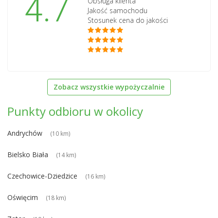
4.7
Obsługa klienta
Jakość samochodu
Stosunek cena do jakości
Zobacz wszystkie wypożyczalnie
Punkty odbioru w okolicy
Andrychów
(10 km)
Bielsko Biała
(14 km)
Czechowice-Dziedzice
(16 km)
Oświęcim
(18 km)