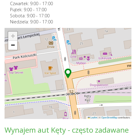
Czwartek:
9:00
-
17:00
Piątek:
9:00
-
17:00
Sobota:
9:00
-
17:00
Niedziela:
9:00
-
17:00
+
−
Leaflet
|
©
OpenStreetMap
contributors
Wynajem aut Kęty - często zadawane