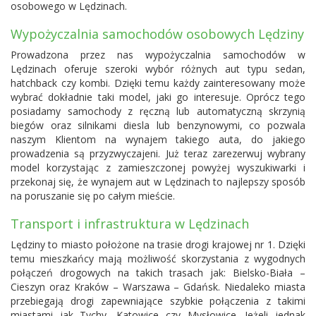
osobowego w Lędzinach.
Wypożyczalnia samochodów osobowych Lędziny
Prowadzona przez nas wypożyczalnia samochodów w
Lędzinach oferuje szeroki wybór różnych aut typu sedan,
hatchback czy kombi. Dzięki temu każdy zainteresowany może
wybrać dokładnie taki model, jaki go interesuje. Oprócz tego
posiadamy samochody z ręczną lub automatyczną skrzynią
biegów oraz silnikami diesla lub benzynowymi, co pozwala
naszym Klientom na wynajem takiego auta, do jakiego
prowadzenia są przyzwyczajeni. Już teraz zarezerwuj wybrany
model korzystając z zamieszczonej powyżej wyszukiwarki i
przekonaj się, że wynajem aut w Lędzinach to najlepszy sposób
na poruszanie się po całym mieście.
Transport i infrastruktura w Lędzinach
Lędziny to miasto położone na trasie drogi krajowej nr 1. Dzięki
temu mieszkańcy mają możliwość skorzystania z wygodnych
połączeń drogowych na takich trasach jak: Bielsko-Biała –
Cieszyn oraz Kraków – Warszawa – Gdańsk. Niedaleko miasta
przebiegają drogi zapewniające szybkie połączenia z takimi
miastami jak Tychy, Katowice czy Mysłowice. Jeżeli jednak