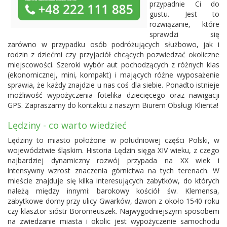
przypadnie Ci do
gustu. Jest to
rozwiązanie, które
sprawdzi się
zarówno w przypadku osób podróżujących służbowo, jak i
rodzin z dziećmi czy przyjaciół chcących pozwiedzać okoliczne
miejscowości. Szeroki wybór aut pochodzących z różnych klas
(ekonomicznej, mini, kompakt) i mających różne wyposażenie
sprawia, że każdy znajdzie u nas coś dla siebie. Ponadto istnieje
możliwość wypożyczenia fotelika dziecięcego oraz nawigacji
GPS. Zapraszamy do kontaktu z naszym Biurem Obsługi Klienta!
Lędziny - co warto wiedzieć
Lędziny to miasto położone w południowej części Polski, w
województwie śląskim. Historia Lędzin sięga XIV wieku, z czego
najbardziej dynamiczny rozwój przypada na XX wiek i
intensywny wzrost znaczenia górnictwa na tych terenach. W
mieście znajduje się kilka interesujących zabytków, do których
należą między innymi: barokowy kościół św. Klemensa,
zabytkowe domy przy ulicy Gwarków, dzwon z około 1540 roku
czy klasztor sióstr Boromeuszek. Najwygodniejszym sposobem
na zwiedzanie miasta i okolic jest wypożyczenie samochodu