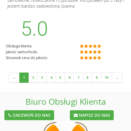
zamówione, nowoczesne i czyściutkie. Korzystałam już 2 razy i
jestem bardzo zadowolona. Joanna
5.0
Obsługa klienta
Jakość samochodu
Stosunek cena do jakości
←
1
2
3
4
5
6
7
8
9
10
→
Biuro Obsługi Klienta
ZADZWOŃ DO NAS
NAPISZ DO NAS