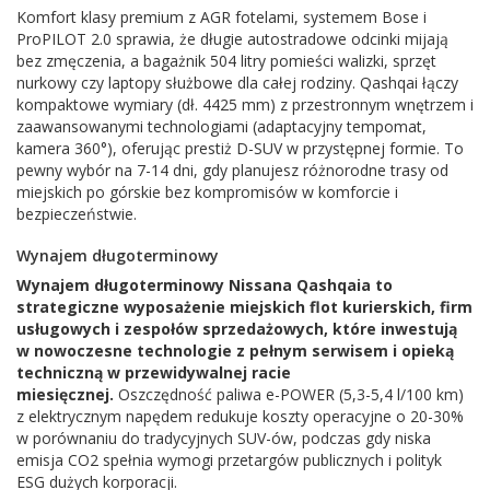
Komfort klasy premium z AGR fotelami, systemem Bose i
ProPILOT 2.0 sprawia, że długie autostradowe odcinki mijają
bez zmęczenia, a bagażnik 504 litry pomieści walizki, sprzęt
nurkowy czy laptopy służbowe dla całej rodziny. Qashqai łączy
kompaktowe wymiary (dł. 4425 mm) z przestronnym wnętrzem i
zaawansowanymi technologiami (adaptacyjny tempomat,
kamera 360°), oferując prestiż D-SUV w przystępnej formie. To
pewny wybór na 7-14 dni, gdy planujesz różnorodne trasy od
miejskich po górskie bez kompromisów w komforcie i
bezpieczeństwie.
Wynajem długoterminowy
Wynajem długoterminowy Nissana Qashqaia to
strategiczne wyposażenie miejskich flot kurierskich, firm
usługowych i zespołów sprzedażowych, które inwestują
w nowoczesne technologie z pełnym serwisem i opieką
techniczną w przewidywalnej racie
miesięcznej.
Oszczędność paliwa e-POWER (5,3-5,4 l/100 km)
z elektrycznym napędem redukuje koszty operacyjne o 20-30%
w porównaniu do tradycyjnych SUV-ów, podczas gdy niska
emisja CO2 spełnia wymogi przetargów publicznych i polityk
ESG dużych korporacji.