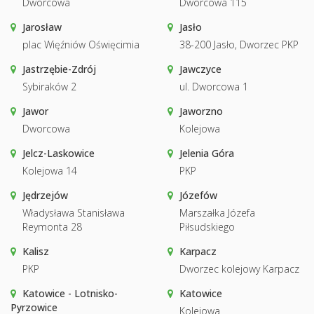
Dworcowa
Dworcowa 115
Jarosław
Jasło
plac Więźniów Oświęcimia
38-200 Jasło, Dworzec PKP
Jastrzębie-Zdrój
Jawczyce
Sybiraków 2
ul. Dworcowa 1
Jawor
Jaworzno
Dworcowa
Kolejowa
Jelcz-Laskowice
Jelenia Góra
Kolejowa 14
PKP
Jędrzejów
Józefów
Władysława Stanisława
Marszałka Józefa
Reymonta 28
Piłsudskiego
Kalisz
Karpacz
PKP
Dworzec kolejowy Karpacz
Katowice - Lotnisko-
Katowice
Pyrzowice
Kolejowa