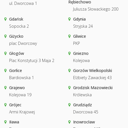
Rębiechowo
ul. Dworcowa 1
Juliusza Słowackiego 200
Gdańsk
Gdynia
Sopocka 2
Stryjska 24
Giżycko
Gliwice
plac Dworcowy
PKP
Głogów
Gniezno
Plac Konstytucji 3 Maja 2
Kolejowa
Gorlice
Gorzów Wielkopolski
Bardiowska 1
Elżbiety Zawackiej 43
Grajewo
Grodzisk Mazowiecki
Kolejowa 19
Królewska
Grójec
Grudziądz
Armii Krajowej
Dworcowa 45
Iława
Inowrocław