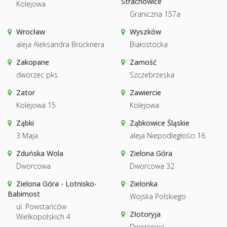
Strachowice
Kolejowa
Graniczna 157a
Wrocław
Wyszków
aleja Aleksandra Brücknera
Białostocka
Zakopane
Zamość
dworzec pks
Szczebrzeska
Zator
Zawiercie
Kolejowa 15
Kolejowa
Ząbki
Ząbkowice Śląskie
3 Maja
aleja Niepodległości 16
Zduńska Wola
Zielona Góra
Dworcowa
Dworcowa 32
Zielona Góra - Lotnisko-
Zielonka
Babimost
Wojska Polskiego
ul. Powstańców
Złotoryja
Wielkopolskich 4
Dworcowa