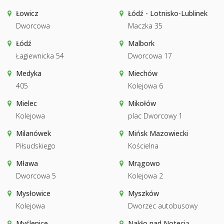
Łowicz
Łódź - Lotnisko-Lublinek
Dworcowa
Maczka 35
Łódź
Malbork
Łagiewnicka 54
Dworcowa 17
Medyka
Miechów
405
Kolejowa 6
Mielec
Mikołów
Kolejowa
plac Dworcowy 1
Milanówek
Mińsk Mazowiecki
Piłsudskiego
Kościelna
Mława
Mrągowo
Dworcowa 5
Kolejowa 2
Mysłowice
Myszków
Kolejowa
Dworzec autobusowy
Myślenice
Nakło nad Notecią