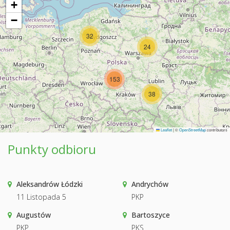
+
−
32
24
153
38
Leaflet
|
©
OpenStreetMap
contributors
Punkty odbioru
Aleksandrów Łódzki
Andrychów
11 Listopada 5
PKP
Augustów
Bartoszyce
PKP
PKS