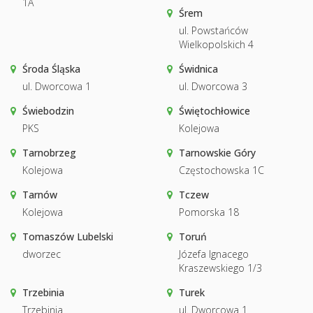
1A
Śrem
ul. Powstańców
Wielkopolskich 4
Środa Śląska
Świdnica
ul. Dworcowa 1
ul. Dworcowa 3
Świebodzin
Świętochłowice
PKS
Kolejowa
Tarnobrzeg
Tarnowskie Góry
Kolejowa
Częstochowska 1C
Tarnów
Tczew
Kolejowa
Pomorska 18
Tomaszów Lubelski
Toruń
dworzec
Józefa Ignacego
Kraszewskiego 1/3
Trzebinia
Turek
Trzebinia
ul. Dworcowa 1