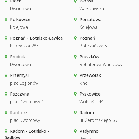
Płock
Płońsk
Dworcowa
Warszawska
Polkowice
Poniatowa
Kolejowa
Kolejowa
Poznań - Lotnisko-Ławica
Poznań
Bukowska 285
Bobrzańska 5
Prudnik
Pruszków
Dworcowa
Bohaterów Warszawy
Przemyśl
Przeworsk
plac Legionów
kino
Pszczyna
Pyskowice
plac Dworcowy 1
Wolności 44
Racibórz
Radom
plac Dworcowy 1
ul. Żeromskiego 65
Radom - Lotnisko -
Radymno
Sadków
Rynek