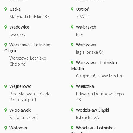
Ustka
Ustroń
Marynarki Polskiej 32
3 Maja
Wadowice
Wałbrzych
dworzec
PKP
Warszawa - Lotnisko-
Warszawa
Okęcie
Jagiellońska 84
Warszawa Lotnisko
Warszawa - Lotnisko-
Chopina
Modlin
Okrężna 6, Nowy Modlin
Wejherowo
Wieliczka
Plac Marszałka Józefa
Edwarda Dembowskiego
Piłsudskiego 1
7B
Włocławek
Wodzisław Śląski
Stefana Okrzei
Rybnicka 2A
Wołomin
Wrocław - Lotnisko-