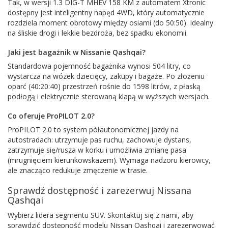
Tak, w wersji 1.3 DIG-T MHEV 158 KM z automatem Xtronic
dostępny jest inteligentny napęd 4WD, który automatycznie
rozdziela moment obrotowy między osiami (do 50:50). Idealny
na śliskie drogi i lekkie bezdroża, bez spadku ekonomii.
Jaki jest bagażnik w Nissanie Qashqai?
Standardowa pojemność bagażnika wynosi 504 litry, co
wystarcza na wózek dziecięcy, zakupy i bagaże. Po złożeniu
oparć (40:20:40) przestrzeń rośnie do 1598 litrów, z płaską
podłogą i elektrycznie sterowaną klapą w wyższych wersjach.
Co oferuje ProPILOT 2.0?
ProPILOT 2.0 to system półautonomicznej jazdy na
autostradach: utrzymuje pas ruchu, zachowuje dystans,
zatrzymuje się/rusza w korku i umożliwia zmianę pasa
(mrugnięciem kierunkowskazem). Wymaga nadzoru kierowcy,
ale znacząco redukuje zmęczenie w trasie.
Sprawdź dostępność i zarezerwuj Nissana
Qashqai
Wybierz lidera segmentu SUV. Skontaktuj się z nami, aby
sprawdzić dostępność modelu Nissan Qashqai i zarezerwować