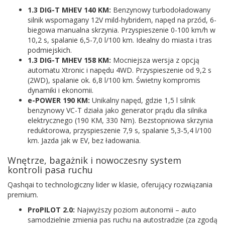
1.3 DIG-T MHEV 140 KM:
Benzynowy turbodoładowany
silnik wspomagany 12V mild-hybridem, napęd na przód, 6-
biegowa manualna skrzynia. Przyspieszenie 0-100 km/h w
10,2 s, spalanie 6,5-7,0 l/100 km. Idealny do miasta i tras
podmiejskich.
1.3 DIG-T MHEV 158 KM:
Mocniejsza wersja z opcją
automatu Xtronic i napędu 4WD. Przyspieszenie od 9,2 s
(2WD), spalanie ok. 6,8 l/100 km. Świetny kompromis
dynamiki i ekonomii.
e-POWER 190 KM:
Unikalny napęd, gdzie 1,5 l silnik
benzynowy VC-T działa jako generator prądu dla silnika
elektrycznego (190 KM, 330 Nm). Bezstopniowa skrzynia
reduktorowa, przyspieszenie 7,9 s, spalanie 5,3-5,4 l/100
km. Jazda jak w EV, bez ładowania.
Wnętrze, bagażnik i nowoczesny system
kontroli pasa ruchu
Qashqai to technologiczny lider w klasie, oferujący rozwiązania
premium.
ProPILOT 2.0:
Najwyższy poziom autonomii – auto
samodzielnie zmienia pas ruchu na autostradzie (za zgodą