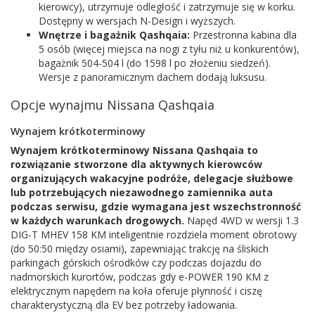
kierowcy), utrzymuje odległość i zatrzymuje się w korku.
Dostępny w wersjach N-Design i wyższych.
Wnętrze i bagażnik Qashqaia:
Przestronna kabina dla
5 osób (więcej miejsca na nogi z tyłu niż u konkurentów),
bagażnik 504-504 l (do 1598 l po złożeniu siedzeń).
Wersje z panoramicznym dachem dodają luksusu.
Opcje wynajmu Nissana Qashqaia
Wynajem krótkoterminowy
Wynajem krótkoterminowy Nissana Qashqaia to
rozwiązanie stworzone dla aktywnych kierowców
organizujących wakacyjne podróże, delegacje służbowe
lub potrzebujących niezawodnego zamiennika auta
podczas serwisu, gdzie wymagana jest wszechstronność
w każdych warunkach drogowych.
Napęd 4WD w wersji 1.3
DIG-T MHEV 158 KM inteligentnie rozdziela moment obrotowy
(do 50:50 między osiami), zapewniając trakcję na śliskich
parkingach górskich ośrodków czy podczas dojazdu do
nadmorskich kurortów, podczas gdy e-POWER 190 KM z
elektrycznym napędem na koła oferuje płynność i ciszę
charakterystyczną dla EV bez potrzeby ładowania.