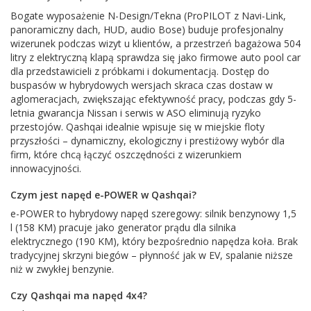
Bogate wyposażenie N-Design/Tekna (ProPILOT z Navi-Link,
panoramiczny dach, HUD, audio Bose) buduje profesjonalny
wizerunek podczas wizyt u klientów, a przestrzeń bagażowa 504
litry z elektryczną klapą sprawdza się jako firmowe auto pool car
dla przedstawicieli z próbkami i dokumentacją. Dostęp do
buspasów w hybrydowych wersjach skraca czas dostaw w
aglomeracjach, zwiększając efektywność pracy, podczas gdy 5-
letnia gwarancja Nissan i serwis w ASO eliminują ryzyko
przestojów. Qashqai idealnie wpisuje się w miejskie floty
przyszłości – dynamiczny, ekologiczny i prestiżowy wybór dla
firm, które chcą łączyć oszczędności z wizerunkiem
innowacyjności.
Czym jest napęd e-POWER w Qashqai?
e-POWER to hybrydowy napęd szeregowy: silnik benzynowy 1,5
l (158 KM) pracuje jako generator prądu dla silnika
elektrycznego (190 KM), który bezpośrednio napędza koła. Brak
tradycyjnej skrzyni biegów – płynność jak w EV, spalanie niższe
niż w zwykłej benzynie.
Czy Qashqai ma napęd 4x4?