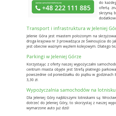
do każdeg
ofertą zn
skrzynią 
dodatkowe
Transport i infrastruktura w Jeleniej Gó
Jelenie Góra jest miastem położonym na skrzyżowan
droga krajowa nr 3 prowadząca ze Świnoujścia do Jaku
jest obecnie ważnym węzłem kolejowym. Dlatego też 
Parkingi w Jeleniej Górze
Korzystając z oferty naszej wypożyczalni samochodó
centrum miasta objęte jest Strefą płatnego parkow
powszednie od poniedziałku do piątku w godzinach 8.
3,30 zł.
Wypożyczalnia samochodów na lotnisku
Dla Jeleniej Góry najbliższymi lotniskami są:
Wrocław
dotrzeć do Jeleniej Góry, to skorzystaj z naszej w
wymarzone auto już dziś!