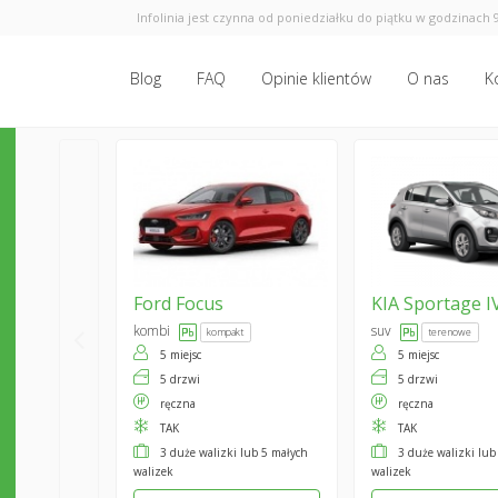
Infolinia jest czynna od poniedziałku do piątku w godzinach 9
Blog
FAQ
Opinie klientów
O nas
K
Ford
Focus
KIA
Sportage I
kombi
suv
kompakt
terenowe
5 miejsc
5 miejsc
5 drzwi
5 drzwi
ręczna
ręczna
TAK
TAK
3 duże walizki lub 5 małych
3 duże walizki lub
walizek
walizek