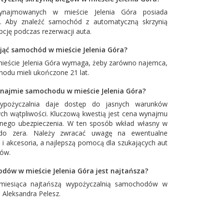
ajmowanych w mieście Jelenia Góra posiada
w. Aby znaleźć samochód z automatyczną skrzynią
cję podczas rezerwacji auta.
ająć samochód w mieście Jelenia Góra?
mieście Jelenia Góra wymaga, żeby zarówno najemca,
hodu mieli ukończone 21 lat.
najmie samochodu w mieście Jelenia Góra?
ypożyczalnia daje dostęp do jasnych warunków
ch wątpliwości. Kluczową kwestią jest cena wynajmu
łnego ubezpieczenia. W ten sposób wkład własny w
o zera. Należy zwracać uwagę na ewentualne
 i akcesoria, a najlepszą pomocą dla szukających aut
tów.
ów w mieście Jelenia Góra jest najtańsza?
miesiąca najtańszą wypożyczalnią samochodów w
a Aleksandra Pelesz
.