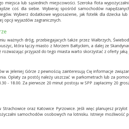
o miejsca lub sąsiednich miejscowości. Szeroka flota wypożyczalni
ajdzie coś dla siebie. Wybieraj spośród samochodów napędzanyc
biegów. Wybierz dodatkowe wyposażenie, jak fotelik dla dziecka lub 
j opcji wyjazdów zagranicznych.
rze
iu ważnych dróg, przebiegajacych także przez Wałbrzych, Świebodz
szyc, która łączy miasto z Morzem Bałtyckim, a dalej ze Skandynawią.
rozważając przyjazd do tego miasta warto skorzystać z oferty jaką
w w Jeleniej Górze z pewnością zainteresują Cię informacje związan
ania. Opłaty za postój należy uiszczać w parkometrach lub za pom
30 - 18.00. Za pierwsze 20 minut postoju w SPP zapłacimy 20 groszy.
 Strachowice
oraz Katowice Pyrzowice. Jeśli więc planujesz przylo
ypożyczalni samochodów osobowych na lotnisku. Istnieje możliwość 