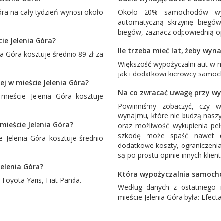
ra na cały tydzień wynosi około
Około 20% samochodów wyn
automatyczną skrzynię biegó
biegów, zaznacz odpowiednią op
cie Jelenia Góra?
Ile trzeba mieć lat, żeby wyn
 Góra kosztuje średnio 89 zł za
Większość wypożyczalni aut w 
jak i dodatkowi kierowcy samoc
j w mieście Jelenia Góra?
Na co zwracać uwagę przy wy
ieście Jelenia Góra kosztuje
Powinniśmy zobaczyć, czy w
wynajmu, które nie budzą naszy
mieście Jelenia Góra?
oraz możliwość wykupienia pe
szkodę może spaść nawet d
Jelenia Góra kosztuje średnio
dodatkowe koszty, ograniczenia
są po prostu opinie innych klien
Jelenia Góra?
Która wypożyczalnia samochod
o
Toyota Yaris
,
Fiat Panda
.
Według danych z ostatniego 
mieście Jelenia Góra była:
Efect