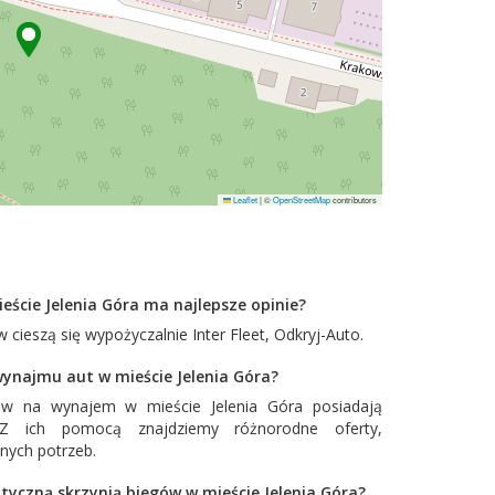
Leaflet
|
©
OpenStreetMap
contributors
eście Jelenia Góra ma najlepsze opinie?
 cieszą się wypożyczalnie
Inter Fleet
,
Odkryj-Auto
.
wynajmu aut w mieście Jelenia Góra?
w na wynajem w mieście Jelenia Góra posiadają
. Z ich pomocą znajdziemy różnorodne oferty,
nych potrzeb.
yczną skrzynią biegów w mieście Jelenia Góra?