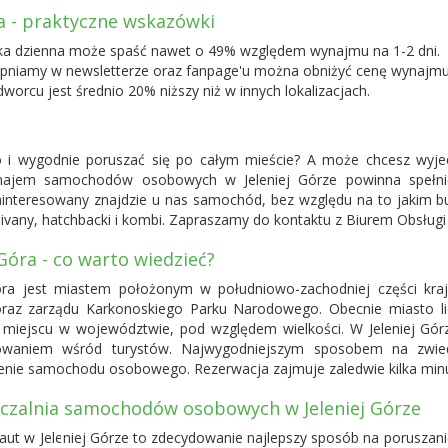
 - praktyczne wskazówki
ka dzienna może spaść nawet o 49% względem wynajmu na 1-2 dni.
ępniamy w newsletterze oraz fanpage'u można obniżyć cenę wynajm
dworcu jest średnio 20% niższy niż w innych lokalizacjach.
bko i wygodnie poruszać się po całym mieście? A może chcesz wyj
najem samochodów osobowych w Jeleniej Górze powinna spełnić
 zainteresowany znajdzie u nas samochód, bez względu na to jakim
ivany, hatchbacki i kombi. Zapraszamy do kontaktu z Biurem Obsługi 
 Góra - co warto wiedzieć?
óra jest miastem położonym w południowo-zachodniej części kraj
raz zarządu Karkonoskiego Parku Narodowego. Obecnie miasto lic
miejscu w województwie, pod względem wielkości. W Jeleniej Górz
sowaniem wśród turystów. Najwygodniejszym sposobem na zwied
nie samochodu osobowego. Rezerwacja zajmuje zaledwie kilka minu
czalnia samochodów osobowych w Jeleniej Górze
ut w Jeleniej Górze to zdecydowanie najlepszy sposób na poruszanie