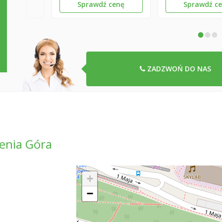
Sprawdź cenę
Sprawdź c
•
•
•
ZADZWOŃ DO NAS
enia Góra
+
−