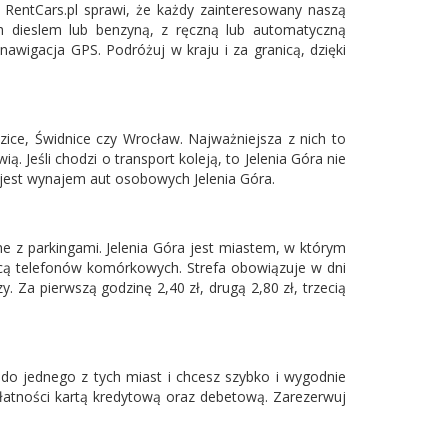
 RentCars.pl sprawi, że każdy zainteresowany naszą
h dieslem lub benzyną, z ręczną lub automatyczną
nawigacja GPS. Podróżuj w kraju i za granicą, dzięki
ice, Świdnice czy Wrocław. Najważniejsza z nich to
 Jeśli chodzi o transport koleją, to Jelenia Góra nie
 jest wynajem aut osobowych Jelenia Góra.
e z parkingami. Jelenia Góra jest miastem, w którym
ocą telefonów komórkowych. Strefa obowiązuje w dni
 Za pierwszą godzinę 2,40 zł, drugą 2,80 zł, trzecią
t do jednego z tych miast i chcesz szybko i wygodnie
płatności kartą kredytową oraz debetową. Zarezerwuj