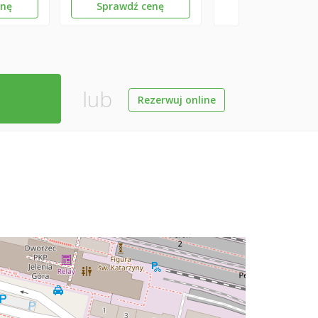
enę
Sprawdź cenę
lub
Rezerwuj online