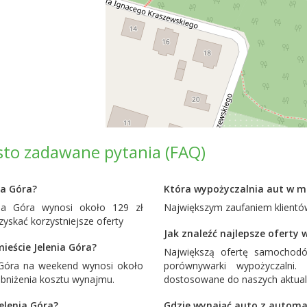
ęsto zadawane pytania (FAQ)
ia Góra?
Która wypożyczalnia aut w mi
ia Góra wynosi około 129 zł
Największym zaufaniem klientów
yskać korzystniejsze oferty
Jak znaleźć najlepsze oferty 
eście Jelenia Góra?
Największą ofertę samochodó
 Góra na weekend wynosi około
porównywarki wypożyczalni
obniżenia kosztu wynajmu.
dostosowane do naszych aktual
elenia Góra?
Gdzie wynająć auto z automat