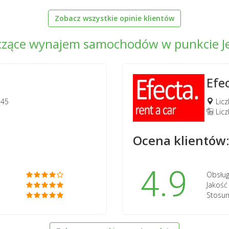
Zobacz wszystkie opinie klientów
dczące wynajem samochodów w punkcie Je
Efe
 45
Licz
Lic
Ocena klientów:
4.9
Obsług
Jakoś
Stosun