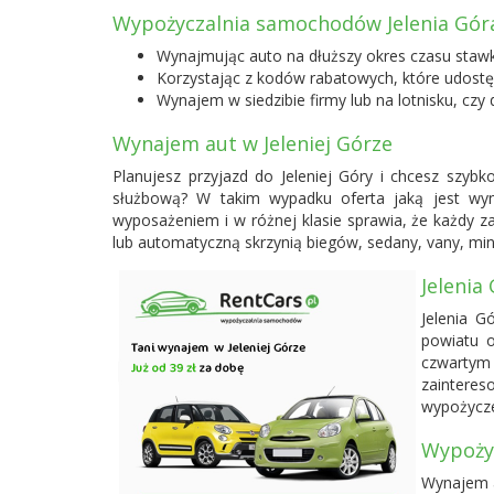
Wypożyczalnia samochodów Jelenia Góra
Wynajmując auto na dłuższy okres czasu staw
Korzystając z kodów rabatowych, które udost
Wynajem w siedzibie firmy lub na lotnisku, czy 
Wynajem aut w Jeleniej Górze
Planujesz przyjazd do Jeleniej Góry i chcesz szy
służbową? W takim wypadku oferta jaką jest wy
wyposażeniem i w różnej klasie sprawia, że każdy
lub automatyczną skrzynią biegów, sedany, vany, min
Jelenia
Jelenia G
powiatu o
czwartym 
zaintere
wypożycze
Wypoży
Wynajem a