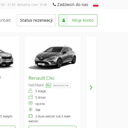
Zadzwoń do nas
:00 - 21:00. Aktualny czas:
10:40
ontakt
Status rezerwacji
Moje konto
V
Renault
Clio
hatchback
ekonomiczne
5 miejsc
5 drzwi
ręczna
TAK
 5 małych
2 duże walizki lub 3 małe
walizki