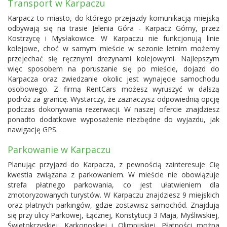
Transport w Karpaczu
Karpacz to miasto, do którego przejazdy komunikacją miejską
odbywają się na trasie Jelenia Góra - Karpacz Górny, przez
Kostrzycę i Mysłakowice. W Karpaczu nie funkcjonują linie
kolejowe, choć w samym mieście w sezonie letnim możemy
przejechać się ręcznymi drezynami kolejowymi. Najlepszym
więc sposobem na poruszanie się po mieście, dojazd do
Karpacza oraz zwiedzanie okolic jest wynajęcie samochodu
osobowego. Z firmą RentCars możesz wyruszyć w dalszą
podróż za granicę. Wystarczy, że zaznaczysz odpowiednią opcję
podczas dokonywania rezerwacji. W naszej ofercie znajdziesz
ponadto dodatkowe wyposażenie niezbędne do wyjazdu, jak
nawigację GPS.
Parkowanie w Karpaczu
Planując przyjazd do Karpacza, z pewnością zainteresuje Cię
kwestia związana z parkowaniem. W mieście nie obowiązuje
strefa płatnego parkowania, co jest ułatwieniem dla
zmotoryzowanych turystów. W Karpaczu znajdziesz 9 miejskich
oraz płatnych parkingów, gdzie zostawisz samochód. Znajdują
się przy ulicy Parkowej, Łącznej, Konstytucji 3 Maja, Myśliwskiej,
Świętokrzyskiej, Karkonoskiej i Olimpijskiej. Płatności można