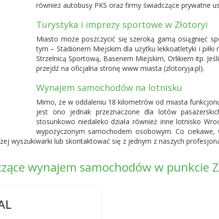
również autobusy PKS oraz firmy świadczące prywatne us
Turystyka i imprezy sportowe w Złotoryi
Miasto może poszczycić się szeroką gamą osiągnięć sp
tym – Stadionem Miejskim dla użytku lekkoatletyki i piłk
Strzelnicą Sportową, Basenem Miejskim, Orlikiem itp. Jeś
przejdź na oficjalna stronę www miasta (zlotoryja.pl).
Wynajem samochodów na lotnisku
Mimo, że w oddaleniu 18 kilometrów od miasta funkcjonuj
jest ono jednak przeznaczone dla lotów pasażerskic
stosunkowo niedaleko działa również inne
lotnisko Wro
wypożyczonym samochodem osobowym. Co ciekawe, w
zej wyszukiwarki lub skontaktować się z jednym z naszych profesjona
dczące wynajem samochodów w punkcie Z
AL