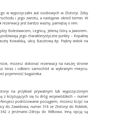
go w wypożyczalni aut osobowych w Złotoryi. Żeby
mochodu i jego zwrotu, a następnie określ termin. W
k rezerwacji jest bardzo ważny, pamiętaj o nim.
między Bolesławcem,
Legnicą
, Jelenią Górą a Jaworem..
podziwiają jego charakterystyczne punkty – Kopalnię
asztę Kowalską, ulicę Basztową itp. Piękny widok na
ieście, możesz dokonać rezerwacji na naszej stronie
już teraz i odbierz samochód w wybranym miejscu.
też pojemność bagażnika.
otoryi na przykład prywatnym lub wypożyczonym
z krzyżujących się tu dróg wojewódzkich – numer
eferujesz podróżowanie pociągiem, możesz liczyć na
nicy do Zawidowa, numer 316 ze Złotoryi do Rokitek,
342 z Jerzmanic-Zdroju do Wilkowa. Inną opcją są