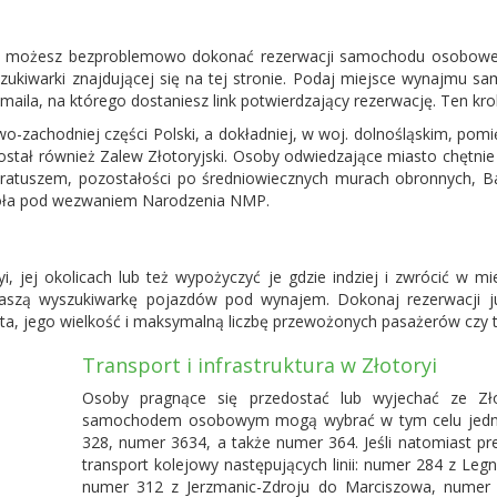
dzie możesz bezproblemowo dokonać rezerwacji samochodu osobowe
zukiwarki znajdującej się na tej stronie. Podaj miejsce wynajmu sa
maila, na którego dostaniesz link potwierdzający rezerwację. Ten kro
o-zachodniej części Polski, a dokładniej, w woj. dolnośląskim, po
stał również Zalew Złotoryjski. Osoby odwiedzające miasto chętnie 
z ratuszem, pozostałości po średniowiecznych murach obronnych, B
ścioła pod wezwaniem Narodzenia NMP.
, jej okolicach lub też wypożyczyć je gdzie indziej i zwrócić w m
naszą wyszukiwarkę pojazdów pod wynajem. Dokonaj rezerwacji 
ta, jego wielkość i maksymalną liczbę przewożonych pasażerów czy 
Transport i infrastruktura w Złotoryi
Osoby pragnące się przedostać lub wyjechać ze Zł
samochodem osobowym mogą wybrać w tym celu jedną 
328, numer 3634, a także numer 364. Jeśli natomiast pr
transport kolejowy następujących linii: numer 284 z Leg
numer 312 z Jerzmanic-Zdroju do Marciszowa, numer 