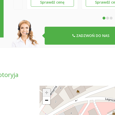
Sprawdź cenę
Sprawdź c
•
•
•
ZADZWOŃ DO NAS
toryja
+
−