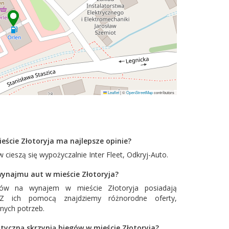
Leaflet
|
©
OpenStreetMap
contributors
eście Złotoryja ma najlepsze opinie?
 cieszą się wypożyczalnie
Inter Fleet
,
Odkryj-Auto
.
 wynajmu aut w mieście Złotoryja?
dów na wynajem w mieście Złotoryja posiadają
. Z ich pomocą znajdziemy różnorodne oferty,
nych potrzeb.
yczną skrzynią biegów w mieście Złotoryja?