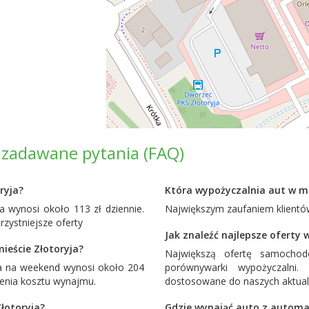
o zadawane pytania (FAQ)
ryja?
Która wypożyczalnia aut w mi
 wynosi około 113 zł dziennie.
Największym zaufaniem klientów
ystniejsze oferty
Jak znaleźć najlepsze oferty
ieście Złotoryja?
Największą ofertę samocho
a na weekend wynosi około 204
porównywarki wypożyczalni
żenia kosztu wynajmu.
dostosowane do naszych aktual
Złotoryja?
Gdzie wynająć auto z automat