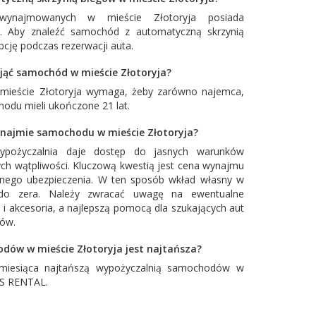
najmowanych w mieście Złotoryja posiada
w. Aby znaleźć samochód z automatyczną skrzynią
cję podczas rezerwacji auta.
ająć samochód w mieście Złotoryja?
 mieście Złotoryja wymaga, żeby zarówno najemca,
hodu mieli ukończone 21 lat.
najmie samochodu w mieście Złotoryja?
ypożyczalnia daje dostęp do jasnych warunków
ch wątpliwości. Kluczową kwestią jest cena wynajmu
łnego ubezpieczenia. W ten sposób wkład własny w
o zera. Należy zwracać uwagę na ewentualne
 i akcesoria, a najlepszą pomocą dla szukających aut
tów.
dów w mieście Złotoryja jest najtańsza?
miesiąca najtańszą wypożyczalnią samochodów w
S RENTAL
.