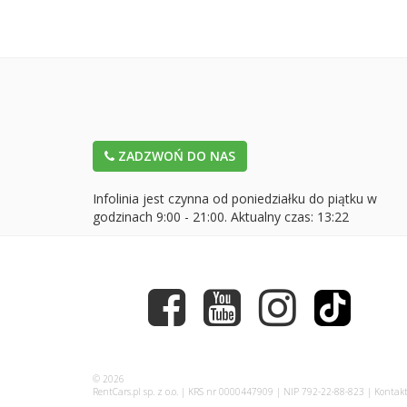
ZADZWOŃ DO NAS
Infolinia jest czynna od poniedziałku do piątku w
godzinach 9:00 - 21:00. Aktualny czas:
13:22
© 2026
RentCars.pl sp. z o.o. | KRS nr 0000447909 | NIP 792-22-88-823 | Kontak