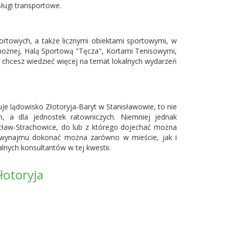
ługi transportowe.
ortowych, a także licznymi obiektami sportowymi, w
i nożnej, Halą Sportową "Tęcza", Kortami Tenisowymi,
li chcesz wiedzieć więcej na temat lokalnych wydarzeń
e lądowisko Złotoryja-Baryt w Stanisławowie, to nie
h, a dla jednostek ratowniczych. Niemniej jednak
cław-Strachowice
, do lub z którego dojechać można
ynajmu dokonać można zarówno w mieście, jak i
lnych konsultantów w tej kwestii.
łotoryja