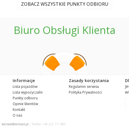
ZOBACZ WSZYSTKIE PUNKTY ODBIORU
Biuro Obsługi Klienta
Informacje
Zasady korzystania
D
Je
Lista pojazdów
Regulamin serwisu
ws
Lista wypożyczalni
Polityka Prywatności
Punkty odbioru
Opinie klientów
Kontakt
O nas
t:
kontakt@rentcars.pl
| Telefon: +48 222 111 885