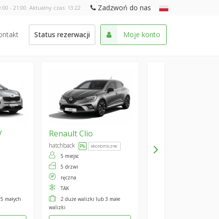
Zadzwoń do nas
:00 - 21:00. Aktualny czas:
13:22
ontakt
Status rezerwacji
Moje konto
V
Renault
Clio
hatchback
ekonomiczne
5 miejsc
5 drzwi
ręczna
TAK
 5 małych
2 duże walizki lub 3 małe
walizki