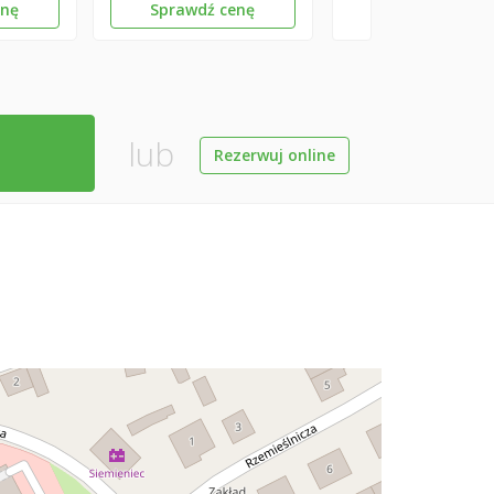
enę
Sprawdź cenę
lub
Rezerwuj online