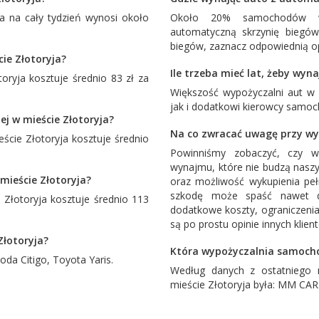
 na cały tydzień wynosi około
Około 20% samochodów wy
automatyczną skrzynię biegó
biegów, zaznacz odpowiednią op
cie Złotoryja?
Ile trzeba mieć lat, żeby wyn
ryja kosztuje średnio 83 zł za
Większość wypożyczalni aut w
jak i dodatkowi kierowcy samoc
ej w mieście Złotoryja?
Na co zwracać uwagę przy wy
cie Złotoryja kosztuje średnio
Powinniśmy zobaczyć, czy w
wynajmu, które nie budzą naszy
mieście Złotoryja?
oraz możliwość wykupienia pe
szkodę może spaść nawet d
łotoryja kosztuje średnio 113
dodatkowe koszty, ograniczenia
są po prostu opinie innych klien
Złotoryja?
Która wypożyczalnia samocho
oda Citigo
,
Toyota Yaris
.
Według danych z ostatniego 
mieście Złotoryja była:
MM CAR