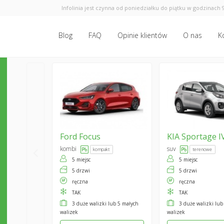
Infolinia jest czynna od poniedziałku do piątku w godzinach 9
Blog
FAQ
Opinie klientów
O nas
K
Ford
Focus
KIA
Sportage I
kombi
suv
kompakt
terenowe
5 miejsc
5 miejsc
5 drzwi
5 drzwi
ręczna
ręczna
TAK
TAK
3 duże walizki lub 5 małych
3 duże walizki lub
walizek
walizek